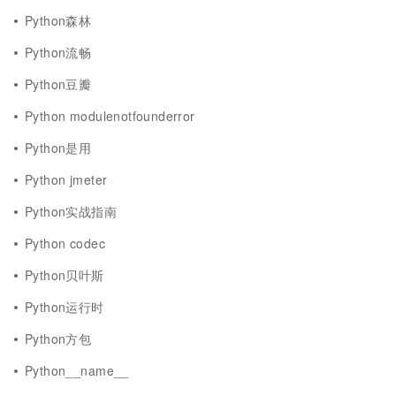
Python森林
Python流畅
Python豆瓣
Python modulenotfounderror
Python是用
Python jmeter
Python实战指南
Python codec
Python贝叶斯
Python运行时
Python方包
Python__name__