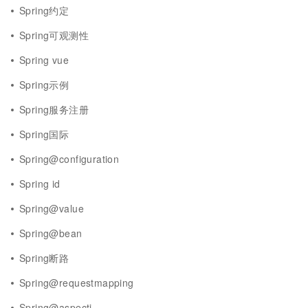
Spring约定
Spring可观测性
Spring vue
Spring示例
Spring服务注册
Spring国际
Spring@configuration
Spring id
Spring@value
Spring@bean
Spring断路
Spring@requestmapping
Spring@aspectj