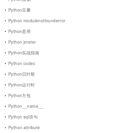
Python豆瓣
Python modulenotfounderror
Python是用
Python jmeter
Python实战指南
Python codec
Python贝叶斯
Python运行时
Python方包
Python__name__
Python sql语句
Python attribute