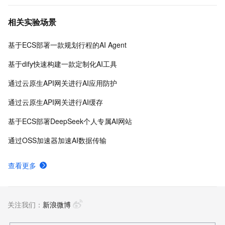
台、PAI-Designer（原Studio）可视化建模平台、PAI-
相关实验场景
DSW云原生交互式建模平台、PAI-DLC云原生AI基础平
台、PAI-EAS云原生弹性推理服务平台，支持千亿特
基于ECS部署一款规划行程的AI Agent
征、万亿样本规模加速训练，百余落地场景，全面提升
工程效率。
基于dify快速构建一款定制化AI工具
通过云原生API网关进行AI应用防护
通过云原生API网关进行AI缓存
基于ECS部署DeepSeek个人专属AI网站
通过OSS加速器加速AI数据传输
查看更多
关注我们：
新浪微博