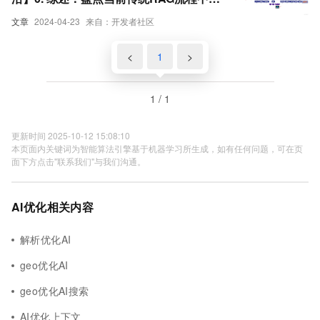
在的问题及优化方法、研究前沿
文章
2024-04-23
来自：开发者社区
<
1
>
1 / 1
更新时间 2025-10-12 15:08:10
本页面内关键词为智能算法引擎基于机器学习所生成，如有任何问题，可在页
面下方点击"联系我们"与我们沟通。
AI优化相关内容
解析优化AI
geo优化AI
geo优化AI搜索
AI优化上下文