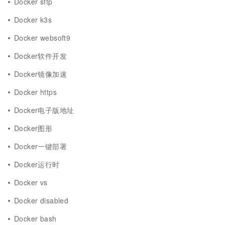
Docker sftp
Docker k3s
Docker websoft9
Docker软件开发
Docker镜像加速
Docker https
Docker电子版地址
Docker图形
Docker一键部署
Docker运行时
Docker vs
Docker disabled
Docker bash