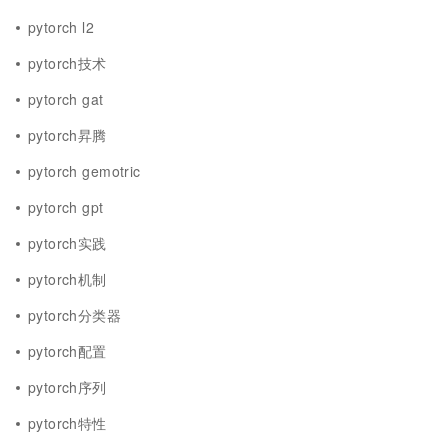
pytorch l2
pytorch技术
pytorch gat
pytorch昇腾
pytorch gemotric
pytorch gpt
pytorch实践
pytorch机制
pytorch分类器
pytorch配置
pytorch序列
pytorch特性