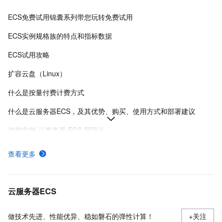
ECS免费试用锦囊系列带您玩转免费试用
ECS实例规格族的特点和指标数据
ECS试用攻略
扩容云盘（Linux）
什么是按量付费计费方式
什么是云服务器ECS，及其优势、购买、使用方式和部署建议
连接实例-云服务器 ECS-阿里云
在Linux上安装Docker和Docker Compose
查看更多
实例登录名、密码、密钥对管理
使用安全组
云服务器ECS
做技术先进、性能优异、稳如磐石的弹性计算！
+关注