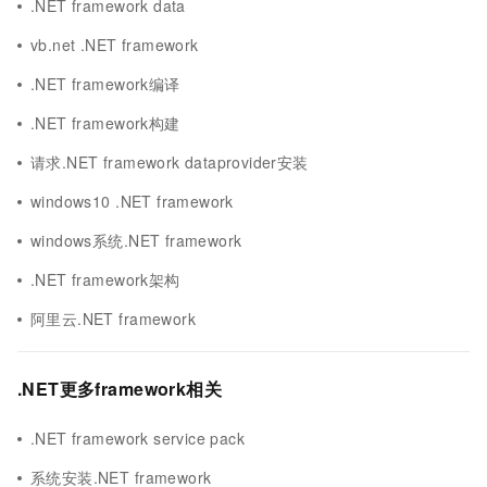
.NET framework data
vb.net .NET framework
.NET framework编译
.NET framework构建
请求.NET framework dataprovider安装
windows10 .NET framework
windows系统.NET framework
.NET framework架构
阿里云.NET framework
.NET更多framework相关
.NET framework service pack
系统安装.NET framework