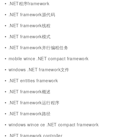
.NET程序framework
.NET framework源代码
.NET framework线程
.NET framework模式
.NET framework并行编程任务
mobile wince .NET compact framework
windows .NET framework文件
.NET entities framework
.NET framework概述
.NET framework运行程序
.NET framework路径
windows wince ce .NET compact framework
.NET framework controller