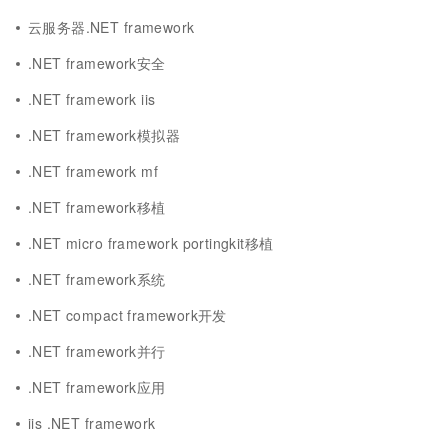
云服务器.NET framework
.NET framework安全
.NET framework iis
.NET framework模拟器
.NET framework mf
.NET framework移植
.NET micro framework portingkit移植
.NET framework系统
.NET compact framework开发
.NET framework并行
.NET framework应用
iis .NET framework