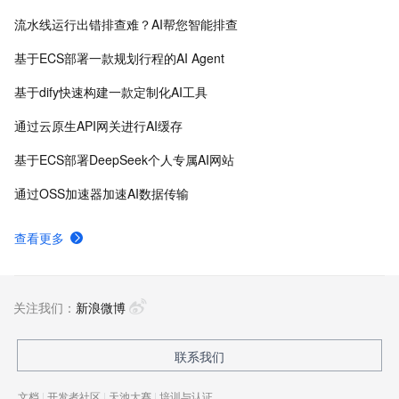
台、PAI-EAS云原生弹性推理服务平台，支持千亿特
流水线运行出错排查难？AI帮您智能排查
征、万亿样本规模加速训练，百余落地场景，全面提升
工程效率。
基于ECS部署一款规划行程的AI Agent
基于dify快速构建一款定制化AI工具
通过云原生API网关进行AI缓存
基于ECS部署DeepSeek个人专属AI网站
通过OSS加速器加速AI数据传输
查看更多
关注我们：
新浪微博
联系我们
文档
|
开发者社区
|
天池大赛
|
培训与认证