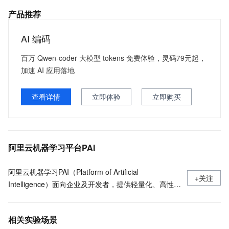
产品推荐
AI 编码
百万 Qwen-coder 大模型 tokens 免费体验，灵码79元起，
加速 AI 应用落地
查看详情
立即体验
立即购买
阿里云机器学习平台PAI
阿里云机器学习PAI（Platform of Artificial
+关注
Intelligence）面向企业及开发者，提供轻量化、高性价
比的云原生机器学习平台，涵盖PAI-iTAG智能标注平
台、PAI-Designer（原Studio）可视化建模平台、PAI-
相关实验场景
DSW云原生交互式建模平台、PAI-DLC云原生AI基础平