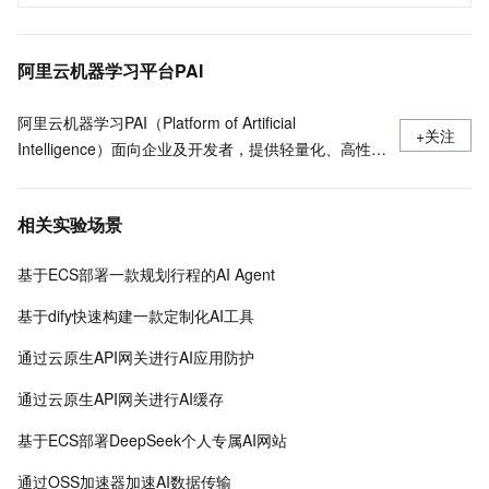
阿里云机器学习平台PAI
阿里云机器学习PAI（Platform of Artificial
+关注
Intelligence）面向企业及开发者，提供轻量化、高性价
比的云原生机器学习平台，涵盖PAI-iTAG智能标注平
台、PAI-Designer（原Studio）可视化建模平台、PAI-
相关实验场景
DSW云原生交互式建模平台、PAI-DLC云原生AI基础平
台、PAI-EAS云原生弹性推理服务平台，支持千亿特
基于ECS部署一款规划行程的AI Agent
征、万亿样本规模加速训练，百余落地场景，全面提升
工程效率。
基于dify快速构建一款定制化AI工具
通过云原生API网关进行AI应用防护
通过云原生API网关进行AI缓存
基于ECS部署DeepSeek个人专属AI网站
通过OSS加速器加速AI数据传输