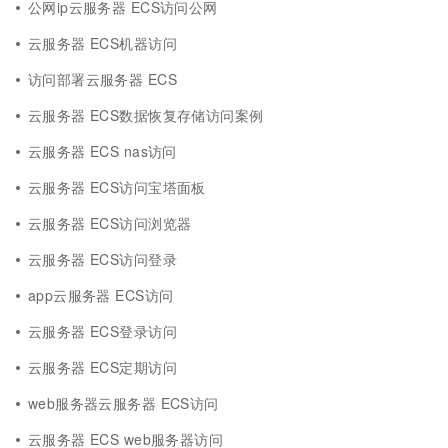
公网ip云服务器 ECS访问公网
云服务器 ECS机器访问
访问部署云服务器 ECS
云服务器 ECS数据恢复存储访问案例
云服务器 ECS nas访问
云服务器 ECS访问宝塔面板
云服务器 ECS访问浏览器
云服务器 ECS访问登录
app云服务器 ECS访问
云服务器 ECS登录访问
云服务器 ECS定期访问
web服务器云服务器 ECS访问
云服务器 ECS web服务器访问