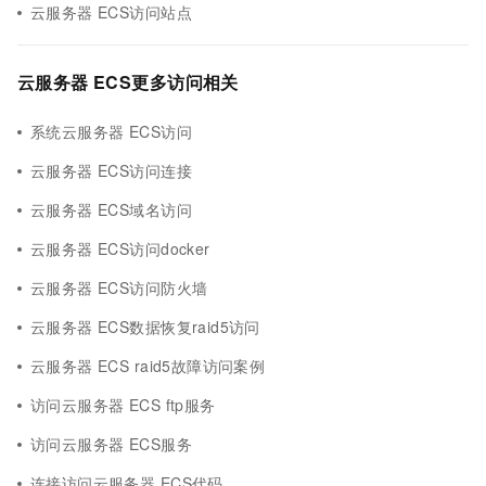
云服务器 ECS访问站点
云服务器 ECS更多访问相关
系统云服务器 ECS访问
云服务器 ECS访问连接
云服务器 ECS域名访问
云服务器 ECS访问docker
云服务器 ECS访问防火墙
云服务器 ECS数据恢复raid5访问
云服务器 ECS raid5故障访问案例
访问云服务器 ECS ftp服务
访问云服务器 ECS服务
连接访问云服务器 ECS代码