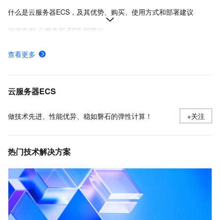
什么是云服务器ECS，及其优势、购买、使用方式和部署建议
连接实例-云服务器 ECS-阿里云
在Linux上安装Docker和Docker Compose
查看更多
实例登录名、密码、密钥对管理
阿里云ECS通用型实例规格（g系列）
云服务器ECS
做技术先进、性能优异、稳如磐石的弹性计算！
+关注
热门技术解决方案