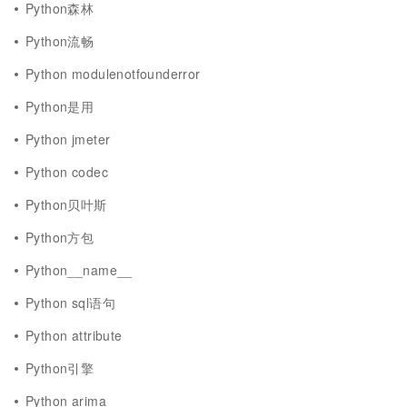
Python森林
Python流畅
Python modulenotfounderror
Python是用
Python jmeter
Python codec
Python贝叶斯
Python方包
Python__name__
Python sql语句
Python attribute
Python引擎
Python arima