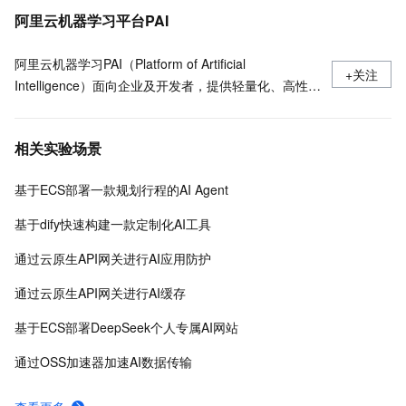
阿里云机器学习平台PAI
阿里云机器学习PAI（Platform of Artificial
+关注
Intelligence）面向企业及开发者，提供轻量化、高性价
比的云原生机器学习平台，涵盖PAI-iTAG智能标注平
台、PAI-Designer（原Studio）可视化建模平台、PAI-
相关实验场景
DSW云原生交互式建模平台、PAI-DLC云原生AI基础平
台、PAI-EAS云原生弹性推理服务平台，支持千亿特
基于ECS部署一款规划行程的AI Agent
征、万亿样本规模加速训练，百余落地场景，全面提升
工程效率。
基于dify快速构建一款定制化AI工具
通过云原生API网关进行AI应用防护
通过云原生API网关进行AI缓存
基于ECS部署DeepSeek个人专属AI网站
通过OSS加速器加速AI数据传输