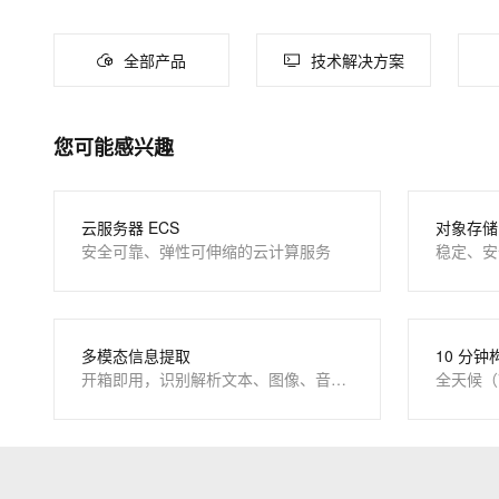
大数据开发治理平台 Data
AI 产品 免费试用
网络
安全
云开发大赛
Tableau 订阅
1亿+ 大模型 tokens 和 
大模型服务
全部产品
技术解决方案
可观测
入门学习赛
中间件
AI空中课堂在线直播课
云防火墙
140+云产品 免费试用
千问AI平台-Token Plan
上云与迁云
云原生的云上边界网络安全
产品新客免费试用，最长1
数据库
生态解决方案
您可能感兴趣
企业出海
大模型ACA认证体验
大数据计算
千问AI平台-模型体验
助力企业全员 AI 认知与能
行业生态解决方案
在线体验全尺寸、多种模态
政企业务
媒体服务
开发者生态解决方案
云服务器 ECS
对象存储 
Happy 系列大模型
安全可靠、弹性可伸缩的云计算服务
稳定、安
企业服务与云通信
AI 开发和 AI 应用解决
域名与网站
终端用户计算
大模型解决方案
多模态信息提取
10 分钟
开箱即用，识别解析文本、图像、音视频
全天候（
Serverless
快速部署 Dify，高效搭建 
开发工具
10 分钟在聊天系统中增加
迁移与运维管理