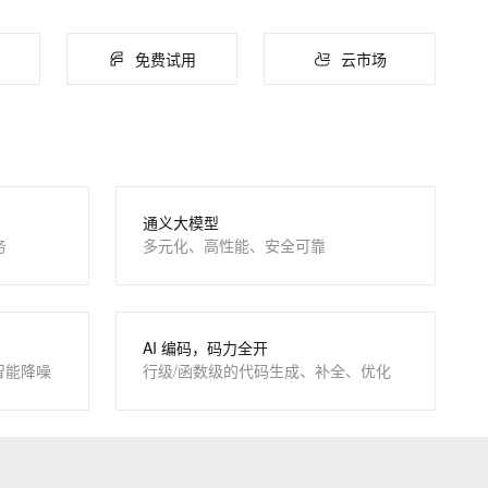
ernetes 版 ACK
云聚AI 严选权益
AI 原生数据库服务发布
SSL 证书
，一键激活高效办公新体验
理容器应用的 K8s 服务
精选AI产品，从模型到应用全链提效
Agent 数据网关
应用
免费试用
云市场
堡垒机
AI 用量加速计划
云原生数据库 PolarDB
千问办公
NEW
防火墙
、识别商机，让客服更高效、服务更出色。
新老同享，达量后返
Agentic Database 发布
的智能体编程平台
一站式AI生产力平台
主机安全
伶鹊
企业级人与Agent协作平台，接入和调度多个数字员工
智能客服平台，对话机器人、对话分析、智能外呼
AI 应用及服务市场
通义大模型
大模型服务平台百炼 - 全妙
务
多元化、高性能、安全可靠
AI 应用
应用创作平台
多模态内容创作工具，已接入 DeepSeek
大模型
自然语言处理
AI 编码，码力全开
数据标注
智能降噪
行级/函数级的代码生成、补全、优化
息提取
与 AI 智能体进行实时音视频通话
机器学习
从文本、图片、视频中提取结构化的属性信息
构建支持视频理解的 AI 音视频实时通话应用
t.diy 一步搞定创意建站
构建大模型应用的安全防护体系
通过自然语言交互简化开发流程,全栈开发支持
通过阿里云安全产品对 AI 应用进行安全防护