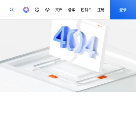
文档
备案
控制台
注册
登录
验
作计划
器
AI 活动
专业服务
服务伙伴合作计划
开发者社区
加入我们
产品动态
服务平台百炼
阿里云 OPC 创新助力计划
一站式生成采购清单，支持单品或批量购买
可编辑精美 PPT 文稿
S产品伙伴计划（繁花）
峰会
CS
造的大模型服务与应用开发平台
Agency Agents：拥有专属领域专家
AI 生产力先锋
Al MaaS 服务伙伴赋能合作
域名
博文
Careers
至高可申请百万元
Qwen3.8-Max 模型上线
 轻松生成专业的 PPT
开启高性价比 AI 编程新体验
弹性可伸缩的云计算服务
先锋实践拓展 AI 生产力的边界
多领域专家智能体,一键组建 AI 虚拟交付团队
Token 补贴，五大权
计划
海大会
伙伴信用分合作计划
商标
问答
社会招聘
益加速 OPC 成功
帕鲁游戏服务器
SS
HappyHorse 打造一站式影视创作平台
飞天发布时刻
HOT
Open Search 向量检索版支
生成
语音识别与合成
划
备案
电子书
校园招聘
联机服务器，轻松开启游戏
视频创作，一键激活电商全链路生产力
稳定、安全、高性价比、高性能的云存储服务
所见，即是所愿
持视频检索 Pipeline 功能
可视化编排打通从文字构思到成片全链路闭环
更多支持
划
公司注册
镜像站
.1-T2V
Qwen3-TTS-Flash
 智能体与工作流应用
漫剧工坊：一站式动画创作平台
AI 实训营
应用身份服务 (IDaaS)
畅细腻的高质量视频
合作伙伴培训与认证
离线语音合成大模型，多语言方言自适应，低延迟高稳定
划
上云迁移
站生成，高效打造优质广告素材
全接入的云上超级电脑
通过阿里云百炼高效搭建AI应用,助力高效开发
快速生产连贯的高质量长漫剧
从基础到进阶，Agent 创客手把手教你
OpenClaw 管理能力上线
lScope
我要反馈
查询合作伙伴
.1-I2V
Cosyvoice-V3-Flash
n Alibaba Cloud ISV 合作
代维服务
建企业门户网站
10 分钟搭建微信、支付宝小程序
MaxCompute MaxFrame 提
畅自然，细节丰富
高表现力语音合成大模型，语音克隆听感自然
创新加速
ope
登录合作伙伴管理后台
我要建议
站，无忧落地极速上线
以可视化方式快速构建移动和 PC 门户网站
国内短信简单易用，安全可靠，秒级触达，全球覆盖200+国家和地区。
高效部署网站，快速应用到小程序
供自动弹性内存功能
Fun-ASR
安全
我要投诉
PolarDB
上云场景组合购
Milvus 弹性伸缩功能新增节
伴
文戏情感细腻自然，动作戏激烈拳拳到肉，实现更强表演能力
支持中英文自由切换，具备更强的噪声鲁棒性
漫剧创作，剧本、分镜、视频高效生成
100%兼容MySQL、PostgreSQL，兼容Oracle，支持集中和分布式
覆盖90%+业务场景，专享组合折扣价
点支持范围
VPN