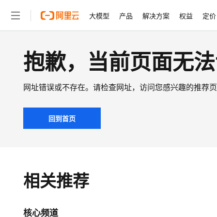
大模型
产品
解决方案
权益
定价
抱歉，当前页面无法
大模型
产品
解决方案
权益
定价
云市场
伙伴
服务
了解阿里云
精选产品
精选解决方案
普惠上云
产品定价
精选商城
成为销售伙伴
售前咨询
为什么选择阿里云
千问AI平台
了解云产品的定价详情
大模型服务平台百炼
睿译宝，AI翻译排版一
普惠上云 官方力荐
分销伙伴
在线服务
网站建设
什么是云计算
大
大模型服务与应用平台
上传文档即自动完成翻译和
云服务器38元/年起，超
网址错误或不存在。请检查网址，访问您感兴趣的推荐页
咨询伙伴
多端小程序
技术领先
云上成本管理
售后服务
轻量应用服务器
GLM-5.2：长任务时代
官方推荐返现计划
文本生成
精选产品
精选解决方案
Salesforce 国际版订阅
稳定可靠
管理和优化成本
推荐新用户得奖励，单订单
回到首页
销售伙伴合作计划
自助服务
友盟天域
安全合规
人工智能与机器学习
AI
Qwen3.8-Max
HOT
云数据库 RDS
Hermes Agent，打造
云工开物
智能体时代全能旗舰模型
无影生态合作计划
在线服务
观测云
分析师报告
自主进化，持久记忆，越用
高校专属算力普惠，学生认
计算
互联网应用开发
Salesforce On Alibaba C
工单服务
Qwen3.7-Plus
Tuya 物联网平台阿里云
研究报告与白皮书
人工智能平台 PAI
快速拥有专属 OpenClaw
大模
Consulting Partner 合
大数据
容器
能看、能想、能动手的多模
相关推荐
免费试用
短信专区
一站式AI开发、训练和推
蓝凌 OA
AI 大模型销售与服务生
现代化应用
存储
Qwen3-VL-Plus
天池大赛
云解析DNS
解决方案免费试用 新老
电子合同
最高领取价值200元试用
安全
网络与CDN
AI 算法大赛
核心频道
畅捷通