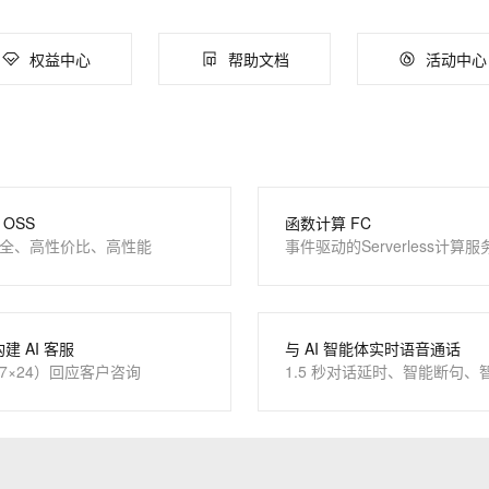
服务生态伙伴
云工开物
企业应用
Works
Night Plan 支持 Qwen 3.8-Max
云原生大数据计算服务 MaxCompute
AI 办公
容器服务 Kub
NEW
Red Hat
30+ 款产品免费体验
Data Agent 驱动的一站式 Data+AI 开发治理平台
夜间 5 折，Qwen/Meoo/TokenPlan 客户专享
面向分析的企业级SaaS模式云数据仓库
AI智能应用
提供一站式管
AI 应用构建
大模型原生
科研合作
权益中心
帮助文档
活动中心
ERP
堂（旗舰版）
SUSE
智能客服
Qoder
大模型服务平台百炼-应用模版
HOT
NEW
CRM
防护产品
2个月
自动承接线索
面向真实软件
个人版上线、团队版降价；千问3.8-Max首发发尝鲜
丰富多元化的应用模版和解决方案
建站小程序
OA 办公系统
万有无界
大模型服务平台百炼-智能体
力提升
财税管理
模板建站
的模型效果
灵活可视化地构建企业级 Agent
400电话
定制建站
OSS
函数计算 FC
秒悟
人工智能平台 PAI
全、高性价比、高性能
事件驱动的Serverless计算服
云端极速 AI 
新一代 AI 视频生成模型，深度适配广告营销等场景
AI Native 的算法工程平台，一站式完成建模、训练、推理服务部署
方案
广告营销
模板小程序
定制小程序
APP 开发
构建 AI 客服
与 AI 智能体实时语音通话
7×24）回应客户咨询
1.5 秒对话延时、智能断句、
建站系统
AI 应用
10分钟微调：让0.6B模型媲美235B模
多模态数据信
型
依托云原生高可用架构,实现Dify私有化部署
用1%尺寸在特定领域达到大模型90%以上效果
一个 AI 助手
超强辅助，Bol
即刻拥有 DeepSeek-R1 满血版
在企业官网、通讯软件中为客户提供 AI 客服