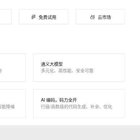
ernetes 版 ACK
AI 原生数据库服务发布
理容器应用的 K8s 服务
Agent 数据网关
免费试用
云市场
云原生数据库 PolarDB
Agentic Database 发布
通义大模型
务
多元化、高性能、安全可靠
AI 编码，码力全开
智能降噪
行级/函数级的代码生成、补全、优化