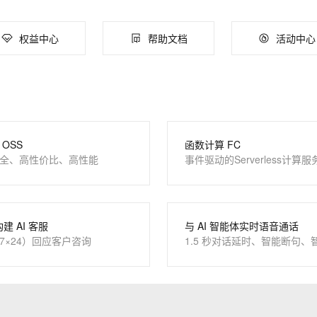
Works
云原生大数据计算服务 MaxCompute
容器服务 Kub
Data Agent 驱动的一站式 Data+AI 开发治理平台
面向分析的企业级SaaS模式云数据仓库
提供一站式管
权益中心
帮助文档
活动中心
防护产品
OSS
函数计算 FC
全、高性价比、高性能
事件驱动的Serverless计算服
构建 AI 客服
与 AI 智能体实时语音通话
7×24）回应客户咨询
1.5 秒对话延时、智能断句、