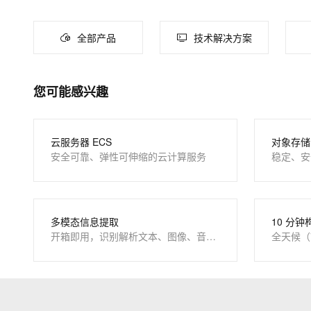
大数据开发治理平台 Data
网络
安全
全部产品
技术解决方案
可观测
中间件
云防火墙
上云与迁云
云原生的云上边界网络安全
数据库
您可能感兴趣
企业出海
大数据计算
政企业务
媒体服务
云服务器 ECS
对象存储 
安全可靠、弹性可伸缩的云计算服务
稳定、安
企业服务与云通信
域名与网站
终端用户计算
多模态信息提取
10 分钟
开箱即用，识别解析文本、图像、音视频
全天候（
Serverless
开发工具
迁移与运维管理