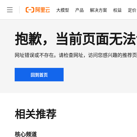
大模型
产品
解决方案
权益
定价
抱歉，当前页面无法
大模型
产品
解决方案
权益
定价
云市场
伙伴
服务
了解阿里云
精选产品
精选解决方案
大模型服务平台百炼
千问办公，解锁你的工作
大
大模型服务与应用平台
企业级Agent产品，直接
网址错误或不存在。请检查网址，访问您感兴趣的推荐页
轻量应用服务器
Agency Agents：拥
精选产品
精选解决方案
回到首页
人工智能与机器学习
AI
云数据库 RDS
HappyHorse 打造一
计算
互联网应用开发
人工智能平台 PAI
快速拥有专属 OpenClaw
大模
大数据
容器
相关推荐
一站式AI开发、训练和推
现代化应用
存储
云解析DNS
安全
网络与CDN
核心频道