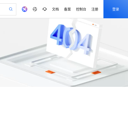
文档
备案
控制台
注册
登录
产品动态
阿里云 OPC 创新助力计划
io：打造专属 AI 语音助手
CS
一句话生成原生可编辑精美 PPT 文稿
至高可申请百万元
Qwen3.8-Max 模型上线
弹性可伸缩的云计算服务
Qwen-Audio-3.0-Realtime 端到端实时语音角色扮演
输入一句话想法, 轻松生成专业的 PPT
Token 补贴，五大权
益加速 OPC 成功
eek-V4-Pro
SS
一键部署幻兽帕鲁游戏服务器
HOT
Open Search 向量检索版支
pSeek-V4-Pro
稳定、安全、高性价比、高性能的云存储服务
一键购买专属联机服务器，轻松开启游戏
持视频检索 Pipeline 功能
专属 QwenPaw
漫剧工坊：一站式动画创作平台
HOT
应用身份服务 (IDaaS)
全接入的云上超级电脑
从聊天伙伴进化为能主动干活的本地数字员工
快速生产连贯的高质量长漫剧
OpenClaw 管理能力上线
建企业门户网站
10 分钟搭建微信、支付宝小程序
MaxCompute MaxFrame 提
以可视化方式快速构建移动和 PC 门户网站
国内短信简单易用，安全可靠，秒级触达，全球覆盖200+国家和地区。
高效部署网站，快速应用到小程序
供自动弹性内存功能
PolarDB
Milvus 弹性伸缩功能新增节
100%兼容MySQL、PostgreSQL，兼容Oracle，支持集中和分布式
点支持范围