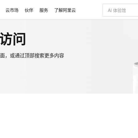
云市场
伙伴
服务
了解阿里云
访问
新方式
睿译宝，AI翻译排版一步到位
域名与网站
Qwen Aud
云服务器 E
模型
NEW
NEW
交付可用成果
上传文档即自动完成翻译和格式还原
提供智能易用的域名与建站服务
安全可靠、
面，或通过顶部搜索更多内容
有专属领域专家
GLM-5.2：长任务时代开源旗舰模型
千问大模型
即刻拥有 DeepS
对象存储 O
大模型
多领域专家智能体,一键组建 AI 虚拟交付团队
快速构建应用程序和网站，即刻迈出上云第一步
多元化、高性能、安全可靠的大模型服务
真正可用的 1M 上下文,一次完成代码全链路开发
轻松解锁专属 Dee
站式影视创作平台
Hermes Agent，打造自进化智能体
数字证书管理服务（原SSL证书）
5 分钟轻松部署
无影云电脑
可视化编排打通从文字构思到成片全链路闭环
全托管，含MySQL、PostgreSQL、SQL Server、MariaDB多引擎
自主进化，持久记忆，越用越聪明
实现全站HTTPS，呈现可信的WEB访问
随时随地安
Claude Code + GStack 打造工程团队
Qoder
低代码高效构
短信服务
型
理服务
让AI从“聊天伙伴”进化为能干活的“数字员工”
安装技能 GStack，拥有专属 AI 工程团队
面向真实软件的智能体编程平台
Qoder CN
云原生数据库 
覆盖公网/内网、递归/权威、移动APP等全场景解析服务
基于千问大模型等，支持代码智能生成、研发智能问答