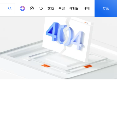
文档
备案
控制台
注册
登录
验
作计划
器
AI 活动
专业服务
服务伙伴合作计划
开发者社区
加入我们
产品动态
阿里云 OPC 创新助力计划
一站式生成采购清单，支持单品或批量购买
可编辑精美 PPT 文稿
S产品伙伴计划（繁花）
峰会
CS
Agency Agents：拥有专属领域专家
AI 生产力先锋
Al MaaS 服务伙伴赋能合作
域名
博文
Careers
至高可申请百万元
Qwen3.8-Max 模型上线
 轻松生成专业的 PPT
开启高性价比 AI 编程新体验
弹性可伸缩的云计算服务
先锋实践拓展 AI 生产力的边界
多领域专家智能体,一键组建 AI 虚拟交付团队
Token 补贴，五大权
计划
海大会
伙伴信用分合作计划
商标
问答
社会招聘
益加速 OPC 成功
帕鲁游戏服务器
SS
HappyHorse 打造一站式影视创作平台
飞天发布时刻
HOT
Open Search 向量检索版支
划
备案
电子书
校园招聘
联机服务器，轻松开启游戏
视频创作，一键激活电商全链路生产力
稳定、安全、高性价比、高性能的云存储服务
所见，即是所愿
持视频检索 Pipeline 功能
可视化编排打通从文字构思到成片全链路闭环
更多支持
划
公司注册
镜像站
 智能体与工作流应用
漫剧工坊：一站式动画创作平台
AI 实训营
应用身份服务 (IDaaS)
合作伙伴培训与认证
划
上云迁移
站生成，高效打造优质广告素材
全接入的云上超级电脑
通过阿里云百炼高效搭建AI应用,助力高效开发
快速生产连贯的高质量长漫剧
从基础到进阶，Agent 创客手把手教你
OpenClaw 管理能力上线
lScope
我要反馈
查询合作伙伴
n Alibaba Cloud ISV 合作
代维服务
建企业门户网站
10 分钟搭建微信、支付宝小程序
MaxCompute MaxFrame 提
创新加速
ope
登录合作伙伴管理后台
我要建议
站，无忧落地极速上线
以可视化方式快速构建移动和 PC 门户网站
国内短信简单易用，安全可靠，秒级触达，全球覆盖200+国家和地区。
高效部署网站，快速应用到小程序
供自动弹性内存功能
安全
我要投诉
PolarDB
上云场景组合购
Milvus 弹性伸缩功能新增节
伴
漫剧创作，剧本、分镜、视频高效生成
100%兼容MySQL、PostgreSQL，兼容Oracle，支持集中和分布式
覆盖90%+业务场景，专享组合折扣价
点支持范围
VPN