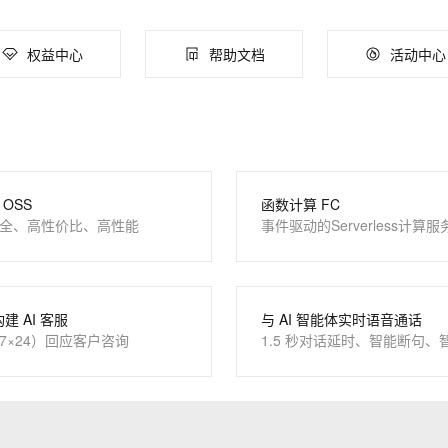
服务生态伙伴
云工开物
企业应用
Works
Night Plan 支持 Qwen 3.8-Max
云原生大数据计算服务 MaxCompute
AI 办公
容器服务 Kub
NEW
Red Hat
30+ 款产品免费体验
Data Agent 驱动的一站式 Data+AI 开发治理平台
夜间 5 折，Qwen/Meoo/TokenPlan 客户专享
面向分析的企业级SaaS模式云数据仓库
AI智能应用
提供一站式管
科研合作
权益中心
帮助文档
活动中心
ERP
堂（旗舰版）
SUSE
智能客服
CRM
防护产品
2个月
自动承接线索
建站小程序
OA 办公系统
力提升
财税管理
模板建站
400电话
定制建站
OSS
函数计算 FC
全、高性价比、高性能
事件驱动的Serverless计算服
方案
广告营销
模板小程序
定制小程序
APP 开发
构建 AI 客服
与 AI 智能体实时语音通话
7×24）回应客户咨询
1.5 秒对话延时、智能断句、
建站系统