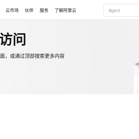
云市场
伙伴
服务
了解阿里云
访问
AI 特惠
数据与 API
成为产品伙伴
企业增值服务
最佳实践
价格计算器
AI 场景体
基础软件
产品伙伴合
阿里云认证
市场活动
配置报价
自助选配和估算价格
步到位
智启 AI 普惠权益
产品生态集成认证中心
企业支持计划
云上春晚
域名与网站
Qwen Audio：打造专属 AI 语音助手
一句话生成原生
AI Coding
阿里云Maa
2026 阿里云
云服务器 E
数据集
Windows
大模型认证
模型
NEW
NEW
格式还原
值低价云产品抢先购
至高享 1亿+免费 tokens，加速 Al 应用落地
提供智能易用的域名与建站服务
Qwen-Audio-3.0-Realtime 端到端实时语音角色扮演
输入一句话想法,
智能编程，一键
安全可靠、
面，或通过顶部搜索更多内容
产品生态伙伴
专家技术服务
云上奥运之旅
弹性计算合作
阿里云中企出
手机三要素
宝塔 Linux
全部认证
价格优势
开源旗舰模型
即刻拥有 DeepSeek-V4-Pro
阿里云 OPC 创新助力计划
千问大模型
一键部署幻兽
AI 电商营销
对象存储 O
大模型
产品生态伙伴工作台
企业增值服务台
云栖战略参考
云存储合作计
云栖大会
身份实名认证
CentOS
训练营
推动算力普惠，释放技术红利
最高返9万
真正可用的 1M 上下文,一次完成代码全链路开发
快速构建应用程序和网站，即刻迈出上云第一步
轻松解锁专属 DeepSeek-V4-Pro
至高百万元 Token 补贴，加速一人公司成长
多元化、高性能、安全可靠的大模型服务
一键购买专属
从图文生成到
云上的中国
数据库合作计
活动全景
短信
Docker
自进化智能体
5 分钟轻松部署专属 QwenPaw
Token Plan 模型订阅计划
数字证书管理服务（原SSL证书）
高效搭建 AI
AI 广告创作
无影云电脑
企业成长
NEW
HOT
信息公告
看见新力量
云网络合作计
OCR 文字识别
JAVA
越聪明
证享300元代金券
全托管，含MySQL、PostgreSQL、SQL Server、MariaDB多引擎
Qwen3.8-Max 首发尝鲜，限时加量 10 倍，夜间低至2折
实现全站HTTPS，呈现可信的WEB访问
从聊天伙伴进化为能主动干活的本地数字员工
图文、视频一
随时随地安
魔搭 Mode
loud
服务实践
官网公告
金融模力时刻
Salesforce O
版
发票查验
全能环境
Claude Code + GStack 打造工程团队
千问办公，限时限量积分加倍
Qoder
低代码高效构
AI 建站
短信服务
型
NEW
作计划
计划
创新中心
魔搭 ModelSc
健康状态
理服务
让AI从“聊天伙伴”进化为能干活的“数字员工”
安装技能 GStack，拥有专属 AI 工程团队
你的AI工作搭子，覆盖日常办公高频场景
面向真实软件的智能体编程平台
0 代码专业建
客户案例
天气预报查询
操作系统
态合作计划
同享
万小智 AI 建站低至 15元/月
Qoder CN
AI 短剧/漫剧
云原生数据库 
快递物流查询
WordPress
成为服务伙
高校合作
点，立即开启云上创新
覆盖公网/内网、递归/权威、移动APP等全场景解析服务
送.CN域名，送备案服务码
基于千问大模型等，支持代码智能生成、研发智能问答
AI助力短剧
Ubuntu