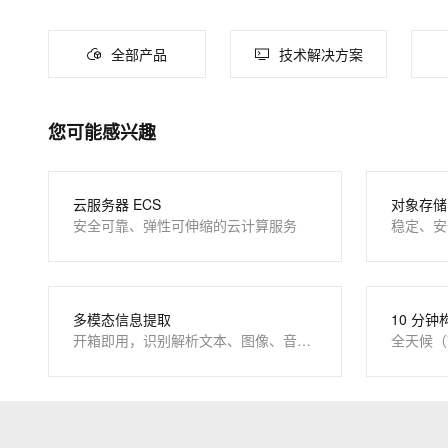
大数据开发治理平台 Data
AI 产品 免费试用
网络
安全
云开发大赛
Tableau 订阅
1亿+ 大模型 tokens 和 
全部产品
技术解决方案
可观测
入门学习赛
中间件
AI空中课堂在线直播课
云防火墙
140+云产品 免费试用
上云与迁云
云原生的云上边界网络安全
产品新客免费试用，最长1
数据库
生态解决方案
您可能感兴趣
企业出海
大模型ACA认证体验
大数据计算
助力企业全员 AI 认知与能
行业生态解决方案
政企业务
媒体服务
开发者生态解决方案
云服务器 ECS
对象存储 
安全可靠、弹性可伸缩的云计算服务
稳定、安
企业服务与云通信
AI 开发和 AI 应用解决
域名与网站
终端用户计算
多模态信息提取
10 分钟
开箱即用，识别解析文本、图像、音视频
全天候（
Serverless
开发工具
迁移与运维管理