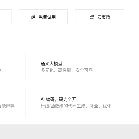
ernetes 版 ACK
云聚AI 严选权益
AI 原生数据库服务发布
SSL 证书
，一键激活高效办公新体验
理容器应用的 K8s 服务
精选AI产品，从模型到应用全链提效
Agent 数据网关
免费试用
云市场
堡垒机
AI 用量加速计划
云原生数据库 PolarDB
防火墙
、识别商机，让客服更高效、服务更出色。
新老同享，达量后返
Agentic Database 发布
主机安全
AI 应用及服务市场
通义大模型
务
多元化、高性能、安全可靠
AI 应用
大模型
自然语言处理
AI 编码，码力全开
数据标注
智能降噪
行级/函数级的代码生成、补全、优化
机器学习