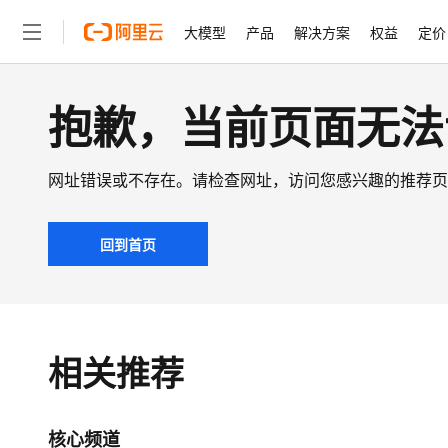
大模型
产品
解决方案
权益
定价
抱歉，当前页面无法
大模型
产品
解决方案
权益
定价
云市场
伙伴
服务
了解阿里云
精选产品
精选解决方案
普惠上云
产品定价
精选商城
成为销售伙伴
售前咨询
为什么选择阿里云
了解云产品的定价详情
大模型服务平台百炼
睿译宝，AI翻译排版一
普惠上云 官方力荐
分销伙伴
在线服务
网站建设
什么是云计算
大
大模型服务与应用平台
上传文档即自动完成翻译和
云服务器38元/年起，超
网址错误或不存在。请检查网址，访问您感兴趣的推荐页
咨询伙伴
多端小程序
技术领先
云上成本管理
售后服务
轻量应用服务器
GLM-5.2：长任务时代
官方推荐返现计划
精选产品
精选解决方案
Salesforce 国际版订阅
稳定可靠
管理和优化成本
推荐新用户得奖励，单订单
回到首页
销售伙伴合作计划
自助服务
友盟天域
安全合规
人工智能与机器学习
AI
云数据库 RDS
Hermes Agent，打造
云工开物
无影生态合作计划
在线服务
观测云
分析师报告
自主进化，持久记忆，越用
高校专属算力普惠，学生认
计算
互联网应用开发
Salesforce On Alibaba C
工单服务
Tuya 物联网平台阿里云
研究报告与白皮书
人工智能平台 PAI
快速拥有专属 OpenClaw
大模
Consulting Partner 合
大数据
容器
相关推荐
免费试用
短信专区
一站式AI开发、训练和推
蓝凌 OA
AI 大模型销售与服务生
现代化应用
存储
天池大赛
云解析DNS
解决方案免费试用 新老
电子合同
最高领取价值200元试用
安全
网络与CDN
AI 算法大赛
核心频道
畅捷通