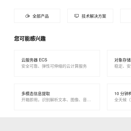
大数据开发治理平台 Data
AI 产品 免费试用
网络
安全
云开发大赛
Tableau 订阅
1亿+ 大模型 tokens 和 
大模型服务
全部产品
技术解决方案
可观测
入门学习赛
中间件
AI空中课堂在线直播课
云防火墙
140+云产品 免费试用
千问AI平台-Token Plan
上云与迁云
云原生的云上边界网络安全
产品新客免费试用，最长1
数据库
生态解决方案
您可能感兴趣
企业出海
大模型ACA认证体验
大数据计算
千问AI平台-模型体验
助力企业全员 AI 认知与能
行业生态解决方案
在线体验全尺寸、多种模态
政企业务
媒体服务
开发者生态解决方案
云服务器 ECS
对象存储 
Happy 系列大模型
安全可靠、弹性可伸缩的云计算服务
稳定、安
企业服务与云通信
AI 开发和 AI 应用解决
域名与网站
终端用户计算
大模型解决方案
多模态信息提取
10 分钟
开箱即用，识别解析文本、图像、音视频
全天候（
Serverless
快速部署 Dify，高效搭建 
开发工具
10 分钟在聊天系统中增加
迁移与运维管理