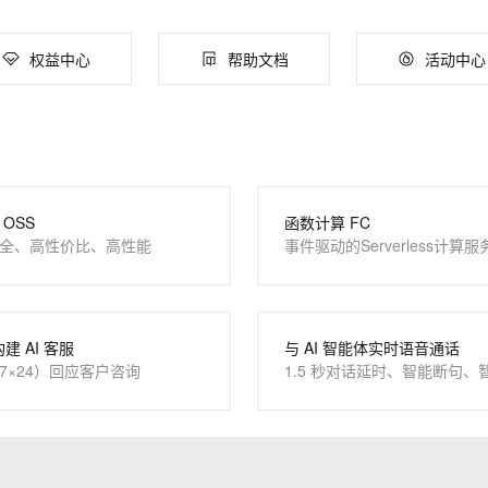
服务生态伙伴
云工开物
企业应用
Works
Night Plan 支持 Qwen 3.8-Max
云原生大数据计算服务 MaxCompute
AI 办公
容器服务 Kub
NEW
Red Hat
30+ 款产品免费体验
Data Agent 驱动的一站式 Data+AI 开发治理平台
夜间 5 折，Qwen/Meoo/TokenPlan 客户专享
面向分析的企业级SaaS模式云数据仓库
AI智能应用
提供一站式管
AI 应用构建
大模型原生
科研合作
权益中心
帮助文档
活动中心
ERP
堂（旗舰版）
SUSE
智能客服
Qoder
大模型服务平台百炼-应用模版
HOT
NEW
CRM
防护产品
2个月
自动承接线索
面向真实软件
个人版上线、团队版降价；千问3.8-Max首发发尝鲜
丰富多元化的应用模版和解决方案
建站小程序
OA 办公系统
万有无界
大模型服务平台百炼-智能体
力提升
财税管理
模板建站
的模型效果
灵活可视化地构建企业级 Agent
400电话
定制建站
OSS
函数计算 FC
秒悟
人工智能平台 PAI
全、高性价比、高性能
事件驱动的Serverless计算服
云端极速 AI 
新一代 AI 视频生成模型，深度适配广告营销等场景
AI Native 的算法工程平台，一站式完成建模、训练、推理服务部署
方案
广告营销
模板小程序
定制小程序
APP 开发
构建 AI 客服
与 AI 智能体实时语音通话
7×24）回应客户咨询
1.5 秒对话延时、智能断句、
建站系统
AI 应用
10分钟微调：让0.6B模型媲美235B模
多模态数据信
型
依托云原生高可用架构,实现Dify私有化部署
用1%尺寸在特定领域达到大模型90%以上效果
一个 AI 助手
超强辅助，Bol
即刻拥有 DeepSeek-R1 满血版
在企业官网、通讯软件中为客户提供 AI 客服