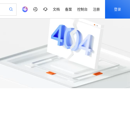
文档
备案
控制台
注册
登录
验
作计划
器
AI 活动
专业服务
服务伙伴合作计划
开发者社区
加入我们
产品动态
服务平台百炼
阿里云 OPC 创新助力计划
一站式生成采购清单，支持单品或批量购买
io：打造专属 AI 语音助手
S产品伙伴计划（繁花）
峰会
CS
造的大模型服务与应用开发平台
一句话生成原生可编辑精美 PPT 文稿
AI 生产力先锋
Al MaaS 服务伙伴赋能合作
域名
博文
Careers
至高可申请百万元
Qwen3.8-Max 模型上线
开启高性价比 AI 编程新体验
弹性可伸缩的云计算服务
Qwen-Audio-3.0-Realtime 端到端实时语音角色扮演
输入一句话想法, 轻松生成专业的 PPT
先锋实践拓展 AI 生产力的边界
Token 补贴，五大权
计划
海大会
伙伴信用分合作计划
商标
问答
社会招聘
益加速 OPC 成功
eek-V4-Pro
SS
一键部署幻兽帕鲁游戏服务器
飞天发布时刻
HOT
Open Search 向量检索版支
生成
语音识别与合成
划
备案
电子书
校园招聘
pSeek-V4-Pro
视频创作，一键激活电商全链路生产力
稳定、安全、高性价比、高性能的云存储服务
一键购买专属联机服务器，轻松开启游戏
所见，即是所愿
持视频检索 Pipeline 功能
更多支持
划
公司注册
镜像站
.1-T2V
Qwen3-TTS-Flash
专属 QwenPaw
漫剧工坊：一站式动画创作平台
AI 实训营
HOT
应用身份服务 (IDaaS)
畅细腻的高质量视频
合作伙伴培训与认证
离线语音合成大模型，多语言方言自适应，低延迟高稳定
划
上云迁移
站生成，高效打造优质广告素材
全接入的云上超级电脑
从聊天伙伴进化为能主动干活的本地数字员工
快速生产连贯的高质量长漫剧
从基础到进阶，Agent 创客手把手教你
OpenClaw 管理能力上线
lScope
我要反馈
查询合作伙伴
.1-I2V
Cosyvoice-V3-Flash
n Alibaba Cloud ISV 合作
代维服务
建企业门户网站
10 分钟搭建微信、支付宝小程序
MaxCompute MaxFrame 提
畅自然，细节丰富
高表现力语音合成大模型，语音克隆听感自然
创新加速
ope
登录合作伙伴管理后台
我要建议
站，无忧落地极速上线
以可视化方式快速构建移动和 PC 门户网站
国内短信简单易用，安全可靠，秒级触达，全球覆盖200+国家和地区。
高效部署网站，快速应用到小程序
供自动弹性内存功能
Fun-ASR
安全
我要投诉
PolarDB
上云场景组合购
Milvus 弹性伸缩功能新增节
伴
文戏情感细腻自然，动作戏激烈拳拳到肉，实现更强表演能力
支持中英文自由切换，具备更强的噪声鲁棒性
漫剧创作，剧本、分镜、视频高效生成
100%兼容MySQL、PostgreSQL，兼容Oracle，支持集中和分布式
覆盖90%+业务场景，专享组合折扣价
点支持范围
VPN