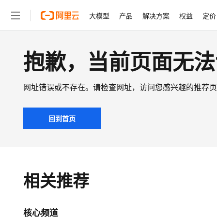
大模型
产品
解决方案
权益
定价
抱歉，当前页面无法
大模型
产品
解决方案
权益
定价
云市场
伙伴
服务
了解阿里云
精选产品
精选解决方案
普惠上云
产品定价
精选商城
成为销售伙伴
售前咨询
为什么选择阿里云
千问AI平台
了解云产品的定价详情
大模型服务平台百炼
千问办公，解锁你的工作
普惠上云 官方力荐
分销伙伴
在线服务
网站建设
什么是云计算
大
大模型服务与应用平台
企业级Agent产品，直接
云服务器38元/年起，超
网址错误或不存在。请检查网址，访问您感兴趣的推荐页
咨询伙伴
多端小程序
技术领先
云上成本管理
售后服务
轻量应用服务器
Agency Agents：拥
官方推荐返现计划
文本生成
精选产品
精选解决方案
Salesforce 国际版订阅
稳定可靠
管理和优化成本
推荐新用户得奖励，单订单
回到首页
销售伙伴合作计划
自助服务
友盟天域
安全合规
人工智能与机器学习
AI
Qwen3.8-Max
HOT
云数据库 RDS
HappyHorse 打造一
云工开物
智能体时代全能旗舰模型
无影生态合作计划
在线服务
观测云
分析师报告
高校专属算力普惠，学生认
计算
互联网应用开发
Salesforce On Alibaba C
工单服务
Qwen3.7-Plus
Tuya 物联网平台阿里云
研究报告与白皮书
人工智能平台 PAI
快速拥有专属 OpenClaw
大模
Consulting Partner 合
大数据
容器
能看、能想、能动手的多模
相关推荐
免费试用
短信专区
一站式AI开发、训练和推
蓝凌 OA
AI 大模型销售与服务生
现代化应用
存储
Qwen3-VL-Plus
天池大赛
云解析DNS
解决方案免费试用 新老
电子合同
最高领取价值200元试用
安全
网络与CDN
AI 算法大赛
核心频道
畅捷通