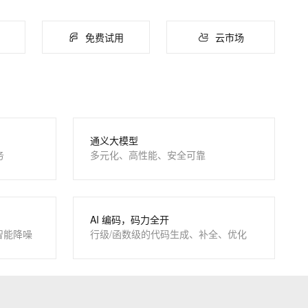
ernetes 版 ACK
云聚AI 严选权益
AI 原生数据库服务发布
SSL 证书
，一键激活高效办公新体验
理容器应用的 K8s 服务
精选AI产品，从模型到应用全链提效
Agent 数据网关
应用
免费试用
云市场
堡垒机
AI 用量加速计划
云原生数据库 PolarDB
千问办公
NEW
防火墙
、识别商机，让客服更高效、服务更出色。
新老同享，达量后返
Agentic Database 发布
的智能体编程平台
一站式AI生产力平台
主机安全
伶鹊
企业级人与Agent协作平台，接入和调度多个数字员工
智能客服平台，对话机器人、对话分析、智能外呼
AI 应用及服务市场
通义大模型
大模型服务平台百炼 - 全妙
务
多元化、高性能、安全可靠
AI 应用
应用创作平台
多模态内容创作工具，已接入 DeepSeek
大模型
自然语言处理
AI 编码，码力全开
数据标注
智能降噪
行级/函数级的代码生成、补全、优化
息提取
与 AI 智能体进行实时音视频通话
机器学习
从文本、图片、视频中提取结构化的属性信息
构建支持视频理解的 AI 音视频实时通话应用
t.diy 一步搞定创意建站
构建大模型应用的安全防护体系
通过自然语言交互简化开发流程,全栈开发支持
通过阿里云安全产品对 AI 应用进行安全防护