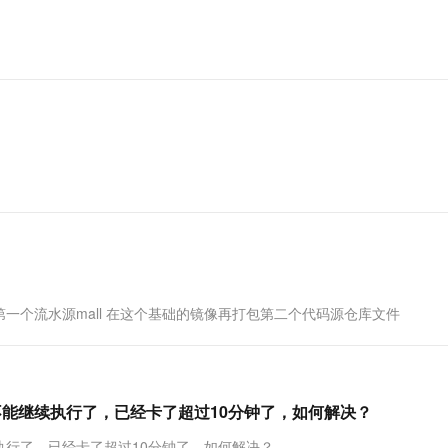
一个 AI 助手
超强辅助，Bol
即刻拥有 DeepSeek-R1 满血版
在企业官网、通讯软件中为客户提供 AI 客服
多种方案随心选，轻松解锁专属 DeepSeek
个流水源mall 在这个基础的镜像再打包第二个代码源仓库文件
不能继续执行了，已经卡了超过10分钟了，如何解决？
执行了，已经卡了超过10分钟了，如何解决？