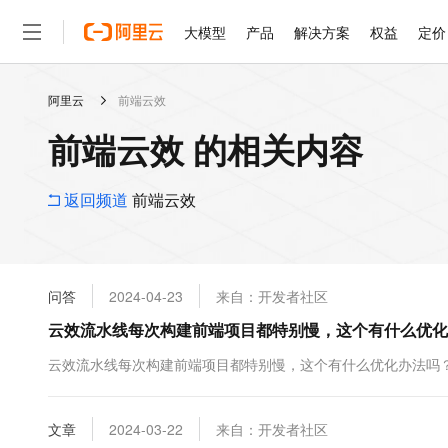
大模型
产品
解决方案
权益
定价
阿里云
前端云效
大模型
产品
解决方案
权益
定价
云市场
伙伴
服务
了解阿里云
精选产品
精选解决方案
普惠上云
产品定价
精选商城
成为销售伙伴
售前咨询
为什么选择阿里云
千问AI平台
前端云效 的相关内容
了解云产品的定价详情
大模型服务平台百炼
睿译宝，AI翻译排版一
普惠上云 官方力荐
分销伙伴
在线服务
网站建设
什么是云计算
大
大模型服务与应用平台
上传文档即自动完成翻译和
云服务器38元/年起，超
咨询伙伴
多端小程序
技术领先
返回频道
前端云效
云上成本管理
售后服务
轻量应用服务器
GLM-5.2：长任务时代
官方推荐返现计划
大模型
精选产品
精选解决方案
Salesforce 国际版订阅
稳定可靠
管理和优化成本
推荐新用户得奖励，单订单
销售伙伴合作计划
自助服务
友盟天域
安全合规
人工智能与机器学习
AI
文本生成
云数据库 RDS
Hermes Agent，打造
云工开物
无影生态合作计划
在线服务
问答
2024-04-23
来自：开发者社区
观测云
分析师报告
自主进化，持久记忆，越用
高校专属算力普惠，学生认
计算
互联网应用开发
Qwen3.8-Max
HOT
Salesforce On Alibaba C
工单服务
云效流水线每次构建前端项目都特别慢，这个有什么优化
智能体时代全能旗舰模型
Tuya 物联网平台阿里云
研究报告与白皮书
人工智能平台 PAI
快速拥有专属 OpenClaw
大模
Consulting Partner 合
大数据
容器
免费试用
短信专区
一站式AI开发、训练和推
云效流水线每次构建前端项目都特别慢，这个有什么优化办法吗
蓝凌 OA
Qwen3.7-Plus
AI 大模型销售与服务生
现代化应用
存储
天池大赛
能看、能想、能动手的多模
云解析DNS
解决方案免费试用 新老
电子合同
最高领取价值200元试用
安全
文章
网络与CDN
2024-03-22
来自：开发者社区
AI 算法大赛
Qwen3-VL-Plus
畅捷通