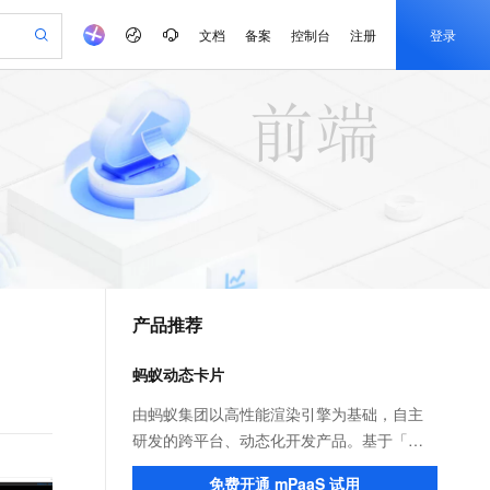
文档
备案
控制台
注册
登录
验
作计划
器
AI 活动
专业服务
服务伙伴合作计划
开发者社区
加入我们
产品动态
服务平台百炼
阿里云 OPC 创新助力计划
一站式生成采购清单，支持单品或批量购买
可编辑精美 PPT 文稿
S产品伙伴计划（繁花）
峰会
CS
造的大模型服务与应用开发平台
Agency Agents：拥有专属领域专家
AI 生产力先锋
Al MaaS 服务伙伴赋能合作
域名
博文
Careers
PolarDB Agentic Database
至高可申请百万元
 轻松生成专业的 PPT
开启高性价比 AI 编程新体验
弹性可伸缩的云计算服务
先锋实践拓展 AI 生产力的边界
发布
多领域专家智能体,一键组建 AI 虚拟交付团队
Token 补贴，五大权
计划
海大会
伙伴信用分合作计划
商标
问答
社会招聘
益加速 OPC 成功
帕鲁游戏服务器
SS
HappyHorse 打造一站式影视创作平台
飞天发布时刻
HOT
秒悟 Meoo CLI 支持一键部
划
备案
电子书
校园招聘
联机服务器，轻松开启游戏
视频创作，一键激活电商全链路生产力
稳定、安全、高性价比、高性能的云存储服务
所见，即是所愿
署项目至阿里云账号
可视化编排打通从文字构思到成片全链路闭环
更多支持
划
公司注册
镜像站
视频生成
语音识别与合成
 智能体与工作流应用
漫剧工坊：一站式动画创作平台
AI 实训营
Flink OSS 支持
合作伙伴培训与认证
产品推荐
划
上云迁移
站生成，高效打造优质广告素材
全接入的云上超级电脑
通过阿里云百炼高效搭建AI应用,助力高效开发
快速生产连贯的高质量长漫剧
从基础到进阶，Agent 创客手把手教你
AssumeRole 角色自定义
e-1.1-T2V
Qwen3-TTS-Flash
lScope
我要反馈
查询合作伙伴
畅细腻的高质量视频
离线语音合成大模型，多语言方言自适应，低延迟高稳定
n Alibaba Cloud ISV 合作
代维服务
建企业门户网站
10 分钟搭建微信、支付宝小程序
蚂蚁动态卡片
百炼 Qwen3.7-Flash 系列模
创新加速
ope
登录合作伙伴管理后台
我要建议
站，无忧落地极速上线
以可视化方式快速构建移动和 PC 门户网站
国内短信简单易用，安全可靠，秒级触达，全球覆盖200+国家和地区。
高效部署网站，快速应用到小程序
型发布
e-1.1-I2V
Cosyvoice-V3-Flash
由蚂蚁集团以高性能渲染引擎为基础，自主
安全
畅自然，细节丰富
高表现力语音合成大模型，语音克隆听感自然
我要投诉
PolarDB
研发的跨平台、动态化开发产品。基于「支
上云场景组合购
伴
Qoder CN V1.7.0 发布
漫剧创作，剧本、分镜、视频高效生成
100%兼容MySQL、PostgreSQL，兼容Oracle，支持集中和分布式
覆盖90%+业务场景，专享组合折扣价
付宝」App 页面内的区域动态化技术，帮助
2V
VPN
Fun-ASR
免费开通 mPaaS 试用