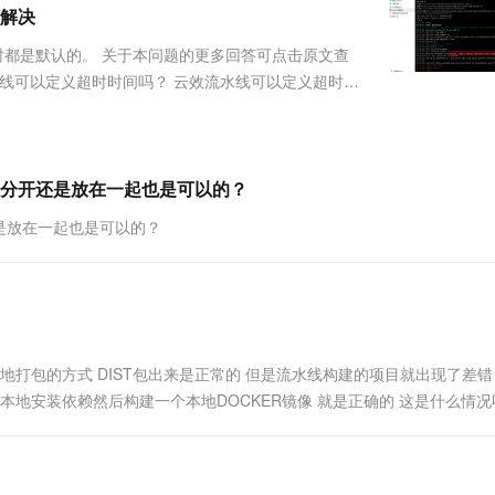
服务生态伙伴
视觉 Coding、空间感知、多模态思考等全面升级
1M上下文，专为长程任务能力而生
云工开物
解决
企业应用
Works
Night Plan 支持 Qwen 3.8-Max
云原生大数据计算服务 MaxCompute
AI 办公
容器服务 Kub
NEW
Red Hat
30+ 款产品免费体验
Data Agent 驱动的一站式 Data+AI 开发治理平台
夜间 5 折，Qwen/Meoo/TokenPlan 客户专享
面向分析的企业级SaaS模式云数据仓库
AI智能应用
提供一站式管
科研合作
，暂时都是默认的。 关于本问题的更多回答可点击原文查
ERP
堂（旗舰版）
SUSE
6 问题二：云效流水线可以定义超时时间吗？ 云效流水线可以定义超时时
智能客服
AI 应用构建
大模型原生
CRM
防护产品
2个月
自动承接线索
建站小程序
Qoder
大模型服务平台百炼-应用模版
OA 办公系统
HOT
NEW
面向真实软件
个人版上线、团队版降价；千问3.8-Max首发发尝鲜
丰富多元化的应用模版和解决方案
力提升
财税管理
模板建站
分开还是放在一起也是可以的？
万有无界
大模型服务平台百炼-智能体
400电话
定制建站
是放在一起也是可以的？
的模型效果
灵活可视化地构建企业级 Agent
方案
广告营销
模板小程序
秒悟
人工智能平台 PAI
定制小程序
云端极速 AI 
新一代 AI 视频生成模型，深度适配广告营销等场景
AI Native 的算法工程平台，一站式完成建模、训练、推理服务部署
？
APP 开发
地打包的方式 DIST包出来是正常的 但是流水线构建的项目就出现了差错 
建站系统
用本地安装依赖然后构建一个本地DOCKER镜像 就是正确的 这是什么情况
AI 应用
10分钟微调：让0.6B模型媲美235B模
多模态数据信
型
依托云原生高可用架构,实现Dify私有化部署
用1%尺寸在特定领域达到大模型90%以上效果