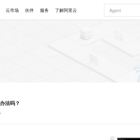
云市场
伙伴
服务
了解阿里云
AI 特惠
数据与 API
成为产品伙伴
企业增值服务
最佳实践
价格计算器
AI 场景体
基础软件
产品伙伴合
阿里云认证
市场活动
配置报价
大模型
自助选配和估算价格
步到位
智启 AI 普惠权益
产品生态集成认证中心
企业支持计划
云上春晚
域名与网站
Qwen Audio：打造专属 AI 语音助手
千问官方 MaaS 平台，为开发者和 Agent 而生，新用户赠送 1 亿 + tokens 额度
一句话生成原生
AI Coding
阿里云Maa
2026 阿里云
云服务器 E
为企业打
数据集
Windows
大模型认证
模型
NEW
NEW
格式还原
值低价云产品抢先购
至高享 1亿+免费 tokens，加速 Al 应用落地
提供智能易用的域名与建站服务
Qwen-Audio-3.0-Realtime 端到端实时语音角色扮演
输入一句话想法,
智能编程，一键
安全可靠、
产品生态伙伴
专家技术服务
云上奥运之旅
弹性计算合作
阿里云中企出
手机三要素
宝塔 Linux
全部认证
价格优势
开源旗舰模型
即刻拥有 DeepSeek-V4-Pro
阿里云 OPC 创新助力计划
千问大模型
一键部署幻兽
AI 电商营销
对象存储 O
大模型
产品生态伙伴工作台
企业增值服务台
云栖战略参考
云存储合作计
云栖大会
身份实名认证
CentOS
训练营
推动算力普惠，释放技术红利
最高返9万
真正可用的 1M 上下文,一次完成代码全链路开发
快速构建应用程序和网站，即刻迈出上云第一步
轻松解锁专属 DeepSeek-V4-Pro
至高百万元 Token 补贴，加速一人公司成长
多元化、高性能、安全可靠的大模型服务
一键购买专属
从图文生成到
云上的中国
数据库合作计
活动全景
短信
Docker
图片和
自进化智能体
5 分钟轻松部署专属 QwenPaw
Token Plan 模型订阅计划
数字证书管理服务（原SSL证书）
高效搭建 AI
AI 广告创作
无影云电脑
企业成长
NEW
HOT
信息公告
看见新力量
云网络合作计
OCR 文字识别
JAVA
越聪明
证享300元代金券
全托管，含MySQL、PostgreSQL、SQL Server、MariaDB多引擎
Qwen3.8-Max 首发尝鲜，限时加量 10 倍，夜间低至2折
实现全站HTTPS，呈现可信的WEB访问
从聊天伙伴进化为能主动干活的本地数字员工
图文、视频一
随时随地安
Kimi-K3
HappyHors
NEW
魔搭 Mode
loud
服务实践
官网公告
办法吗？
Kimi 最新旗舰模型，长程编程与推理利器
让文字生成流
金融模力时刻
Salesforce O
版
发票查验
全能环境
Claude Code + GStack 打造工程团队
千问办公，限时限量积分加倍
Qoder
低代码高效构
AI 建站
短信服务
型
NEW
作计划
计划
创新中心
魔搭 ModelSc
健康状态
理服务
让AI从“聊天伙伴”进化为能干活的“数字员工”
安装技能 GStack，拥有专属 AI 工程团队
你的AI工作搭子，覆盖日常办公高频场景
面向真实软件的智能体编程平台
0 代码专业建
？
客户案例
天气预报查询
操作系统
Deepseek-v4-pro
HappyHors
态合作计划
态智能体模型
旗舰 MoE 大模型，百万上下文与顶尖推理能力
图生视频，流
同享
万小智 AI 建站低至 15元/月
Qoder CN
AI 短剧/漫剧
云原生数据库 
快递物流查询
WordPress
成为服务伙
高校合作
点，立即开启云上创新
覆盖公网/内网、递归/权威、移动APP等全场景解析服务
送.CN域名，送备案服务码
基于千问大模型等，支持代码智能生成、研发智能问答
AI助力短剧
GLM-5.2
Wan2.7-T
Ubuntu