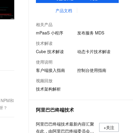
客户提升研发效率的同时，追求轻量、流畅
文戏情感细腻自然，动作戏激烈拳拳到肉，实现更强表演能力
支持中英文自由切换，具备更强的噪声鲁棒性
ernetes 版 ACK
云聚AI 严选权益
云安全中心 AI BAS 智能自动
SSL 证书
的 App 性能体验。
产品文档
，一键激活高效办公新体验
理容器应用的 K8s 服务
精选AI产品，从模型到应用全链提效
化模拟渗透攻击产品发布
堡垒机
AI 用量加速计划
DataWorks ChatBI 会话支持
相关产品
应用
防火墙
、识别商机，让客服更高效、服务更出色。
新老同享，达量后返
上传临时文件分析
mPaaS 小程序
发布服务 MDS
千问办公
主机安全
NEW
技术解读
的智能体编程平台
一站式AI生产力平台
Cube 技术解读
动态卡片技术解读
AI 应用及服务市场
伶鹊
使用说明
企业级人与Agent协作平台，接入和调度多个数字员工
智能客服平台，对话机器人、对话分析、智能外呼
AI 应用
客户端接入指南
控制台使用指南
大模型服务平台百炼 - 全妙
大模型
视频回放
应用创作平台
多模态内容创作工具，已接入 DeepSeek
技术架构解析
自然语言处理
数据标注
NPM和
呀？
阿里巴巴终端技术
机器学习
息提取
与 AI 智能体进行实时音视频通话
阿里巴巴终端技术最新内容汇聚
从文本、图片、视频中提取结构化的属性信息
构建支持视频理解的 AI 音视频实时通话应用
+关注
在此，由阿里巴巴终端委员会官