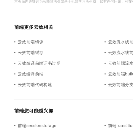
本页面内关键词为智能算法引擎基于机器学习所生成，如有任何问题，可在页
前端更多云效相关
云效前端镜像
云效流水线
云效前端缓存
云效流水线前
云效编译前端证书过期
云效前端流
云效编译前端
云效前端buil
云效前端代码构建
云效前端分
前端您可能感兴趣
前端sessionstorage
前端transitio