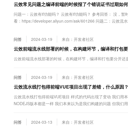
云效常见问题之编译前端的时候报了个错说证书过期如何
大数据开发治理平台 Data
AI 产品 免费试用
网络
安全
云开发大赛
Tableau 订阅
1亿+ 大模型 tokens 和 
问题一：云效有if功能吗？ 云效有if功能吗？ 参考回答： 没
可观测
入门学习赛
中间件
AI空中课堂在线直播课
看：https://developer.aliyun.com/ask/60126
云防火墙
140+云产品 免费试用
大模型服务
间吗？ 参考回答： ...
上云与迁云
云原生的云上边界网络安全
产品新客免费试用，最长1
数据库
生态解决方案
千问AI平台-Token Plan
问答
2024-03-19
来自：开发者社区
企业出海
大模型ACA认证体验
大数据计算
助力企业全员 AI 认知与能
行业生态解决方案
云效前端流水线部署的时候，在构建环节，编译和打包要
政企业务
媒体服务
千问AI平台-模型体验
开发者生态解决方案
云效前端流水线部署的时候，在构建环节，编译和打包要分开还
在线体验全尺寸、多种模态
企业服务与云通信
AI 开发和 AI 应用解决
Happy 系列大模型
域名与网站
问答
2024-03-19
来自：开发者社区
云效流水线打包得前端VUE项目出现了差错，什么原因
终端用户计算
云效流水线打包得前端VUE项目 样式的代码出现了变动 我们用本
Serverless
大模型解决方案
NODEJS版本都是一样 我们本来以为是我们构建的问题 但我们
开发工具
快速部署 Dify，高效搭建 
问答
2024-03-13
来自：开发者社区
迁移与运维管理