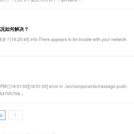
况如何解决？
fo There appears to be trouble with your network
 PM┤[18:51:03][18:51:03] error in ./src/components/message-push-
6470fc76&...
O