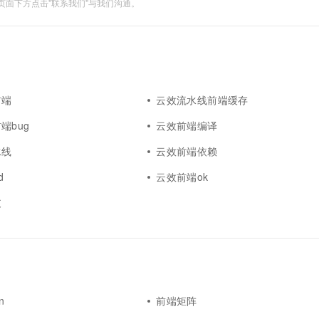
面下方点击"联系我们"与我们沟通。
前端
云效流水线前端缓存
端bug
云效前端编译
水线
云效前端依赖
d
云效前端ok
支
n
前端矩阵