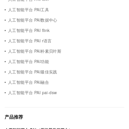
人工智能平台 PAI工具
人工智能平台 PAI数据中心
人工智能平台 PAI flink
人工智能平台 PAI r语言
人工智能平台 PAI朴素贝叶斯
人工智能平台 PAI功能
人工智能平台 PAI最佳实践
人工智能平台 PAI融合
人工智能平台 PAI pai-dsw
产品推荐