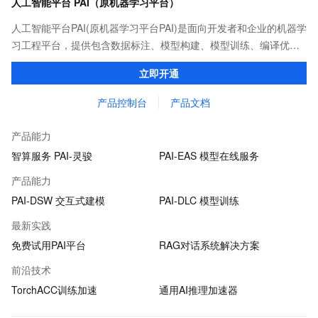
人工智能平台 PAI（原机器学习平台）
人工智能平台PAI(原机器学习平台PAI)是面向开发者和企业的机器学
习工程平台，提供包含数据标注、模型构建、模型训练、编译优
化、推理部署在内的AI开发全链路服务，内置140+种优化算法，提
立即开通
供低门槛、高性能的云原生AI工程化能力。
产品控制台
产品文档
产品能力
智算服务 PAI-灵骏
PAI-EAS 模型在线服务
产品能力
PAI-DSW 交互式建模
PAI-DLC 模型训练
最新实践
免费试用PAI平台
RAG对话系统解决方案
前沿技术
TorchACC训练加速
通用AI推理加速器