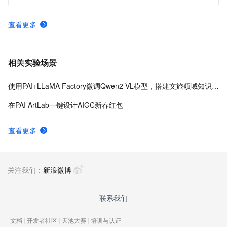
查看更多
相关实验场景
使用PAI+LLaMA Factory微调Qwen2-VL模型，搭建文旅领域知识问答机器人
在PAI ArtLab一键设计AIGC新春红包
查看更多
关注我们：
新浪微博
联系我们
文档
|
开发者社区
|
天池大赛
|
培训与认证