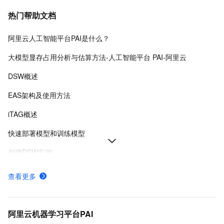
热门帮助文档
阿里云人工智能平台PAI是什么？
大模型显存占用分析与估算方法-人工智能平台 PAI-阿里云
DSW概述
EAS架构及使用方法
iTAG概述
快速部署模型和训练模型
创建DSW实例
AI视频生成-ComfyUI部署
查看更多
Wan视频生成最佳实践
远程连接：SSH直连方式
阿里云机器学习平台PAI