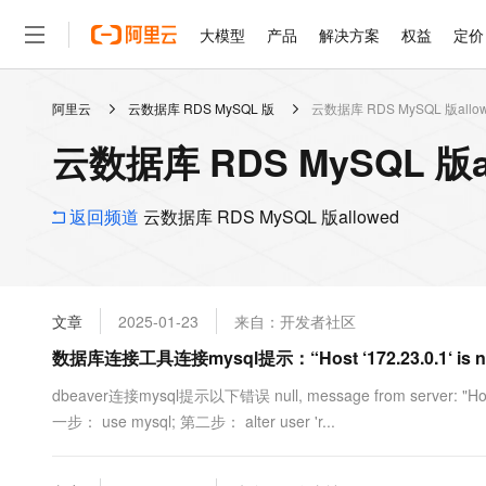
大模型
产品
解决方案
权益
定价
阿里云
云数据库 RDS MySQL 版
云数据库 RDS MySQL 版allo
大模型
产品
解决方案
权益
定价
云市场
伙伴
服务
了解阿里云
精选产品
精选解决方案
普惠上云
产品定价
精选商城
成为销售伙伴
售前咨询
为什么选择阿里云
千问AI平台
云数据库 RDS MySQL 版
了解云产品的定价详情
大模型服务平台百炼
千问办公，解锁你的工作
普惠上云 官方力荐
分销伙伴
在线服务
网站建设
什么是云计算
大
大模型服务与应用平台
企业级Agent产品，直接
云服务器38元/年起，超
咨询伙伴
多端小程序
技术领先
返回频道
云数据库 RDS MySQL 版allowed
云上成本管理
售后服务
轻量应用服务器
Agency Agents：拥
官方推荐返现计划
大模型
精选产品
精选解决方案
Salesforce 国际版订阅
稳定可靠
管理和优化成本
推荐新用户得奖励，单订单
销售伙伴合作计划
自助服务
友盟天域
安全合规
人工智能与机器学习
AI
文本生成
云数据库 RDS
HappyHorse 打造一
云工开物
无影生态合作计划
在线服务
文章
2025-01-23
来自：开发者社区
观测云
分析师报告
高校专属算力普惠，学生认
计算
互联网应用开发
Qwen3.8-Max
HOT
Salesforce On Alibaba C
工单服务
数据库连接工具连接mysql提示：“Host ‘172.23.0.1‘ is not al
智能体时代全能旗舰模型
Tuya 物联网平台阿里云
研究报告与白皮书
人工智能平台 PAI
快速拥有专属 OpenClaw
大模
Consulting Partner 合
大数据
容器
免费试用
短信专区
一站式AI开发、训练和推
dbeaver连接mysql提示以下错误 null, message from server: "Host '
蓝凌 OA
Qwen3.7-Plus
AI 大模型销售与服务生
现代化应用
一步： use mysql; 第二步： alter user 'r...
存储
天池大赛
能看、能想、能动手的多模
云解析DNS
解决方案免费试用 新老
电子合同
最高领取价值200元试用
安全
网络与CDN
AI 算法大赛
Qwen3-VL-Plus
畅捷通