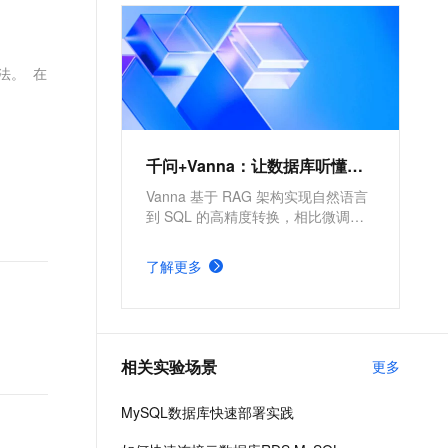
文戏情感细腻自然，动作戏激烈拳拳到肉，实现更强表演能力
支持中英文自由切换，具备更强的噪声鲁棒性
ernetes 版 ACK
云聚AI 严选权益
AI 原生数据库服务发布
SSL 证书
，一键激活高效办公新体验
理容器应用的 K8s 服务
精选AI产品，从模型到应用全链提效
Agent 数据网关
堡垒机
法。 在
AI 用量加速计划
云原生数据库 PolarDB
应用
防火墙
、识别商机，让客服更高效、服务更出色。
新老同享，达量后返
Agentic Database 发布
千问办公
主机安全
NEW
的智能体编程平台
一站式AI生产力平台
千问+Vanna：让数据库听懂人话
AI 应用及服务市场
伶鹊
Vanna 基于 RAG 架构实现自然语言
企业级人与Agent协作平台，接入和调度多个数字员工
智能客服平台，对话机器人、对话分析、智能外呼
到 SQL 的高精度转换，相比微调方
AI 应用
案更简单。依托阿里云全栈云能力，
大模型服务平台百炼 - 全妙
可显著提高自然语言理解精准度与
大模型
了解更多
应用创作平台
SQL 生成执行效率。
多模态内容创作工具，已接入 DeepSeek
自然语言处理
数据标注
相关实验场景
更多
机器学习
息提取
与 AI 智能体进行实时音视频通话
MySQL数据库快速部署实践
从文本、图片、视频中提取结构化的属性信息
构建支持视频理解的 AI 音视频实时通话应用