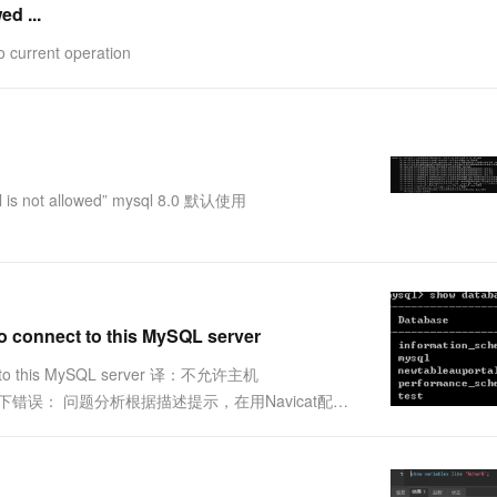
d ...
一个 AI 助手
超强辅助，Bol
即刻拥有 DeepSeek-R1 满血版
在企业官网、通讯软件中为客户提供 AI 客服
current operation
多种方案随心选，轻松解锁专属 DeepSeek
not allowed” mysql 8.0 默认使用
connect to this MySQL server
ect to this MySQL server 译：不允许主机
出现如下错误： 问题分析根据描述提示，在用Navicat配置
了不支持远程连接引起的。为了....