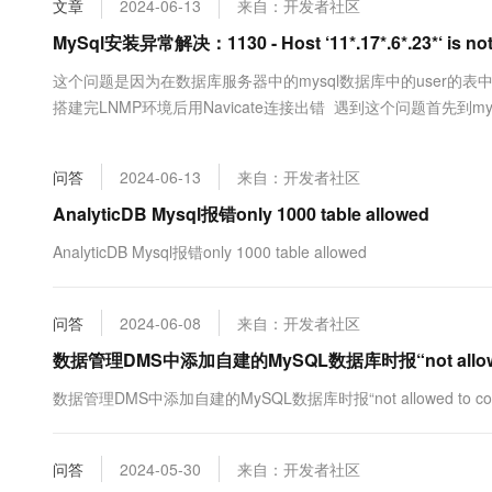
文章
2024-06-13
来自：开发者社区
大数据开发治理平台 Data
AI 产品 免费试用
网络
安全
云开发大赛
Tableau 订阅
MySql安装异常解决：1130 - Host ‘11*.17*.6*.23*‘ is not a
1亿+ 大模型 tokens 和 
可观测
入门学习赛
中间件
AI空中课堂在线直播课
这个问题是因为在数据库服务器中的mysql数据库中的user的
云防火墙
140+云产品 免费试用
大模型服务
搭建完LNMP环境后用Navicate连接出错 遇到这个问题首先到mysql所
上云与迁云
云原生的云上边界网络安全
产品新客免费试用，最长1
数据库
生态解决方案
千问AI平台-Token Plan
企业出海
大模型ACA认证体验
大数据计算
问答
2024-06-13
来自：开发者社区
助力企业全员 AI 认知与能
行业生态解决方案
政企业务
媒体服务
千问AI平台-模型体验
AnalyticDB Mysql报错only 1000 table allowed
开发者生态解决方案
在线体验全尺寸、多种模态
企业服务与云通信
AnalyticDB Mysql报错only 1000 table allowed
AI 开发和 AI 应用解决
Happy 系列大模型
域名与网站
问答
2024-06-08
来自：开发者社区
终端用户计算
数据管理DMS中添加自建的MySQL数据库时报“not allowed t
Serverless
大模型解决方案
数据管理DMS中添加自建的MySQL数据库时报“not allowed to connec
开发工具
快速部署 Dify，高效搭建 
问答
2024-05-30
来自：开发者社区
迁移与运维管理