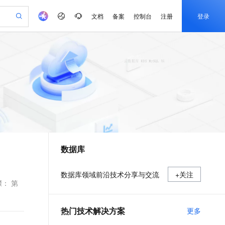
文档
备案
控制台
注册
登录
验
作计划
器
AI 活动
专业服务
服务伙伴合作计划
开发者社区
加入我们
产品动态
服务平台百炼
阿里云 OPC 创新助力计划
一站式生成采购清单，支持单品或批量购买
io：打造专属 AI 语音助手
S产品伙伴计划（繁花）
峰会
CS
造的大模型服务与应用开发平台
一句话生成原生可编辑精美 PPT 文稿
AI 生产力先锋
Al MaaS 服务伙伴赋能合作
域名
博文
Careers
至高可申请百万元
Qwen3.8-Max 模型上线
开启高性价比 AI 编程新体验
弹性可伸缩的云计算服务
Qwen-Audio-3.0-Realtime 端到端实时语音角色扮演
输入一句话想法, 轻松生成专业的 PPT
先锋实践拓展 AI 生产力的边界
Token 补贴，五大权
计划
海大会
伙伴信用分合作计划
商标
问答
社会招聘
益加速 OPC 成功
eek-V4-Pro
SS
一键部署幻兽帕鲁游戏服务器
飞天发布时刻
HOT
Open Search 向量检索版支
划
备案
电子书
校园招聘
pSeek-V4-Pro
视频创作，一键激活电商全链路生产力
稳定、安全、高性价比、高性能的云存储服务
一键购买专属联机服务器，轻松开启游戏
所见，即是所愿
持视频检索 Pipeline 功能
更多支持
划
公司注册
镜像站
视频生成
语音识别与合成
专属 QwenPaw
漫剧工坊：一站式动画创作平台
AI 实训营
HOT
应用身份服务 (IDaaS)
合作伙伴培训与认证
数据库
划
上云迁移
站生成，高效打造优质广告素材
全接入的云上超级电脑
从聊天伙伴进化为能主动干活的本地数字员工
快速生产连贯的高质量长漫剧
从基础到进阶，Agent 创客手把手教你
OpenClaw 管理能力上线
e-1.1-T2V
Qwen3-TTS-Flash
lScope
我要反馈
查询合作伙伴
畅细腻的高质量视频
离线语音合成大模型，多语言方言自适应，低延迟高稳定
n Alibaba Cloud ISV 合作
代维服务
建企业门户网站
10 分钟搭建微信、支付宝小程序
MaxCompute MaxFrame 提
数据库领域前沿技术分享与交流
+关注
创新加速
ope
登录合作伙伴管理后台
我要建议
站，无忧落地极速上线
以可视化方式快速构建移动和 PC 门户网站
国内短信简单易用，安全可靠，秒级触达，全球覆盖200+国家和地区。
高效部署网站，快速应用到小程序
供自动弹性内存功能
步骤： 第
e-1.1-I2V
Cosyvoice-V3-Flash
安全
畅自然，细节丰富
高表现力语音合成大模型，语音克隆听感自然
我要投诉
PolarDB
上云场景组合购
Milvus 弹性伸缩功能新增节
伴
热门技术解决方案
更多
漫剧创作，剧本、分镜、视频高效生成
100%兼容MySQL、PostgreSQL，兼容Oracle，支持集中和分布式
覆盖90%+业务场景，专享组合折扣价
点支持范围
2V
VPN
Fun-ASR