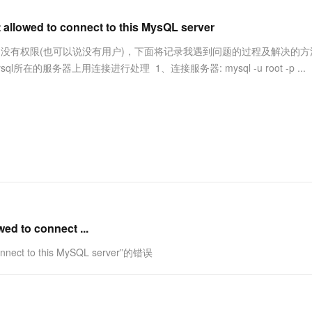
服务生态伙伴
视觉 Coding、空间感知、多模态思考等全面升级
1M上下文，专为长程任务能力而生
云工开物
企业应用
Works
Night Plan 支持 Qwen 3.8-Max
云原生大数据计算服务 MaxCompute
AI 办公
容器服务 Kub
NEW
Red Hat
llowed to connect to this MysQL server
30+ 款产品免费体验
Data Agent 驱动的一站式 Data+AI 开发治理平台
夜间 5 折，Qwen/Meoo/TokenPlan 客户专享
面向分析的企业级SaaS模式云数据仓库
AI智能应用
提供一站式管
科研合作
ERP
堂（旗舰版）
SUSE
表中没有权限(也可以说没有用户)，下面将记录我遇到问题的过程及解决的方
智能客服
AI 应用构建
大模型原生
CRM
在的服务器上用连接进行处理 1、连接服务器: mysql -u root -p ...
防护产品
2个月
自动承接线索
建站小程序
Qoder
大模型服务平台百炼-应用模版
OA 办公系统
HOT
NEW
面向真实软件
个人版上线、团队版降价；千问3.8-Max首发发尝鲜
丰富多元化的应用模版和解决方案
力提升
财税管理
模板建站
万有无界
大模型服务平台百炼-智能体
400电话
定制建站
的模型效果
灵活可视化地构建企业级 Agent
方案
广告营销
模板小程序
秒悟
人工智能平台 PAI
定制小程序
云端极速 AI 
新一代 AI 视频生成模型，深度适配广告营销等场景
AI Native 的算法工程平台，一站式完成建模、训练、推理服务部署
APP 开发
o connect ...
建站系统
t to this MySQL server”的错误
AI 应用
10分钟微调：让0.6B模型媲美235B模
多模态数据信
型
依托云原生高可用架构,实现Dify私有化部署
用1%尺寸在特定领域达到大模型90%以上效果