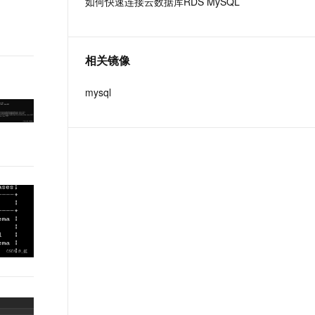
如何快速连接云数据库RDS MySQL
t.diy 一步搞定创意建站
构建大模型应用的安全防护体系
通过自然语言交互简化开发流程,全栈开发支持
通过阿里云安全产品对 AI 应用进行安全防护
相关镜像
mysql