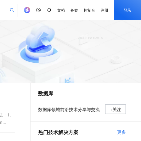
文档
备案
控制台
注册
登录
验
作计划
器
AI 活动
专业服务
服务伙伴合作计划
开发者社区
加入我们
产品动态
服务平台百炼
阿里云 OPC 创新助力计划
一站式生成采购清单，支持单品或批量购买
io：打造专属 AI 语音助手
S产品伙伴计划（繁花）
峰会
CS
造的大模型服务与应用开发平台
一句话生成原生可编辑精美 PPT 文稿
AI 生产力先锋
Al MaaS 服务伙伴赋能合作
域名
博文
Careers
至高可申请百万元
Qwen3.8-Max 模型上线
开启高性价比 AI 编程新体验
弹性可伸缩的云计算服务
Qwen-Audio-3.0-Realtime 端到端实时语音角色扮演
输入一句话想法, 轻松生成专业的 PPT
先锋实践拓展 AI 生产力的边界
Token 补贴，五大权
计划
海大会
伙伴信用分合作计划
商标
问答
社会招聘
益加速 OPC 成功
eek-V4-Pro
SS
一键部署幻兽帕鲁游戏服务器
飞天发布时刻
HOT
Open Search 向量检索版支
划
备案
电子书
校园招聘
pSeek-V4-Pro
视频创作，一键激活电商全链路生产力
稳定、安全、高性价比、高性能的云存储服务
一键购买专属联机服务器，轻松开启游戏
所见，即是所愿
持视频检索 Pipeline 功能
更多支持
划
公司注册
镜像站
视频生成
语音识别与合成
专属 QwenPaw
漫剧工坊：一站式动画创作平台
AI 实训营
HOT
应用身份服务 (IDaaS)
合作伙伴培训与认证
数据库
划
上云迁移
站生成，高效打造优质广告素材
全接入的云上超级电脑
从聊天伙伴进化为能主动干活的本地数字员工
快速生产连贯的高质量长漫剧
从基础到进阶，Agent 创客手把手教你
OpenClaw 管理能力上线
e-1.1-T2V
Qwen3-TTS-Flash
lScope
我要反馈
查询合作伙伴
畅细腻的高质量视频
离线语音合成大模型，多语言方言自适应，低延迟高稳定
n Alibaba Cloud ISV 合作
代维服务
建企业门户网站
10 分钟搭建微信、支付宝小程序
MaxCompute MaxFrame 提
数据库领域前沿技术分享与交流
+关注
创新加速
ope
登录合作伙伴管理后台
我要建议
站，无忧落地极速上线
以可视化方式快速构建移动和 PC 门户网站
国内短信简单易用，安全可靠，秒级触达，全球覆盖200+国家和地区。
高效部署网站，快速应用到小程序
供自动弹性内存功能
解决方法：1。
e-1.1-I2V
Cosyvoice-V3-Flash
..
安全
畅自然，细节丰富
高表现力语音合成大模型，语音克隆听感自然
我要投诉
PolarDB
上云场景组合购
Milvus 弹性伸缩功能新增节
伴
热门技术解决方案
更多
漫剧创作，剧本、分镜、视频高效生成
100%兼容MySQL、PostgreSQL，兼容Oracle，支持集中和分布式
覆盖90%+业务场景，专享组合折扣价
点支持范围
2V
VPN
Fun-ASR