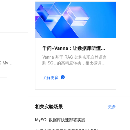
文戏情感细腻自然，动作戏激烈拳拳到肉，实现更强表演能力
支持中英文自由切换，具备更强的噪声鲁棒性
ernetes 版 ACK
云聚AI 严选权益
AI 原生数据库服务发布
SSL 证书
，一键激活高效办公新体验
理容器应用的 K8s 服务
精选AI产品，从模型到应用全链提效
Agent 数据网关
堡垒机
AI 用量加速计划
云原生数据库 PolarDB
应用
防火墙
、识别商机，让客服更高效、服务更出色。
新老同享，达量后返
Agentic Database 发布
千问办公
主机安全
NEW
的智能体编程平台
一站式AI生产力平台
千问+Vanna：让数据库听懂人话
AI 应用及服务市场
伶鹊
Vanna 基于 RAG 架构实现自然语言
企业级人与Agent协作平台，接入和调度多个数字员工
智能客服平台，对话机器人、对话分析、智能外呼
erver
到 SQL 的高精度转换，相比微调方
AI 应用
案更简单。依托阿里云全栈云能力，
大模型服务平台百炼 - 全妙
可显著提高自然语言理解精准度与
大模型
了解更多
应用创作平台
SQL 生成执行效率。
多模态内容创作工具，已接入 DeepSeek
自然语言处理
数据标注
相关实验场景
更多
机器学习
息提取
与 AI 智能体进行实时音视频通话
MySQL数据库快速部署实践
从文本、图片、视频中提取结构化的属性信息
构建支持视频理解的 AI 音视频实时通话应用