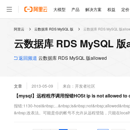
大模型
产品
解决方案
权益
定价
阿里云
云数据库 RDS MySQL 版
云数据库 RDS MySQL 版allo
大模型
产品
解决方案
权益
定价
云市场
伙伴
服务
了解阿里云
精选产品
精选解决方案
普惠上云
产品定价
精选商城
成为销售伙伴
售前咨询
为什么选择阿里云
千问AI平台
云数据库 RDS MySQL 版
了解云产品的定价详情
大模型服务平台百炼
千问办公，解锁你的工作
普惠上云 官方力荐
分销伙伴
在线服务
网站建设
什么是云计算
大
大模型服务与应用平台
企业级Agent产品，直接
云服务器38元/年起，超
咨询伙伴
多端小程序
技术领先
返回频道
云数据库 RDS MySQL 版allowed
云上成本管理
售后服务
轻量应用服务器
Agency Agents：拥
官方推荐返现计划
大模型
精选产品
精选解决方案
Salesforce 国际版订阅
稳定可靠
管理和优化成本
推荐新用户得奖励，单订单
销售伙伴合作计划
自助服务
友盟天域
安全合规
人工智能与机器学习
AI
文本生成
云数据库 RDS
HappyHorse 打造一
云工开物
无影生态合作计划
在线服务
文章
2013-05-09
来自：开发者社区
观测云
分析师报告
高校专属算力普惠，学生认
计算
互联网应用开发
Qwen3.8-Max
HOT
Salesforce On Alibaba C
工单服务
【mysql】远程程序调用报错HOSt ip is not allowed to c
智能体时代全能旗舰模型
Tuya 物联网平台阿里云
研究报告与白皮书
人工智能平台 PAI
快速拥有专属 OpenClaw
大模
Consulting Partner 合
大数据
容器
免费试用
短信专区
一站式AI开发、训练和推
报错:1130-host&nbsp;...&nbsp;is&nbsp;not&nbsp;allowed&n
蓝凌 OA
Qwen3.7-Plus
AI 大模型销售与服务生
现代化应用
&nbsp;改表法。可能是你的帐号不允许从远程登陆，只能在localhost
存储
天池大赛
能看、能想、能动手的多模
云解析DNS
解决方案免费试用 新老
电子合同
最高领取价值200元试用
安全
网络与CDN
AI 算法大赛
Qwen3-VL-Plus
畅捷通