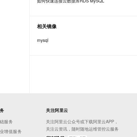
如何快速连接云数据库RDS MySQL
t.diy 一步搞定创意建站
构建大模型应用的安全防护体系
通过自然语言交互简化开发流程,全栈开发支持
通过阿里云安全产品对 AI 应用进行安全防护
相关镜像
mysql
务
关注阿里云
础服务
关注阿里云公众号或下载阿里云APP，
关注云资讯，随时随地运维管控云服务
业增值服务