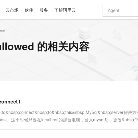
云市场
伙伴
服务
了解阿里云
wed
AI 特惠
数据与 API
成为产品伙伴
企业增值服务
最佳实践
价格计算器
AI 场景体
基础软件
产品伙伴合
阿里云认证
市场活动
配置报价
大模型
allowed 的相关内容
自助选配和估算价格
新方式
睿译宝，AI翻译排版一步到位
智启 AI 普惠权益
产品生态集成认证中心
企业支持计划
云上春晚
域名与网站
千问官方 MaaS 平台，为开发者和 Agent 而生，新用户赠送 1 亿 + tokens 额度
Qwen Aud
AI Coding
阿里云Maa
2026 阿里云
云服务器 E
为企业打
数据集
Windows
大模型认证
模型
NEW
NEW
交付可用成果
值低价云产品抢先购
上传文档即自动完成翻译和格式还原
至高享 1亿+免费 tokens，加速 Al 应用落地
提供智能易用的域名与建站服务
智能编程，一键
安全可靠、
产品生态伙伴
专家技术服务
云上奥运之旅
弹性计算合作
阿里云中企出
手机三要素
宝塔 Linux
全部认证
价格优势
有专属领域专家
GLM-5.2：长任务时代开源旗舰模型
阿里云 OPC 创新助力计划
千问大模型
即刻拥有 DeepS
AI 电商营销
对象存储 O
大模型
产品生态伙伴工作台
企业增值服务台
云栖战略参考
云存储合作计
云栖大会
身份实名认证
CentOS
训练营
推动算力普惠，释放技术红利
最高返9万
多领域专家智能体,一键组建 AI 虚拟交付团队
快速构建应用程序和网站，即刻迈出上云第一步
至高百万元 Token 补贴，加速一人公司成长
多元化、高性能、安全可靠的大模型服务
真正可用的 1M 上下文,一次完成代码全链路开发
轻松解锁专属 Dee
从图文生成到
云上的中国
数据库合作计
活动全景
短信
Docker
图片和
站式影视创作平台
Hermes Agent，打造自进化智能体
Token Plan 模型订阅计划
数字证书管理服务（原SSL证书）
5 分钟轻松部署
AI 广告创作
无影云电脑
企业成长
NEW
信息公告
看见新力量
云网络合作计
OCR 文字识别
JAVA
证享300元代金券
可视化编排打通从文字构思到成片全链路闭环
全托管，含MySQL、PostgreSQL、SQL Server、MariaDB多引擎
自主进化，持久记忆，越用越聪明
Qwen3.8-Max 首发尝鲜，限时加量 10 倍，夜间低至2折
实现全站HTTPS，呈现可信的WEB访问
图文、视频一
随时随地安
Kimi-K3
HappyHors
NEW
魔搭 Mode
loud
服务实践
官网公告
onnect t
Kimi 最新旗舰模型，长程编程与推理利器
让文字生成流
金融模力时刻
Salesforce O
版
发票查验
全能环境
Claude Code + GStack 打造工程团队
千问办公，限时限量积分加倍
Qoder
低代码高效构
AI 建站
短信服务
型
NEW
作计划
计划
创新中心
魔搭 ModelSc
健康状态
理服务
让AI从“聊天伙伴”进化为能干活的“数字员工”
安装技能 GStack，拥有专属 AI 工程团队
你的AI工作搭子，覆盖日常办公高频场景
面向真实软件的智能体编程平台
0 代码专业建
bsp;to&nbsp;connect&nbsp;to&nbsp;this&nbsp;MySql&nbsp;server
客户案例
天气预报查询
操作系统
Deepseek-v4-pro
HappyHors
态合作计划
。这个时候只要在localhost的那台电脑，登入mysql后，更改&nbsp;"m.
态智能体模型
旗舰 MoE 大模型，百万上下文与顶尖推理能力
图生视频，流
同享
万小智 AI 建站低至 15元/月
Qoder CN
AI 短剧/漫剧
云原生数据库 
快递物流查询
WordPress
成为服务伙
高校合作
点，立即开启云上创新
覆盖公网/内网、递归/权威、移动APP等全场景解析服务
送.CN域名，送备案服务码
基于千问大模型等，支持代码智能生成、研发智能问答
AI助力短剧
GLM-5.2
Wan2.7-T
Ubuntu