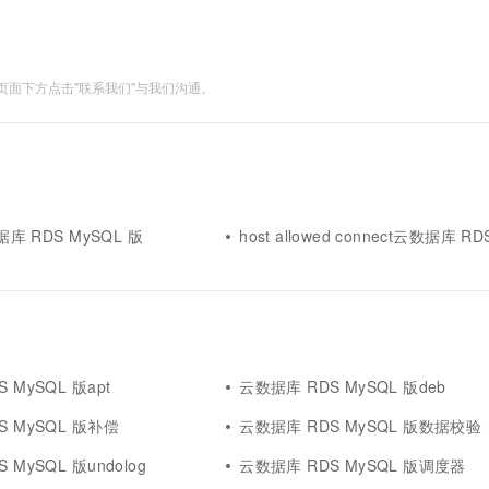
服务生态伙伴
视觉 Coding、空间感知、多模态思考等全面升级
1M上下文，专为长程任务能力而生
云工开物
企业应用
Works
Night Plan 支持 Qwen 3.8-Max
云原生大数据计算服务 MaxCompute
AI 办公
容器服务 Kub
NEW
Red Hat
30+ 款产品免费体验
Data Agent 驱动的一站式 Data+AI 开发治理平台
夜间 5 折，Qwen/Meoo/TokenPlan 客户专享
面向分析的企业级SaaS模式云数据仓库
AI智能应用
提供一站式管
科研合作
ERP
堂（旗舰版）
SUSE
智能客服
面下方点击"联系我们"与我们沟通。
AI 应用构建
大模型原生
CRM
防护产品
2个月
自动承接线索
建站小程序
Qoder
大模型服务平台百炼-应用模版
OA 办公系统
HOT
NEW
面向真实软件
个人版上线、团队版降价；千问3.8-Max首发发尝鲜
丰富多元化的应用模版和解决方案
力提升
财税管理
模板建站
万有无界
大模型服务平台百炼-智能体
400电话
定制建站
的模型效果
灵活可视化地构建企业级 Agent
据库 RDS MySQL 版
host allowed connect云数据库 RDS MySQL 版s
方案
广告营销
模板小程序
秒悟
人工智能平台 PAI
定制小程序
云端极速 AI 
新一代 AI 视频生成模型，深度适配广告营销等场景
AI Native 的算法工程平台，一站式完成建模、训练、推理服务部署
APP 开发
建站系统
 MySQL 版apt
云数据库 RDS MySQL 版deb
S MySQL 版补偿
云数据库 RDS MySQL 版数据校验
AI 应用
10分钟微调：让0.6B模型媲美235B模
多模态数据信
型
依托云原生高可用架构,实现Dify私有化部署
 MySQL 版undolog
云数据库 RDS MySQL 版调度器
用1%尺寸在特定领域达到大模型90%以上效果