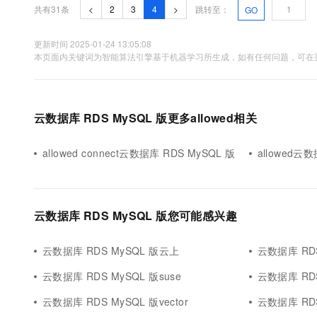
共有31条
<
2
3
4
>
跳转至：
GO
大数据开发治理平台 Data
AI 产品 免费试用
网络
安全
云开发大赛
Tableau 订阅
1亿+ 大模型 tokens 和 
可观测
入门学习赛
更新时间 2025-01-24 13:05:08
中间件
AI空中课堂在线直播课
云防火墙
140+云产品 免费试用
本页面内关键词为智能算法引擎基于机器学习所生成，如有任何问题，可在页
大模型服务
上云与迁云
云原生的云上边界网络安全
产品新客免费试用，最长1
数据库
生态解决方案
千问AI平台-Token Plan
企业出海
大模型ACA认证体验
大数据计算
助力企业全员 AI 认知与能
云数据库 RDS MySQL 版更多allowed相关
行业生态解决方案
政企业务
媒体服务
千问AI平台-模型体验
开发者生态解决方案
在线体验全尺寸、多种模态
allowed connect云数据库 RDS MySQL 版
allowed云数
企业服务与云通信
AI 开发和 AI 应用解决
Happy 系列大模型
域名与网站
云数据库 RDS MySQL 版您可能感兴趣
终端用户计算
Serverless
大模型解决方案
云数据库 RDS MySQL 版云上
云数据库 RDS
开发工具
云数据库 RDS MySQL 版suse
云数据库 RD
快速部署 Dify，高效搭建 
云数据库 RDS MySQL 版vector
云数据库 RDS
迁移与运维管理