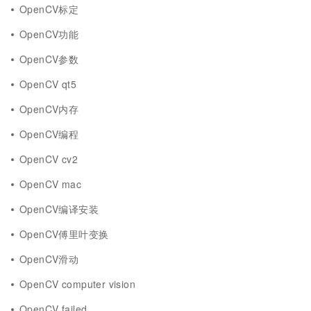
OpenCV标定
OpenCV功能
OpenCV参数
OpenCV qt5
OpenCV内存
OpenCV编程
OpenCV cv2
OpenCV mac
OpenCV编译安装
OpenCV傅里叶变换
OpenCV滑动
OpenCV computer vision
OpenCV failed