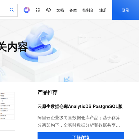
文档
备案
控制台
注册
登录
验
作计划
器
AI 活动
专业服务
服务伙伴合作计划
开发者社区
加入我们
产品动态
服务平台百炼
阿里云 OPC 创新助力计划
相关内容
一站式生成采购清单，支持单品或批量购买
io：打造专属 AI 语音助手
S产品伙伴计划（繁花）
峰会
CS
造的大模型服务与应用开发平台
一句话生成原生可编辑精美 PPT 文稿
AI 生产力先锋
Al MaaS 服务伙伴赋能合作
域名
博文
Careers
至高可申请百万元
Qwen3.8-Max 模型上线
开启高性价比 AI 编程新体验
弹性可伸缩的云计算服务
Qwen-Audio-3.0-Realtime 端到端实时语音角色扮演
输入一句话想法, 轻松生成专业的 PPT
先锋实践拓展 AI 生产力的边界
Token 补贴，五大权
计划
海大会
伙伴信用分合作计划
商标
问答
社会招聘
益加速 OPC 成功
eek-V4-Pro
SS
一键部署幻兽帕鲁游戏服务器
飞天发布时刻
HOT
Open Search 向量检索版支
划
备案
电子书
校园招聘
pSeek-V4-Pro
视频创作，一键激活电商全链路生产力
稳定、安全、高性价比、高性能的云存储服务
一键购买专属联机服务器，轻松开启游戏
所见，即是所愿
持视频检索 Pipeline 功能
更多支持
划
公司注册
镜像站
视频生成
语音识别与合成
专属 QwenPaw
漫剧工坊：一站式动画创作平台
AI 实训营
HOT
应用身份服务 (IDaaS)
合作伙伴培训与认证
产品推荐
划
上云迁移
站生成，高效打造优质广告素材
全接入的云上超级电脑
从聊天伙伴进化为能主动干活的本地数字员工
快速生产连贯的高质量长漫剧
从基础到进阶，Agent 创客手把手教你
OpenClaw 管理能力上线
e-1.1-T2V
Qwen3-TTS-Flash
lScope
我要反馈
查询合作伙伴
畅细腻的高质量视频
离线语音合成大模型，多语言方言自适应，低延迟高稳定
n Alibaba Cloud ISV 合作
代维服务
建企业门户网站
10 分钟搭建微信、支付宝小程序
云原生数据仓库AnalyticDB PostgreSQL版
MaxCompute MaxFrame 提
创新加速
ope
登录合作伙伴管理后台
我要建议
站，无忧落地极速上线
以可视化方式快速构建移动和 PC 门户网站
国内短信简单易用，安全可靠，秒级触达，全球覆盖200+国家和地区。
高效部署网站，快速应用到小程序
供自动弹性内存功能
e-1.1-I2V
Cosyvoice-V3-Flash
阿里云企业级向量数据仓库产品；基于存算
安全
畅自然，细节丰富
高表现力语音合成大模型，语音克隆听感自然
我要投诉
PolarDB
分离架构下，全实时数据分析和数据共享等
上云场景组合购
Milvus 弹性伸缩功能新增节
伴
漫剧创作，剧本、分镜、视频高效生成
100%兼容MySQL、PostgreSQL，兼容Oracle，支持集中和分布式
覆盖90%+业务场景，专享组合折扣价
点支持范围
国内领先的产品能力; 自研高性能的向量检索
2V
VPN
Fun-ASR
了解详情