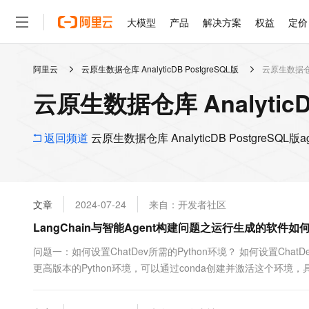
大模型
产品
解决方案
权益
定价
阿里云
云原生数据仓库 AnalyticDB PostgreSQL版
云原生数据仓库 A
大模型
产品
解决方案
权益
定价
云市场
伙伴
服务
了解阿里云
精选产品
精选解决方案
普惠上云
产品定价
精选商城
成为销售伙伴
售前咨询
为什么选择阿里云
千问AI平台
云原生数据仓库 AnalyticD
了解云产品的定价详情
大模型服务平台百炼
千问办公，解锁你的工作
普惠上云 官方力荐
分销伙伴
在线服务
网站建设
什么是云计算
大
大模型服务与应用平台
企业级Agent产品，直接
云服务器38元/年起，超
咨询伙伴
多端小程序
技术领先
返回频道
云原生数据仓库 AnalyticDB PostgreSQL版ag
云上成本管理
售后服务
轻量应用服务器
Agency Agents：拥
官方推荐返现计划
大模型
精选产品
精选解决方案
Salesforce 国际版订阅
稳定可靠
管理和优化成本
推荐新用户得奖励，单订单
销售伙伴合作计划
自助服务
友盟天域
安全合规
人工智能与机器学习
AI
文本生成
云数据库 RDS
HappyHorse 打造一
云工开物
无影生态合作计划
在线服务
文章
2024-07-24
来自：开发者社区
观测云
分析师报告
高校专属算力普惠，学生认
计算
互联网应用开发
Qwen3.8-Max
HOT
Salesforce On Alibaba C
工单服务
LangChain与智能Agent构建问题之运行生成的软件如
智能体时代全能旗舰模型
Tuya 物联网平台阿里云
研究报告与白皮书
人工智能平台 PAI
快速拥有专属 OpenClaw
大模
Consulting Partner 合
大数据
容器
免费试用
短信专区
一站式AI开发、训练和推
问题一：如何设置ChatDev所需的Python环境？ 如何设置ChatD
蓝凌 OA
Qwen3.7-Plus
AI 大模型销售与服务生
现代化应用
更高版本的Python环境，可以通过conda创建并激活这个环境，具体命令是co
存储
天池大赛
能看、能想、能动手的多模
云解析DNS
解决方案免费试用 新老
电子合同
python=3.9 -y来创建环境，然后通过conda activate ...
最高领取价值200元试用
安全
网络与CDN
AI 算法大赛
Qwen3-VL-Plus
畅捷通