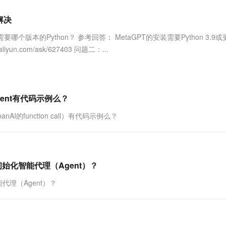
服务生态伙伴
视觉 Coding、空间感知、多模态思考等全面升级
1M上下文，专为长程任务能力而生
云工开物
企业应用
Works
Night Plan 支持 Qwen 3.8-Max
云原生大数据计算服务 MaxCompute
AI 办公
容器服务 Kub
NEW
Red Hat
解决
30+ 款产品免费体验
Data Agent 驱动的一站式 Data+AI 开发治理平台
夜间 5 折，Qwen/Meoo/TokenPlan 客户专享
面向分析的企业级SaaS模式云数据仓库
AI智能应用
提供一站式管
科研合作
ERP
堂（旗舰版）
SUSE
要哪个版本的Python？ 参考回答： MetaGPT的安装需要Python 3.9
智能客服
AI 应用构建
大模型原生
CRM
un.com/ask/627403 问题二：...
防护产品
2个月
自动承接线索
建站小程序
Qoder
大模型服务平台百炼-应用模版
OA 办公系统
HOT
NEW
面向真实软件
个人版上线、团队版降价；千问3.8-Max首发发尝鲜
丰富多元化的应用模版和解决方案
力提升
财税管理
模板建站
万有无界
大模型服务平台百炼-智能体
的agent有代码示例么？
400电话
定制建站
的模型效果
灵活可视化地构建企业级 Agent
panAI的function call）有代码示例么？
方案
广告营销
模板小程序
秒悟
人工智能平台 PAI
定制小程序
云端极速 AI 
新一代 AI 视频生成模型，深度适配广告营销等场景
AI Native 的算法工程平台，一站式完成建模、训练、推理服务部署
APP 开发
初始化智能代理（Agent）？
建站系统
代理（Agent）？
AI 应用
10分钟微调：让0.6B模型媲美235B模
多模态数据信
型
依托云原生高可用架构,实现Dify私有化部署
用1%尺寸在特定领域达到大模型90%以上效果