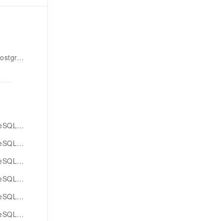
eSQL版
L版智能体
debug
版应用程序
QL版pg
L版dms
QL版引擎