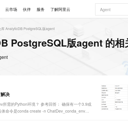
云市场
伙伴
服务
了解阿里云
nalyticDB PostgreSQL版agent
AI 特惠
数据与 API
成为产品伙伴
企业增值服务
最佳实践
价格计算器
AI 场景体
基础软件
产品伙伴合
阿里云认证
市场活动
配置报价
大模型
B PostgreSQL版agent 的
自助选配和估算价格
新方式
睿译宝，AI翻译排版一步到位
智启 AI 普惠权益
产品生态集成认证中心
企业支持计划
云上春晚
域名与网站
千问官方 MaaS 平台，为开发者和 Agent 而生，新用户赠送 1 亿 + tokens 额度
Qwen Aud
AI Coding
阿里云Maa
2026 阿里云
云服务器 E
为企业打
数据集
Windows
大模型认证
模型
NEW
NEW
交付可用成果
值低价云产品抢先购
上传文档即自动完成翻译和格式还原
至高享 1亿+免费 tokens，加速 Al 应用落地
提供智能易用的域名与建站服务
智能编程，一键
安全可靠、
产品生态伙伴
专家技术服务
云上奥运之旅
弹性计算合作
阿里云中企出
手机三要素
宝塔 Linux
全部认证
ent
价格优势
有专属领域专家
GLM-5.2：长任务时代开源旗舰模型
阿里云 OPC 创新助力计划
千问大模型
即刻拥有 DeepS
AI 电商营销
对象存储 O
大模型
产品生态伙伴工作台
企业增值服务台
云栖战略参考
云存储合作计
云栖大会
身份实名认证
CentOS
训练营
推动算力普惠，释放技术红利
最高返9万
多领域专家智能体,一键组建 AI 虚拟交付团队
快速构建应用程序和网站，即刻迈出上云第一步
至高百万元 Token 补贴，加速一人公司成长
多元化、高性能、安全可靠的大模型服务
真正可用的 1M 上下文,一次完成代码全链路开发
轻松解锁专属 Dee
从图文生成到
云上的中国
数据库合作计
活动全景
短信
Docker
图片和
站式影视创作平台
Hermes Agent，打造自进化智能体
Token Plan 模型订阅计划
数字证书管理服务（原SSL证书）
5 分钟轻松部署
AI 广告创作
无影云电脑
企业成长
NEW
信息公告
看见新力量
云网络合作计
OCR 文字识别
JAVA
证享300元代金券
可视化编排打通从文字构思到成片全链路闭环
全托管，含MySQL、PostgreSQL、SQL Server、MariaDB多引擎
自主进化，持久记忆，越用越聪明
Qwen3.8-Max 首发尝鲜，限时加量 10 倍，夜间低至2折
实现全站HTTPS，呈现可信的WEB访问
图文、视频一
随时随地安
Kimi-K3
HappyHors
NEW
魔搭 Mode
loud
服务实践
官网公告
何解决
Kimi 最新旗舰模型，长程编程与推理利器
让文字生成流
金融模力时刻
Salesforce O
版
发票查验
全能环境
Claude Code + GStack 打造工程团队
千问办公，限时限量积分加倍
Qoder
低代码高效构
AI 建站
短信服务
型
NEW
作计划
计划
创新中心
魔搭 ModelSc
健康状态
理服务
让AI从“聊天伙伴”进化为能干活的“数字员工”
安装技能 GStack，拥有专属 AI 工程团队
你的AI工作搭子，覆盖日常办公高频场景
面向真实软件的智能体编程平台
0 代码专业建
ev所需的Python环境？ 参考回答： 确保有一个3.9或
客户案例
天气预报查询
操作系统
Deepseek-v4-pro
HappyHors
态合作计划
nda create -n ChatDev_conda_env
态智能体模型
旗舰 MoE 大模型，百万上下文与顶尖推理能力
图生视频，流
同享
万小智 AI 建站低至 15元/月
Qoder CN
AI 短剧/漫剧
云原生数据库 
快递物流查询
WordPress
成为服务伙
高校合作
点，立即开启云上创新
覆盖公网/内网、递归/权威、移动APP等全场景解析服务
送.CN域名，送备案服务码
基于千问大模型等，支持代码智能生成、研发智能问答
AI助力短剧
GLM-5.2
Wan2.7-T
Ubuntu