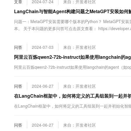
文章
2024-07-24
来自：开发者社区
大数据开发治理平台 Data
AI 产品 免费试用
网络
安全
云开发大赛
Tableau 订阅
LangChain与智能Agent构建问题之MetaGPT安装如何
1亿+ 大模型 tokens 和 
可观测
入门学习赛
中间件
AI空中课堂在线直播课
问题一：MetaGPT安装需要哪个版本的Python？ MetaGPT安装需
云防火墙
140+云产品 免费试用
大模型服务
本。 关于本问题的更多问答可点击原文查看： https://developer.aliy
上云与迁云
云原生的云上边界网络安全
产品新客免费试用，最长1
数据库
生态解决方案
千问AI平台-Token Plan
企业出海
大模型ACA认证体验
大数据计算
问答
2024-07-03
来自：开发者社区
助力企业全员 AI 认知与能
行业生态解决方案
政企业务
媒体服务
千问AI平台-模型体验
阿里云百炼qwen2-72b-instruct如果使用langchain
开发者生态解决方案
在线体验全尺寸、多种模态
企业服务与云通信
阿里云百炼qwen2-72b-instruct如果使用langchain的agent（如o
AI 开发和 AI 应用解决
Happy 系列大模型
域名与网站
问答
2024-06-27
来自：开发者社区
终端用户计算
在LangChain框架中，如何将定义的工具组装到一起并
Serverless
大模型解决方案
在LangChain框架中，如何将定义的工具组装到一起并初始化智能
开发工具
快速部署 Dify，高效搭建 
问答
2024-06-27
来自：开发者社区
迁移与运维管理