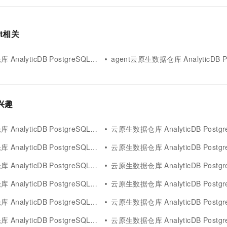
nt相关
lyticDB PostgreSQL版agent构建
agent云原生数据仓库 AnalyticDB Postgr
感兴趣
alyticDB PostgreSQL版get
云原生数据仓库 AnalyticDB PostgreSQ
lyticDB PostgreSQL版bridge
云原生数据仓库 AnalyticDB PostgreSQL版
alyticDB PostgreSQL版文本
云原生数据仓库 AnalyticDB PostgreSQL
alyticDB PostgreSQL版sql
云原生数据仓库 AnalyticDB PostgreS
yticDB PostgreSQL版analyticdb
云原生数据仓库 AnalyticDB PostgreSQ
lyticDB PostgreSQL版error
云原生数据仓库 AnalyticDB PostgreS