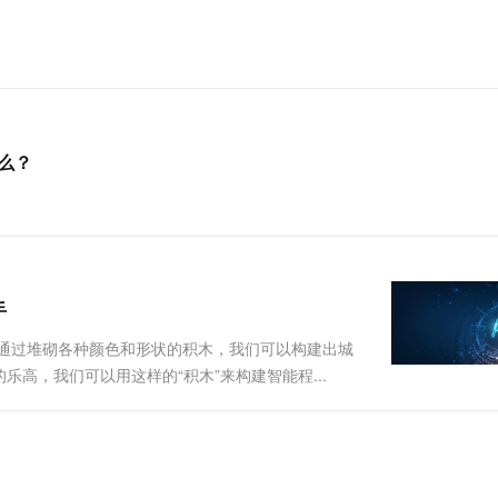
一个 AI 助手
超强辅助，Bol
即刻拥有 DeepSeek-R1 满血版
在企业官网、通讯软件中为客户提供 AI 客服
多种方案随心选，轻松解锁专属 DeepSeek
什么？
手
。通过堆砌各种颜色和形状的积木，我们可以构建出城
高，我们可以用这样的“积木”来构建智能程...