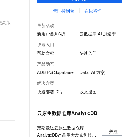
引擎，助力企业打造丰富 AIGC 应用场景。
文戏情感细腻自然，动作戏激烈拳拳到肉，实现更强表演能力
支持中英文自由切换，具备更强的噪声鲁棒性
ernetes 版 ACK
云聚AI 严选权益
AI 原生数据库服务发布
SSL 证书
管理控制台
在线咨询
，一键激活高效办公新体验
理容器应用的 K8s 服务
精选AI产品，从模型到应用全链提效
Agent 数据网关
堡垒机
或更高版
AI 用量加速计划
云原生数据库 PolarDB
最新活动
应用
防火墙
、识别商机，让客服更高效、服务更出色。
新老同享，达量后返
Agentic Database 发布
新用户首月6折
云数据库 AI 加速季
千问办公
主机安全
NEW
快速入门
的智能体编程平台
一站式AI生产力平台
帮助文档
快速入门
AI 应用及服务市场
伶鹊
产品动态
企业级人与Agent协作平台，接入和调度多个数字员工
智能客服平台，对话机器人、对话分析、智能外呼
AI 应用
ADB PG Supabase
Data+AI 方案
大模型服务平台百炼 - 全妙
大模型
解决方案
应用创作平台
多模态内容创作工具，已接入 DeepSeek
快速部署 Dify
以文搜图
自然语言处理
数据标注
云原生数据仓库AnalyticDB
机器学习
息提取
与 AI 智能体进行实时音视频通话
定期发送云原生数据仓库
从文本、图片、视频中提取结构化的属性信息
构建支持视频理解的 AI 音视频实时通话应用
+关注
AnalyticDB产品重大发布和技术