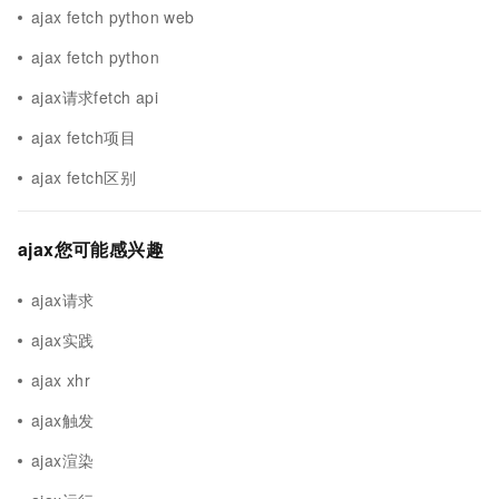
ajax fetch python web
ajax fetch python
ajax请求fetch api
ajax fetch项目
ajax fetch区别
ajax您可能感兴趣
ajax请求
ajax实践
ajax xhr
ajax触发
ajax渲染