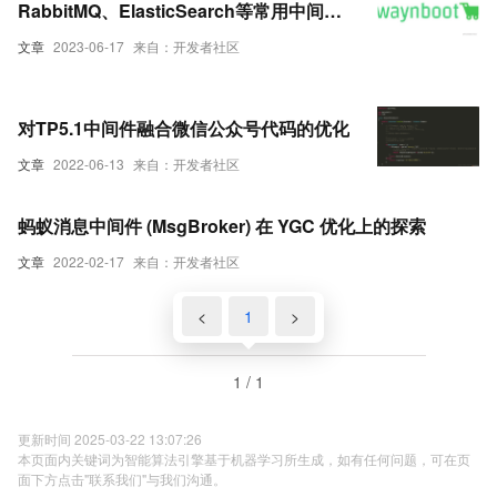
RabbitMQ、ElasticSearch等常用中间
件， 根据生产环境开发经验而来不断完
文章
2023-06-17
来自：开发者社区
善、优化、改进中
对TP5.1中间件融合微信公众号代码的优化
文章
2022-06-13
来自：开发者社区
蚂蚁消息中间件 (MsgBroker) 在 YGC 优化上的探索
文章
2022-02-17
来自：开发者社区
<
1
>
1 / 1
更新时间 2025-03-22 13:07:26
本页面内关键词为智能算法引擎基于机器学习所生成，如有任何问题，可在页
面下方点击"联系我们"与我们沟通。