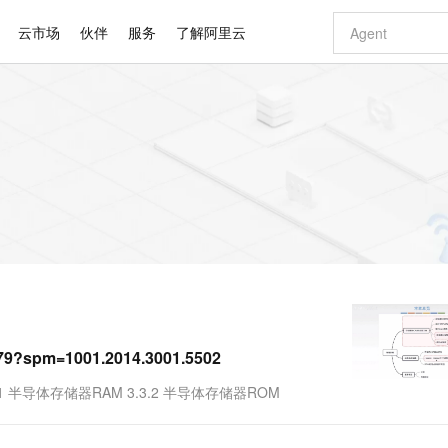
云市场
伙伴
服务
了解阿里云
AI 特惠
数据与 API
成为产品伙伴
企业增值服务
最佳实践
价格计算器
AI 场景体
基础软件
产品伙伴合
阿里云认证
市场活动
配置报价
大模型
自助选配和估算价格
步到位
智启 AI 普惠权益
产品生态集成认证中心
企业支持计划
云上春晚
域名与网站
Qwen Audio：打造专属 AI 语音助手
千问官方 MaaS 平台，为开发者和 Agent 而生，新用户赠送 1 亿 + tokens 额度
一句话生成原生
AI Coding
阿里云Maa
2026 阿里云
云服务器 E
为企业打
数据集
Windows
大模型认证
模型
NEW
NEW
格式还原
值低价云产品抢先购
至高享 1亿+免费 tokens，加速 Al 应用落地
提供智能易用的域名与建站服务
Qwen-Audio-3.0-Realtime 端到端实时语音角色扮演
输入一句话想法,
智能编程，一键
安全可靠、
产品生态伙伴
专家技术服务
云上奥运之旅
弹性计算合作
阿里云中企出
手机三要素
宝塔 Linux
全部认证
价格优势
开源旗舰模型
即刻拥有 DeepSeek-V4-Pro
阿里云 OPC 创新助力计划
千问大模型
一键部署幻兽
AI 电商营销
对象存储 O
大模型
产品生态伙伴工作台
企业增值服务台
云栖战略参考
云存储合作计
云栖大会
身份实名认证
CentOS
训练营
推动算力普惠，释放技术红利
最高返9万
真正可用的 1M 上下文,一次完成代码全链路开发
快速构建应用程序和网站，即刻迈出上云第一步
轻松解锁专属 DeepSeek-V4-Pro
至高百万元 Token 补贴，加速一人公司成长
多元化、高性能、安全可靠的大模型服务
一键购买专属
从图文生成到
云上的中国
数据库合作计
活动全景
短信
Docker
图片和
自进化智能体
5 分钟轻松部署专属 QwenPaw
Token Plan 模型订阅计划
数字证书管理服务（原SSL证书）
高效搭建 AI
AI 广告创作
无影云电脑
企业成长
NEW
HOT
信息公告
看见新力量
云网络合作计
OCR 文字识别
JAVA
越聪明
证享300元代金券
全托管，含MySQL、PostgreSQL、SQL Server、MariaDB多引擎
Qwen3.8-Max 首发尝鲜，限时加量 10 倍，夜间低至2折
实现全站 HTTPS，呈现可信的 Web 访问
从聊天伙伴进化为能主动干活的本地数字员工
图文、视频一
随时随地安
Kimi-K3
HappyHors
NEW
魔搭 Mode
loud
服务实践
官网公告
Kimi 最新旗舰模型，长程编程与推理利器
让文字生成流
金融模力时刻
Salesforce O
版
发票查验
全能环境
Claude Code + GStack 打造工程团队
千问办公，限时限量积分加倍
Qoder
低代码高效构
AI 建站
短信服务
型
NEW
作计划
计划
06379?spm=1001.2014.3001.5502
创新中心
魔搭 ModelSc
健康状态
理服务
让AI从“聊天伙伴”进化为能干活的“数字员工”
安装技能 GStack，拥有专属 AI 工程团队
你的AI工作搭子，覆盖日常办公高频场景
面向真实软件的智能体编程平台
0 代码专业建
客户案例
天气预报查询
操作系统
Deepseek-v4-pro
HappyHors
态合作计划
.1 半导体存储器RAM 3.3.2 半导体存储器ROM
态智能体模型
旗舰 MoE 大模型，百万上下文与顶尖推理能力
图生视频，流
同享
万小智 AI 建站低至 15元/月
Qoder CN
AI 短剧/漫剧
云原生数据库 
快递物流查询
WordPress
成为服务伙
高校合作
点，立即开启云上创新
覆盖公网/内网、递归/权威、移动APP等全场景解析服务
送.CN域名，送备案服务码
基于千问大模型等，支持代码智能生成、研发智能问答
AI助力短剧
GLM-5.2
Wan2.7-T
Ubuntu