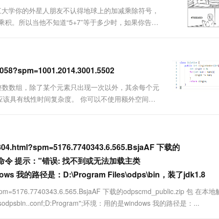
 浙江大学你的外星人朋友不认得地球上的加减乘除符号，
 的连乘积。所以当他不知道“5+7”等于多少时，如果你告诉
请你写程序模仿外星人的行为。输入格式：输入在一行中给
3061058?spm=1001.2014.3001.5502
个非空整数数组，除了某个元素只出现一次以外，其余每个元
应该具有线性时间复杂度。 你可以不使用额外空间来
,1,2]输出: 41.2、思路思路一：此题我们可以根据异或的特性来
7804.html?spm=5176.7740343.6.565.BsjaAF 下载的
scmd命令 提示："错误: 找不到或无法加载主类
indows 我的路径是：D:\Program Files\odps\bin，装了jdk1.8
ml?spm=5176.7740343.6.565.BsjaAF 下载的odpscmd_public.zip 包 在本
bin..conf;D:Program";环境：用的是windows 我的路径是：...