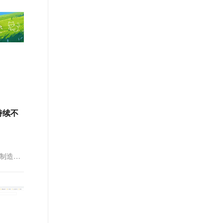
文戏情感细腻自然，动作戏激烈拳拳到肉，实现更强表演能力
支持中英文自由切换，具备更强的噪声鲁棒性
ernetes 版 ACK
云聚AI 严选权益
云安全中心 AI BAS 智能自动
SSL 证书
，一键激活高效办公新体验
理容器应用的 K8s 服务
精选AI产品，从模型到应用全链提效
化模拟渗透攻击产品发布
堡垒机
AI 用量加速计划
DataWorks ChatBI 会话支持
应用
防火墙
、识别商机，让客服更高效、服务更出色。
新老同享，达量后返
上传临时文件分析
千问办公
主机安全
NEW
的智能体编程平台
一站式AI生产力平台
AI 应用及服务市场
伶鹊
企业级人与Agent协作平台，接入和调度多个数字员工
智能客服平台，对话机器人、对话分析、智能外呼
对持续不
AI 应用
大模型服务平台百炼 - 全妙
大模型
应用创作平台
多模态内容创作工具，已接入 DeepSeek
自然语言处理
场制造商
数据标注
机器学习
息提取
与 AI 智能体进行实时音视频通话
从文本、图片、视频中提取结构化的属性信息
构建支持视频理解的 AI 音视频实时通话应用