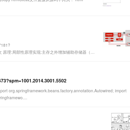
一个 AI 助手
超强辅助，Bol
即刻拥有 DeepSeek-R1 满血版
在企业官网、通讯软件中为客户提供 AI 客服
多种方案随心选，轻松解锁专属 DeepSeek
7181?
0gy主存-辅存层次 原理:局部性原理实现:主存之外增加辅助存储器（磁
，但是只有8G主存，根据局部性原理，把游戏当前...
563673?spm=1001.2014.3001.5502
mport org.springframework.beans.factory.annotation.Autowired; import
ingframewo....