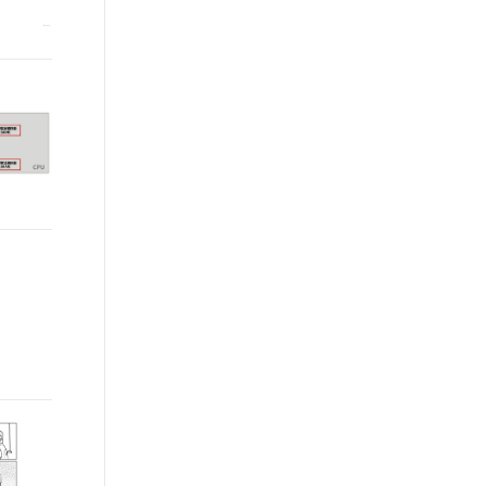
t.diy 一步搞定创意建站
构建大模型应用的安全防护体系
通过自然语言交互简化开发流程,全栈开发支持
通过阿里云安全产品对 AI 应用进行安全防护