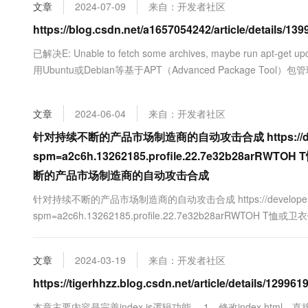
文章
2024-07-09
来自：开发者社区
大数据开发治理平台 Data
AI 产品 免费试用
网络
安全
云开发大赛
Tableau 订阅
1亿+ 大模型 tokens 和 
https://blog.csdn.net/a1657054242/article/details/
可观测
入门学习赛
中间件
AI空中课堂在线直播课
已解决E: Unable to fetch some archives, maybe run apt-get 
云防火墙
140+云产品 免费试用
大模型服务
上云与迁云
用Ubuntu或Debian等基于APT（Advanced Package Too
云原生的云上边界网络安全
产品新客免费试用，最长1
数据库
生态解决方案
来安装、更新和管理软件包。然而，有...
千问AI平台-Token Plan
企业出海
大模型ACA认证体验
大数据计算
助力企业全员 AI 认知与能
文章
2024-06-04
来自：开发者社区
行业生态解决方案
政企业务
媒体服务
千问AI平台-模型体验
针对持续不断的产品市场制造商的自动攻击合成 https://developer
开发者生态解决方案
在线体验全尺寸、多种模态
spm=a2c6h.13262185.profile.22.7e32b
企业服务与云通信
AI 开发和 AI 应用解决
断的产品市场制造商的自动攻击合成
Happy 系列大模型
域名与网站
针对持续不断的产品市场制造商的自动攻击合成 https://developer.aliyu
终端用户计算
spm=a2c6h.13262185.profile.22.7e32b28a
的自动攻击合成
Serverless
大模型解决方案
文章
2024-03-19
来自：开发者社区
开发工具
快速部署 Dify，高效搭建 
https://tigerhhzz.blog.csdn.net/article/details/129
迁移与运维管理
本章主要内容是完善index.js逻辑功能。 1，修改index.html，直接