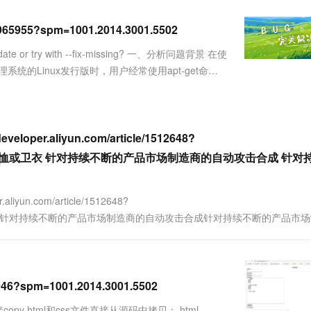
服务生态伙伴
视觉 Coding、空间感知、多模态思考等全面升级
1M上下文，专为长程任务能力而生
云工开物
企业应用
Works
Night Plan 支持 Qwen 3.8-Max
云原生大数据计算服务 MaxCompute
AI 办公
容器服务 Kub
NEW
Red Hat
30+ 款产品免费体验
Data Agent 驱动的一站式 Data+AI 开发治理平台
夜间 5 折，Qwen/Meoo/TokenPlan 客户专享
面向分析的企业级SaaS模式云数据仓库
AI智能应用
提供一站式管
139965955?spm=1001.2014.3001.5502
科研合作
ERP
堂（旗舰版）
SUSE
update or try with --fix-missing? 一、分析问题背景 在使
智能客服
AI 应用构建
大模型原生
CRM
l）包管理系统的Linux发行版时，用户经常使用apt-get命令
防护产品
2个月
自动承接线索
建站小程序
Qoder
大模型服务平台百炼-应用模版
OA 办公系统
HOT
NEW
面向真实软件
个人版上线、团队版降价；千问3.8-Max首发发尝鲜
丰富多元化的应用模版和解决方案
力提升
财税管理
模板建站
万有无界
大模型服务平台百炼-智能体
.aliyun.com/article/1512648?
400电话
定制建站
的模型效果
灵活可视化地构建企业级 Agent
28arRWTOH T恤或卫衣 针对持续不断的产品市场制造商的自动攻击合成 针
方案
广告营销
模板小程序
秒悟
人工智能平台 PAI
定制小程序
云端极速 AI 
新一代 AI 视频生成模型，深度适配广告营销等场景
AI Native 的算法工程平台，一站式完成建模、训练、推理服务部署
n.com/article/1512648?
APP 开发
rRWTOH T恤或卫衣针对持续不断的产品市场制造商的自动攻击合成针对持续不断的产品市
建站系统
AI 应用
10分钟微调：让0.6B模型媲美235B模
多模态数据信
961946?spm=1001.2014.3001.5502
型
依托云原生高可用架构,实现Dify私有化部署
用1%尺寸在特定领域达到大模型90%以上效果
copy html和css文件直接从源码中拷贝： html