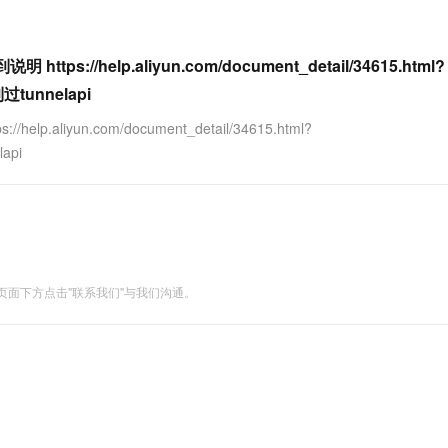
ttps://help.aliyun.com/document_detail/34615.html?
过tunnelapi
elp.aliyun.com/document_detail/34615.html?
api
面下方点击"联系我们"与我们沟通。