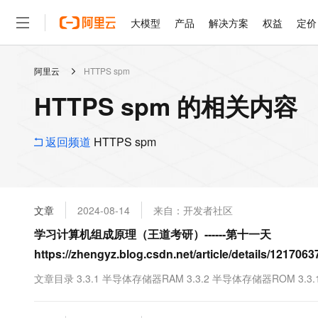
大模型
产品
解决方案
权益
定价
阿里云
HTTPS spm
大模型
产品
解决方案
权益
定价
云市场
伙伴
服务
了解阿里云
精选产品
精选解决方案
普惠上云
产品定价
精选商城
成为销售伙伴
售前咨询
为什么选择阿里云
千问AI平台
HTTPS spm 的相关内容
了解云产品的定价详情
大模型服务平台百炼
睿译宝，AI翻译排版一
普惠上云 官方力荐
分销伙伴
在线服务
网站建设
什么是云计算
大
大模型服务与应用平台
上传文档即自动完成翻译和
云服务器38元/年起，超
咨询伙伴
多端小程序
技术领先
返回频道
HTTPS spm
云上成本管理
售后服务
轻量应用服务器
GLM-5.2：长任务时代
官方推荐返现计划
大模型
精选产品
精选解决方案
Salesforce 国际版订阅
稳定可靠
管理和优化成本
推荐新用户得奖励，单订单
销售伙伴合作计划
自助服务
友盟天域
安全合规
人工智能与机器学习
AI
文本生成
云数据库 RDS
Hermes Agent，打造
云工开物
无影生态合作计划
在线服务
文章
2024-08-14
来自：开发者社区
观测云
分析师报告
自主进化，持久记忆，越用
高校专属算力普惠，学生认
计算
互联网应用开发
Qwen3.8-Max
HOT
Salesforce On Alibaba C
工单服务
学习计算机组成原理（王道考研）------第十一天
智能体时代全能旗舰模型
Tuya 物联网平台阿里云
研究报告与白皮书
人工智能平台 PAI
快速拥有专属 OpenClaw
大模
Consulting Partner 合
大数据
容器
https://zhengyz.blog.csdn.net/article/details/1217
免费试用
短信专区
一站式AI开发、训练和推
蓝凌 OA
Qwen3.7-Plus
AI 大模型销售与服务生
现代化应用
存储
天池大赛
文章目录 3.3.1 半导体存储器RAM 3.3.2 半导体存储器ROM 3.3
能看、能想、能动手的多模
云解析DNS
解决方案免费试用 新老
电子合同
最高领取价值200元试用
安全
网络与CDN
AI 算法大赛
Qwen3-VL-Plus
畅捷通