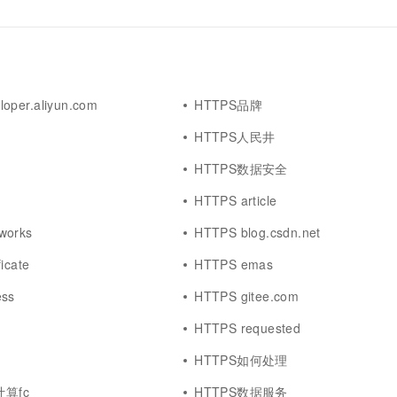
oper.aliyun.com
HTTPS品牌
HTTPS人民井
HTTPS数据安全
HTTPS article
works
HTTPS blog.csdn.net
icate
HTTPS emas
ess
HTTPS gitee.com
HTTPS requested
HTTPS如何处理
计算fc
HTTPS数据服务