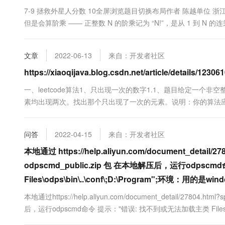
7-9 拯救外星人分数 10全屏浏览题目切换布局作者 陈越单位
但是会算阶乘 —— 正整数 N 的阶乘记为 “N!”，是从 1 到 N
他等于“12!”，他就写出了“479001600”这个答案。本题就
出两个正整数 A 和 B。输出格式：在....
文章
2022-06-13
来自：开发者社区
https://xiaoqijava.blog.csdn.net/article/details/12
一、leetcode算法1、只出现一次的数字1.1、题目给定一
素均出现两次。找出那个只出现了一次的元素。说明：你的算法
实现吗？示例 1:输入: [2,2,1]输出: 1示例 2:输入: [4,1,2
结合数据的特点来进行计算，这样....
问答
2022-04-15
来自：开发者社区
本地通过 https://help.aliyun.com/document_detail/2
odpscmd_public.zip 包 在本地解压后，运行odp
Files\odps\bin\..\conf\;D:\Program";环境：用的是w
本地通过https://help.aliyun.com/document_detail/27804.ht
后，运行odpscmd命令 提示："错误: 找不到或无法加载主类 Filesodps