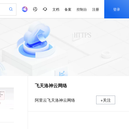
文档
备案
控制台
注册
登录
验
作计划
器
AI 活动
专业服务
服务伙伴合作计划
开发者社区
加入我们
产品动态
服务平台百炼
阿里云 OPC 创新助力计划
一站式生成采购清单，支持单品或批量购买
可编辑精美 PPT 文稿
S产品伙伴计划（繁花）
峰会
CS
造的大模型服务与应用开发平台
Agency Agents：拥有专属领域专家
AI 生产力先锋
Al MaaS 服务伙伴赋能合作
域名
博文
Careers
PolarDB Agentic Database
至高可申请百万元
 轻松生成专业的 PPT
开启高性价比 AI 编程新体验
弹性可伸缩的云计算服务
先锋实践拓展 AI 生产力的边界
发布
多领域专家智能体,一键组建 AI 虚拟交付团队
Token 补贴，五大权
计划
海大会
伙伴信用分合作计划
商标
问答
社会招聘
益加速 OPC 成功
帕鲁游戏服务器
SS
HappyHorse 打造一站式影视创作平台
飞天发布时刻
HOT
秒悟 Meoo CLI 支持一键部
划
备案
电子书
校园招聘
联机服务器，轻松开启游戏
视频创作，一键激活电商全链路生产力
稳定、安全、高性价比、高性能的云存储服务
所见，即是所愿
署项目至阿里云账号
可视化编排打通从文字构思到成片全链路闭环
更多支持
划
公司注册
镜像站
视频生成
语音识别与合成
 智能体与工作流应用
漫剧工坊：一站式动画创作平台
AI 实训营
Flink OSS 支持
合作伙伴培训与认证
飞天洛神云网络
划
上云迁移
站生成，高效打造优质广告素材
全接入的云上超级电脑
通过阿里云百炼高效搭建AI应用,助力高效开发
快速生产连贯的高质量长漫剧
从基础到进阶，Agent 创客手把手教你
AssumeRole 角色自定义
e-1.1-T2V
Qwen3-TTS-Flash
lScope
我要反馈
查询合作伙伴
畅细腻的高质量视频
离线语音合成大模型，多语言方言自适应，低延迟高稳定
n Alibaba Cloud ISV 合作
代维服务
建企业门户网站
10 分钟搭建微信、支付宝小程序
百炼 Qwen3.7-Flash 系列模
阿里云飞天洛神云网络
+关注
创新加速
ope
登录合作伙伴管理后台
我要建议
站，无忧落地极速上线
以可视化方式快速构建移动和 PC 门户网站
国内短信简单易用，安全可靠，秒级触达，全球覆盖200+国家和地区。
高效部署网站，快速应用到小程序
型发布
e-1.1-I2V
Cosyvoice-V3-Flash
安全
畅自然，细节丰富
高表现力语音合成大模型，语音克隆听感自然
我要投诉
PolarDB
上云场景组合购
伴
Qoder CN V1.7.0 发布
漫剧创作，剧本、分镜、视频高效生成
100%兼容MySQL、PostgreSQL，兼容Oracle，支持集中和分布式
覆盖90%+业务场景，专享组合折扣价
2V
VPN
Fun-ASR