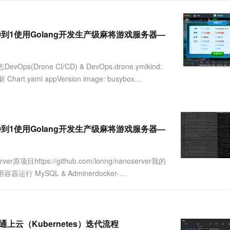
服务生态伙伴
视觉 Coding、空间感知、多模态思考等全面升级
1M上下文，专为长程任务能力而生
云工开物
企业应用
Works
Night Plan 支持 Qwen 3.8-Max
云原生大数据计算服务 MaxCompute
AI 办公
容器服务 Kub
NEW
Red Hat
30+ 款产品免费体验
Data Agent 驱动的一站式 Data+AI 开发治理平台
夜间 5 折，Qwen/Meoo/TokenPlan 客户专享
面向分析的企业级SaaS模式云数据仓库
AI智能应用
提供一站式管
科研合作
ERP
E，从0到1使用Golang开发生产级麻将游戏服务器—
堂（旗舰版）
SUSE
智能客服
AI 应用构建
大模型原生
CRM
防护产品
2个月
自动承接线索
建站小程序
ne CI/CD) & DevOps.drone.ymlkind:
Qoder
大模型服务平台百炼-应用模版
OA 办公系统
HOT
NEW
面向真实软件
更新 Chart.yaml appVersion image: busybox
个人版上线、团队版降价；千问3.8-Max首发发尝鲜
丰富多元化的应用模版和解决方案
力提升
财税管理
模板建站
万有无界
大模型服务平台百炼-智能体
400电话
定制建站
的模型效果
灵活可视化地构建企业级 Agent
方案
广告营销
模板小程序
E，从0到1使用Golang开发生产级麻将游戏服务器—
秒悟
人工智能平台 PAI
定制小程序
云端极速 AI 
新一代 AI 视频生成模型，深度适配广告营销等场景
AI Native 的算法工程平台，一站式完成建模、训练、推理服务部署
APP 开发
r原项目https://github.com/lonng/nanoserver我的
4使用容器运行 MySQL & Adminerdocker-
建站系统
AI 应用
10分钟微调：让0.6B模型媲美235B模
多模态数据信
型
依托云原生高可用架构,实现Dify私有化部署
D 打通上云（Kubernetes）迭代流程
用1%尺寸在特定领域达到大模型90%以上效果