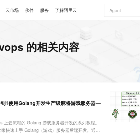
云市场
伙伴
服务
了解阿里云
AI 特惠
数据与 API
成为产品伙伴
企业增值服务
最佳实践
价格计算器
AI 场景体
基础软件
产品伙伴合
阿里云认证
市场活动
配置报价
大模型
evops 的相关内容
自助选配和估算价格
步到位
智启 AI 普惠权益
产品生态集成认证中心
企业支持计划
云上春晚
域名与网站
Qwen Audio：打造专属 AI 语音助手
千问官方 MaaS 平台，为开发者和 Agent 而生，新用户赠送 1 亿 + tokens 额度
一句话生成原生
AI Coding
阿里云Maa
2026 阿里云
云服务器 E
为企业打
数据集
Windows
大模型认证
模型
NEW
NEW
格式还原
值低价云产品抢先购
至高享 1亿+免费 tokens，加速 Al 应用落地
提供智能易用的域名与建站服务
Qwen-Audio-3.0-Realtime 端到端实时语音角色扮演
输入一句话想法,
智能编程，一键
安全可靠、
产品生态伙伴
专家技术服务
云上奥运之旅
弹性计算合作
阿里云中企出
手机三要素
宝塔 Linux
全部认证
价格优势
开源旗舰模型
即刻拥有 DeepSeek-V4-Pro
阿里云 OPC 创新助力计划
千问大模型
一键部署幻兽
AI 电商营销
对象存储 O
大模型
产品生态伙伴工作台
企业增值服务台
云栖战略参考
云存储合作计
云栖大会
身份实名认证
CentOS
训练营
推动算力普惠，释放技术红利
最高返9万
真正可用的 1M 上下文,一次完成代码全链路开发
快速构建应用程序和网站，即刻迈出上云第一步
轻松解锁专属 DeepSeek-V4-Pro
至高百万元 Token 补贴，加速一人公司成长
多元化、高性能、安全可靠的大模型服务
一键购买专属
从图文生成到
云上的中国
数据库合作计
活动全景
短信
Docker
图片和
自进化智能体
5 分钟轻松部署专属 QwenPaw
Token Plan 模型订阅计划
数字证书管理服务（原SSL证书）
高效搭建 AI
AI 广告创作
无影云电脑
企业成长
NEW
HOT
信息公告
看见新力量
云网络合作计
OCR 文字识别
JAVA
越聪明
证享300元代金券
全托管，含MySQL、PostgreSQL、SQL Server、MariaDB多引擎
Qwen3.8-Max 首发尝鲜，限时加量 10 倍，夜间低至2折
实现全站 HTTPS，呈现可信的 Web 访问
从聊天伙伴进化为能主动干活的本地数字员工
图文、视频一
随时随地安
Kimi-K3
HappyHors
NEW
魔搭 Mode
loud
服务实践
官网公告
E，从0到1使用Golang开发生产级麻将游戏服务器—
Kimi 最新旗舰模型，长程编程与推理利器
让文字生成流
金融模力时刻
Salesforce O
版
发票查验
全能环境
Claude Code + GStack 打造工程团队
千问办公，限时限量积分加倍
Qoder
低代码高效构
AI 建站
短信服务
型
NEW
作计划
计划
创新中心
魔搭 ModelSc
健康状态
理服务
让AI从“聊天伙伴”进化为能干活的“数字员工”
安装技能 GStack，拥有专属 AI 工程团队
你的AI工作搭子，覆盖日常办公高频场景
面向真实软件的智能体编程平台
0 代码专业建
客户案例
天气预报查询
操作系统
Deepseek-v4-pro
HappyHors
态合作计划
etes 上云流程的 Golang 游戏服务器开发的系列教程。
态智能体模型
旗舰 MoE 大模型，百万上下文与顶尖推理能力
图生视频，流
同享
万小智 AI 建站低至 15元/月
Qoder CN
AI 短剧/漫剧
云原生数据库 
快递物流查询
WordPress
成为服务伙
高校合作
助大家快速上手 Golang（游戏）服务器后端开发。通过
点，立即开启云上创新
覆盖公网/内网、递归/权威、移动APP等全场景解析服务
送.CN域名，送备案服务码
基于千问大模型等，支持代码智能生成、研发智能问答
AI助力短剧
GLM-5.2
Wan2.7-T
unication(通过通信共享内存)。同时这个项目可....
Ubuntu