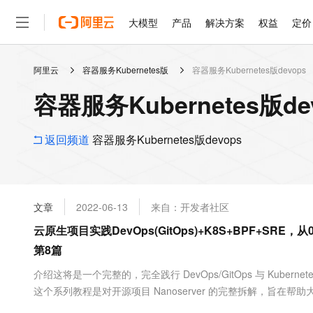
大模型
产品
解决方案
权益
定价
阿里云
容器服务Kubernetes版
容器服务Kubernetes版devops
大模型
产品
解决方案
权益
定价
云市场
伙伴
服务
了解阿里云
精选产品
精选解决方案
普惠上云
产品定价
精选商城
成为销售伙伴
售前咨询
为什么选择阿里云
千问AI平台
容器服务Kubernetes版d
了解云产品的定价详情
大模型服务平台百炼
睿译宝，AI翻译排版一
普惠上云 官方力荐
分销伙伴
在线服务
网站建设
什么是云计算
大
大模型服务与应用平台
上传文档即自动完成翻译和
云服务器38元/年起，超
咨询伙伴
多端小程序
技术领先
返回频道
容器服务Kubernetes版devops
云上成本管理
售后服务
轻量应用服务器
GLM-5.2：长任务时代
官方推荐返现计划
大模型
精选产品
精选解决方案
Salesforce 国际版订阅
稳定可靠
管理和优化成本
推荐新用户得奖励，单订单
销售伙伴合作计划
自助服务
友盟天域
安全合规
人工智能与机器学习
AI
文本生成
云数据库 RDS
Hermes Agent，打造
云工开物
无影生态合作计划
在线服务
文章
2022-06-13
来自：开发者社区
观测云
分析师报告
自主进化，持久记忆，越用
高校专属算力普惠，学生认
计算
互联网应用开发
Qwen3.8-Max
HOT
Salesforce On Alibaba C
工单服务
云原生项目实践DevOps(GitOps)+K8S+BPF+SR
智能体时代全能旗舰模型
Tuya 物联网平台阿里云
研究报告与白皮书
人工智能平台 PAI
快速拥有专属 OpenClaw
大模
Consulting Partner 合
大数据
容器
第8篇
免费试用
短信专区
一站式AI开发、训练和推
蓝凌 OA
Qwen3.7-Plus
AI 大模型销售与服务生
现代化应用
存储
天池大赛
介绍这将是一个完整的，完全践行 DevOps/GitOps 与 Kubern
能看、能想、能动手的多模
云解析DNS
解决方案免费试用 新老
电子合同
这个系列教程是对开源项目 Nanoserver 的完整拆解，旨在帮
最高领取价值200元试用
安全
网络与CDN
AI 算法大赛
Qwen3-VL-Plus
实践去理解 Golang 开发的精髓 —— Share memory by comm
畅捷通