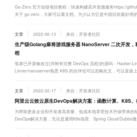
10 分钟在聊天系统中增加
专有云
Go-Zero 官方短链项目教程：快速构建高并发微服务https://github.com/tal
关于 go-zero，大家可以看文档。为少认为它是中国目前最好用的 golang 
tech/go-zero完整的 Go-Zero ShortUrl DevO....
文章
2022-06-13
来自：开发者社区
生产级Golang麻将游戏服务器 NanoServer 二次开发，利用
程
笔者已开源修改过(并附有完整 DevOps 流程)的源码：Hacker-Linner/nano
Linner/nanoserver熟悉 K8S 的伙伴也可以忽略此文，可以
DevOps！可以直接上手此项目的 DevOps！相关 Dockerfile 文件准备Do
文章
2022-02-17
来自：开发者社区
阿里云云效云原生DevOps解决方案：函数计算、K8S
为帮助更多企业和开发者高质量、低成本地享受技术升级带来的
DevOps解决方案，无论是通用K8s场景、Spring Cloud/
DevOps都能从容应对。如上图所示，左上方是“云效看板”，产品
过澄清和规划之后，拆分成“任务”分配到某个团队或某个开发者...