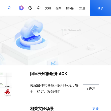
文档
备案
控制台
注册
登录
验
作计划
器
AI 活动
专业服务
服务伙伴合作计划
开发者社区
加入我们
产品动态
服务平台百炼
阿里云 OPC 创新助力计划
一站式生成采购清单，支持单品或批量购买
可编辑精美 PPT 文稿
S产品伙伴计划（繁花）
峰会
CS
造的大模型服务与应用开发平台
Agency Agents：拥有专属领域专家
AI 生产力先锋
Al MaaS 服务伙伴赋能合作
域名
博文
Careers
PolarDB Agentic Database
至高可申请百万元
 轻松生成专业的 PPT
开启高性价比 AI 编程新体验
弹性可伸缩的云计算服务
先锋实践拓展 AI 生产力的边界
发布
多领域专家智能体,一键组建 AI 虚拟交付团队
Token 补贴，五大权
计划
海大会
伙伴信用分合作计划
商标
问答
社会招聘
益加速 OPC 成功
帕鲁游戏服务器
SS
HappyHorse 打造一站式影视创作平台
飞天发布时刻
HOT
秒悟 Meoo CLI 支持一键部
划
备案
电子书
校园招聘
联机服务器，轻松开启游戏
视频创作，一键激活电商全链路生产力
稳定、安全、高性价比、高性能的云存储服务
所见，即是所愿
署项目至阿里云账号
可视化编排打通从文字构思到成片全链路闭环
更多支持
划
公司注册
镜像站
视频生成
语音识别与合成
 智能体与工作流应用
漫剧工坊：一站式动画创作平台
AI 实训营
Flink OSS 支持
合作伙伴培训与认证
阿里云容器服务 ACK
划
上云迁移
站生成，高效打造优质广告素材
全接入的云上超级电脑
通过阿里云百炼高效搭建AI应用,助力高效开发
快速生产连贯的高质量长漫剧
从基础到进阶，Agent 创客手把手教你
AssumeRole 角色自定义
e-1.1-T2V
Qwen3-TTS-Flash
lScope
我要反馈
查询合作伙伴
畅细腻的高质量视频
离线语音合成大模型，多语言方言自适应，低延迟高稳定
n Alibaba Cloud ISV 合作
代维服务
建企业门户网站
10 分钟搭建微信、支付宝小程序
百炼 Qwen3.7-Flash 系列模
云端最佳容器应用运行环境，安
+关注
创新加速
ope
登录合作伙伴管理后台
我要建议
站，无忧落地极速上线
以可视化方式快速构建移动和 PC 门户网站
国内短信简单易用，安全可靠，秒级触达，全球覆盖200+国家和地区。
高效部署网站，快速应用到小程序
型发布
全、稳定、极致弹性
e-1.1-I2V
Cosyvoice-V3-Flash
安全
畅自然，细节丰富
高表现力语音合成大模型，语音克隆听感自然
我要投诉
PolarDB
上云场景组合购
伴
Qoder CN V1.7.0 发布
漫剧创作，剧本、分镜、视频高效生成
100%兼容MySQL、PostgreSQL，兼容Oracle，支持集中和分布式
覆盖90%+业务场景，专享组合折扣价
2V
VPN
Fun-ASR
相关实验场景
更多