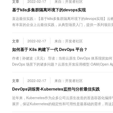
文章
2022-02-17
来自：开发者社区
基于k8s多集群隔离环境下的devops实现
直达最佳实践：【基于k8s多集群隔离环境下的devops实现】
有丰富的企业上云最佳实践，从典型场景入门，提供一系列项目
场景描述 DevOps是一组过程、方法与系统的统称，并通过工
出错的可能性。随着微服务、中台架构的兴起，devops重要性日益
文章
2022-02-17
来自：开发者社区
如何基于 K8s 构建下一代 DevOps 平台？
作者 | 孙健波（天元） 导读：当前云原生 DevOps 体系现状
DevOps 场景下的诸多问题？云原生开发应用模型 OAM(Open App
解答，并分享如何基于 OAM 和 Kubernetes 打造无限能力的下一代 
文章
2022-02-17
来自：开发者社区
DevOps训练营-Kubernetes监控与分析最佳实践
近年来，Kubernetes作为众多公司云原生改造的首选容器化编排
展开，保证Kubernetes的稳定性和可用性是最基础的需求，而这
保证整个集群的一个良好的可观察性。本期将为大家介绍如何对Kub