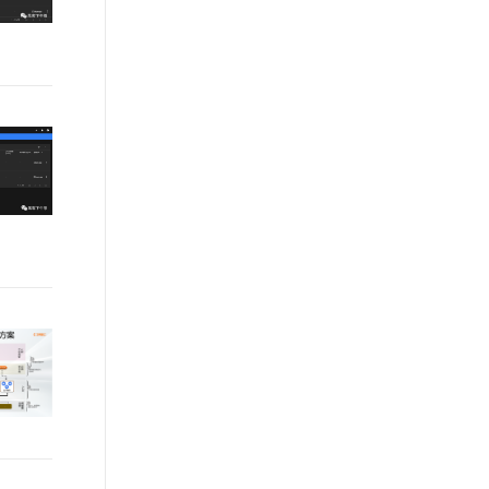
t.diy 一步搞定创意建站
构建大模型应用的安全防护体系
通过自然语言交互简化开发流程,全栈开发支持
通过阿里云安全产品对 AI 应用进行安全防护