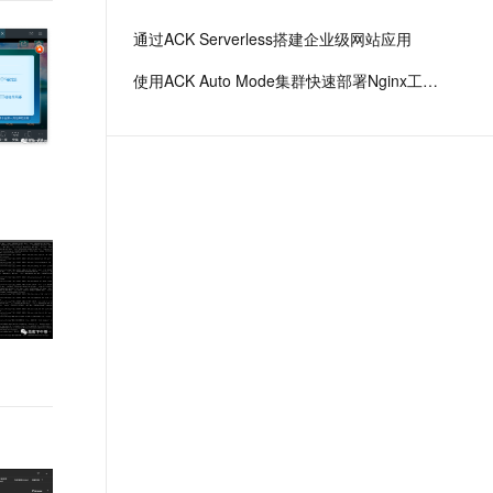
文戏情感细腻自然，动作戏激烈拳拳到肉，实现更强表演能力
支持中英文自由切换，具备更强的噪声鲁棒性
ernetes 版 ACK
云聚AI 严选权益
云安全中心 AI BAS 智能自动
SSL 证书
通过ACK Serverless搭建企业级网站应用
，一键激活高效办公新体验
理容器应用的 K8s 服务
精选AI产品，从模型到应用全链提效
化模拟渗透攻击产品发布
堡垒机
使用ACK Auto Mode集群快速部署Nginx工作负载
AI 用量加速计划
DataWorks ChatBI 会话支持
应用
防火墙
、识别商机，让客服更高效、服务更出色。
新老同享，达量后返
上传临时文件分析
千问办公
主机安全
NEW
的智能体编程平台
一站式AI生产力平台
AI 应用及服务市场
伶鹊
企业级人与Agent协作平台，接入和调度多个数字员工
智能客服平台，对话机器人、对话分析、智能外呼
AI 应用
大模型服务平台百炼 - 全妙
大模型
应用创作平台
多模态内容创作工具，已接入 DeepSeek
自然语言处理
数据标注
机器学习
息提取
与 AI 智能体进行实时音视频通话
从文本、图片、视频中提取结构化的属性信息
构建支持视频理解的 AI 音视频实时通话应用