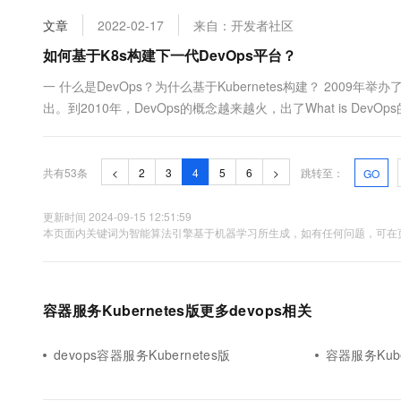
Kubernetes的监控整体上可...
文章
2022-02-17
来自：开发者社区
如何基于K8s构建下一代DevOps平台？
一 什么是DevOps？为什么基于Kubernetes构建？ 2009年举办
出。到2010年，DevOps的概念越来越火，出了What is De
具。简单来说，研发工程师需要和运维工程师深度的合作，同时
触生产环境。到2013年，Doc.....
共有53条
<
2
3
4
5
6
>
跳转至：
GO
更新时间 2024-09-15 12:51:59
本页面内关键词为智能算法引擎基于机器学习所生成，如有任何问题，可在页
容器服务Kubernetes版更多devops相关
devops容器服务Kubernetes版
容器服务Kube