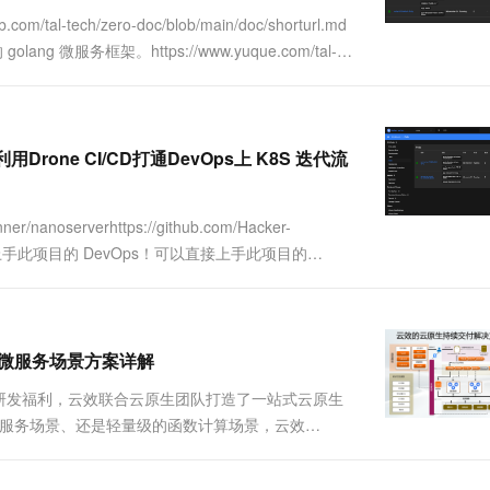
一个 AI 助手
超强辅助，Bol
-tech/zero-doc/blob/main/doc/shorturl.md
即刻拥有 DeepSeek-R1 满血版
在企业官网、通讯软件中为客户提供 AI 客服
微服务框架。https://www.yuque.com/tal-
多种方案随心选，轻松解锁专属 DeepSeek
Drone CI/CD打通DevOps上 K8S 迭代流
serverhttps://github.com/Hacker-
直接上手此项目的 DevOps！可以直接上手此项目的
ckerfile.ba....
、微服务场景方案详解
研发福利，云效联合云原生团队打造了一站式云原生
Dubbo微服务场景、还是轻量级的函数计算场景，云效
经理可以利用“云效看板”将需求管理起来，当“需求”经
.