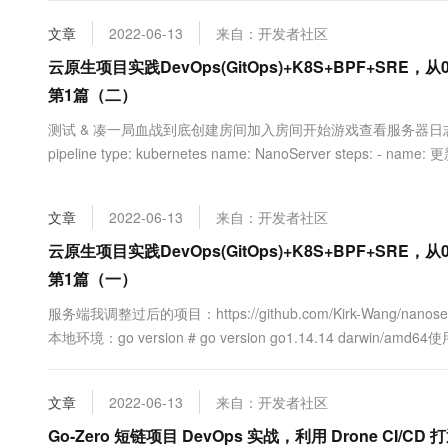
大数据开发治理平台 Data
AI 产品 免费试用
网络
安全
云开发大赛
Tableau 订阅
文章
2022-06-13
来自：开发者社区
1亿+ 大模型 tokens 和 
可观测
入门学习赛
中间件
云原生项目实践DevOps(GitOps)+K8S+BPF+SR
AI空中课堂在线直播课
云防火墙
140+云产品 免费试用
大模型服务
第1篇（二）
上云与迁云
云原生的云上边界网络安全
产品新客免费试用，最长1
数据库
生态解决方案
测试 & 凑一局血战到底创建房间加入房间开始游戏查看服务器日志DevOps(Dro
千问AI平台-Token Plan
企业出海
大模型ACA认证体验
大数据计算
pipeline type: kubernetes name: NanoServer steps: - name: 
助力企业全员 AI 认知与能
行业生态解决方案
commands...
政企业务
媒体服务
千问AI平台-模型体验
开发者生态解决方案
在线体验全尺寸、多种模态
文章
2022-06-13
来自：开发者社区
企业服务与云通信
AI 开发和 AI 应用解决
云原生项目实践DevOps(GitOps)+K8S+BPF+SR
Happy 系列大模型
域名与网站
第1篇（一）
终端用户计算
服务端我调整过后的项目：https://github.com/Kirk-Wang/nanoserve
本地环境：go version # go version go1.14.14 darwin/amd6
Serverless
大模型解决方案
compose.mysql.yamlversio....
开发工具
快速部署 Dify，高效搭建 
文章
2022-06-13
来自：开发者社区
迁移与运维管理
Go-Zero 短链项目 DevOps 实战，利用 Drone CI/C