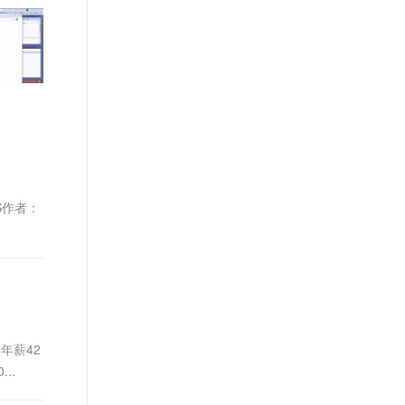
文戏情感细腻自然，动作戏激烈拳拳到肉，实现更强表演能力
支持中英文自由切换，具备更强的噪声鲁棒性
ernetes 版 ACK
云聚AI 严选权益
AI 原生数据库服务发布
SSL 证书
，一键激活高效办公新体验
理容器应用的 K8s 服务
精选AI产品，从模型到应用全链提效
Agent 数据网关
堡垒机
AI 用量加速计划
云原生数据库 PolarDB
应用
防火墙
、识别商机，让客服更高效、服务更出色。
新老同享，达量后返
Agentic Database 发布
千问办公
主机安全
NEW
的智能体编程平台
一站式AI生产力平台
AI 应用及服务市场
伶鹊
企业级人与Agent协作平台，接入和调度多个数字员工
智能客服平台，对话机器人、对话分析、智能外呼
CES作者：
AI 应用
大模型服务平台百炼 - 全妙
大模型
应用创作平台
多模态内容创作工具，已接入 DeepSeek
自然语言处理
数据标注
机器学习
熊年薪42
息提取
与 AI 智能体进行实时音视频通话
...
从文本、图片、视频中提取结构化的属性信息
构建支持视频理解的 AI 音视频实时通话应用