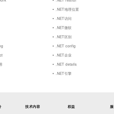
work
.NET restful
.NET地理位置
.NET访问
.NET微软
.NET区别
ng
.NET config
ct
.NET企业
应用
.NET details
.NET引擎
价
技术内容
权益
服