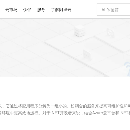
云市场
伙伴
服务
了解阿里云
AI 特惠
数据与 API
成为产品伙伴
企业增值服务
最佳实践
价格计算器
AI 场景体
基础软件
产品伙伴合
阿里云认证
市场活动
配置报价
大模型
自助选配和估算价格
新方式
睿译宝，AI翻译排版一步到位
智启 AI 普惠权益
产品生态集成认证中心
企业支持计划
云上春晚
域名与网站
千问官方 MaaS 平台，为开发者和 Agent 而生，新用户赠送 1 亿 + tokens 额度
Qwen Aud
AI Coding
阿里云Maa
2026 阿里云
云服务器 E
为企业打
数据集
Windows
大模型认证
模型
NEW
NEW
交付可用成果
值低价云产品抢先购
上传文档即自动完成翻译和格式还原
至高享 1亿+免费 tokens，加速 Al 应用落地
提供智能易用的域名与建站服务
智能编程，一键
安全可靠、
产品生态伙伴
专家技术服务
云上奥运之旅
弹性计算合作
阿里云中企出
手机三要素
宝塔 Linux
全部认证
价格优势
有专属领域专家
GLM-5.2：长任务时代开源旗舰模型
阿里云 OPC 创新助力计划
千问大模型
即刻拥有 DeepS
AI 电商营销
对象存储 O
大模型
产品生态伙伴工作台
企业增值服务台
云栖战略参考
云存储合作计
云栖大会
身份实名认证
CentOS
训练营
推动算力普惠，释放技术红利
最高返9万
多领域专家智能体,一键组建 AI 虚拟交付团队
快速构建应用程序和网站，即刻迈出上云第一步
至高百万元 Token 补贴，加速一人公司成长
多元化、高性能、安全可靠的大模型服务
真正可用的 1M 上下文,一次完成代码全链路开发
轻松解锁专属 Dee
从图文生成到
云上的中国
数据库合作计
活动全景
短信
Docker
图片和
站式影视创作平台
Hermes Agent，打造自进化智能体
Token Plan 模型订阅计划
数字证书管理服务（原SSL证书）
5 分钟轻松部署
AI 广告创作
无影云电脑
企业成长
NEW
信息公告
看见新力量
云网络合作计
OCR 文字识别
JAVA
证享300元代金券
可视化编排打通从文字构思到成片全链路闭环
全托管，含MySQL、PostgreSQL、SQL Server、MariaDB多引擎
自主进化，持久记忆，越用越聪明
Qwen3.8-Max 首发尝鲜，限时加量 10 倍，夜间低至2折
实现全站HTTPS，呈现可信的WEB访问
图文、视频一
随时随地安
Kimi-K3
HappyHors
NEW
魔搭 Mode
loud
服务实践
官网公告
Kimi 最新旗舰模型，长程编程与推理利器
让文字生成流
金融模力时刻
Salesforce O
版
发票查验
全能环境
Claude Code + GStack 打造工程团队
千问办公，限时限量积分加倍
Qoder
低代码高效构
AI 建站
短信服务
型
NEW
作计划
计划
创新中心
魔搭 ModelSc
健康状态
理服务
让AI从“聊天伙伴”进化为能干活的“数字员工”
安装技能 GStack，拥有专属 AI 工程团队
你的AI工作搭子，覆盖日常办公高频场景
面向真实软件的智能体编程平台
0 代码专业建
式，它通过将应用程序分解为一组小的、松耦合的服务来提高可维护性和
客户案例
天气预报查询
操作系统
Deepseek-v4-pro
HappyHors
态合作计划
中更高效地运行。对于.NET开发者来说，结合Azure云平台和.NET
态智能体模型
旗舰 MoE 大模型，百万上下文与顶尖推理能力
图生视频，流
同享
万小智 AI 建站低至 15元/月
Qoder CN
AI 短剧/漫剧
云原生数据库 
快递物流查询
WordPress
成为服务伙
高校合作
点，立即开启云上创新
覆盖公网/内网、递归/权威、移动APP等全场景解析服务
送.CN域名，送备案服务码
基于千问大模型等，支持代码智能生成、研发智能问答
AI助力短剧
GLM-5.2
Wan2.7-T
Ubuntu