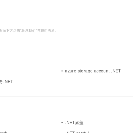
一个 AI 助手
超强辅助，Bol
即刻拥有 DeepSeek-R1 满血版
在企业官网、通讯软件中为客户提供 AI 客服
多种方案随心选，轻松解锁专属 DeepSeek
面下方点击"联系我们"与我们沟通。
azure storage account .NET
务.NET
.NET涵盖