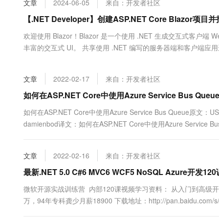
文章
2024-06-05
来自：开发者社区
大数据开发治理平台 Data
AI 产品 免费试用
网络
安全
云开发大赛
Tableau 订阅
【.NET Developer】创建ASP.NET Core Blazo
1亿+ 大模型 tokens 和 
可观测
入门学习赛
中间件
AI空中课堂在线直播课
欢迎使用 Blazor！Blazor 是一个使用 .NET 生成交互式客户端 Web
云防火墙
140+云产品 免费试用
大模型服务
丰富的交互式 UI。 共享使用 .NET 编写的服务器端和客户端应用逻
上云与迁云
云原生的云上边界网络安全
产品新客免费试用，最长1
数据库
器，其中包括移动浏览器。 与新式托管平台（如 Docker）集成。.
生态解决方案
千问AI平台-Token Plan
企业出海
大模型ACA认证体验
大数据计算
文章
2022-02-17
来自：开发者社区
助力企业全员 AI 认知与能
行业生态解决方案
政企业务
媒体服务
千问AI平台-模型体验
如何在ASP.NET Core中使用Azure Service Bus Queu
开发者生态解决方案
在线体验全尺寸、多种模态
企业服务与云通信
如何在ASP.NET Core中使用Azure Service Bus Queue原文：US
AI 开发和 AI 应用解决
damienbod译文：如何在ASP.NET Core中使用Azure Service Bus Que
Happy 系列大模型
域名与网站
终端用户计算
文章
2022-02-16
来自：开发者社区
Serverless
最新.NET 5.0 C#6 MVC6 WCF5 NoSQL Azure开发1
大模型解决方案
微软开源实战训练营 内部120课视频学习资料： 从入门到高级开发！ 最新.N
开发工具
快速部署 Dify，高效搭建 
万，94年专科龚少月薪18900 下载地址：http://pan.baidu.com/s/1qWs
迁移与运维管理