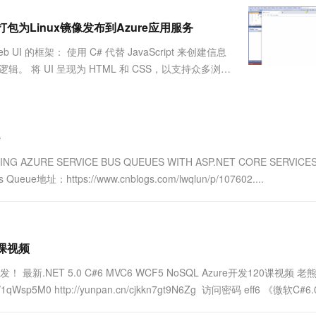
服务生态伙伴
视觉 Coding、空间感知、多模态思考等全面升级
1M上下文，专为长程任务能力而生
云工开物
企业应用
Works
Night Plan 支持 Qwen 3.8-Max
云原生大数据计算服务 MaxCompute
AI 办公
容器服务 Kub
NEW
Red Hat
r项目并打包为Linux镜像发布到Azure应用服务
30+ 款产品免费体验
Data Agent 驱动的一站式 Data+AI 开发治理平台
夜间 5 折，Qwen/Meoo/TokenPlan 客户专享
面向分析的企业级SaaS模式云数据仓库
AI智能应用
提供一站式管
科研合作
ERP
堂（旗舰版）
SUSE
 UI 的框架： 使用 C# 代替 JavaScript 来创建信息
智能客服
AI 应用构建
大模型原生
CRM
辑。 将 UI 呈现为 HTML 和 CSS，以支持众多浏览
防护产品
2个月
自动承接线索
..
建站小程序
Qoder
大模型服务平台百炼-应用模版
OA 办公系统
HOT
NEW
面向真实软件
个人版上线、团队版降价；千问3.8-Max首发发尝鲜
丰富多元化的应用模版和解决方案
力提升
财税管理
模板建站
万有无界
大模型服务平台百炼-智能体
e
400电话
定制建站
的模型效果
灵活可视化地构建企业级 Agent
ING AZURE SERVICE BUS QUEUES WITH ASP.NET CORE SERVI
方案
广告营销
模板小程序
ue地址：https://www.cnblogs.com/lwqlun/p/107602....
秒悟
人工智能平台 PAI
定制小程序
云端极速 AI 
新一代 AI 视频生成模型，深度适配广告营销等场景
AI Native 的算法工程平台，一站式完成建模、训练、推理服务部署
APP 开发
建站系统
20课视频
ET 5.0 C#6 MVC6 WCF5 NoSQL Azure开发120课视频 老
AI 应用
10分钟微调：让0.6B模型媲美235B模
多模态数据信
p5M0 http://yunpan.cn/cjkkn7gt9N6Zg 访问密码 eff6 《微软C#6.0
型
依托云原生高可用架构,实现Dify私有化部署
用1%尺寸在特定领域达到大模型90%以上效果