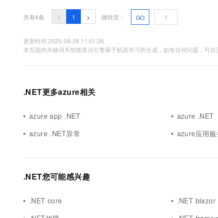
10 分钟在聊天系统中增加
专有云
共有4条
<
1
>
跳转至：
GO
更新时间 2025-08-26 11:01:36
本页面内关键词为智能算法引擎基于机器学习所生成，如有任何问题，可在页
.NET更多azure相关
azure app .NET
azure .NET
azure .NET异常
azure应用服
.NET您可能感兴趣
.NET core
.NET blazor