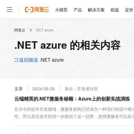
大模型
产品
解决方案
权益
定价
阿里云
.NET azure
大模型
产品
解决方案
权益
定价
云市场
伙伴
服务
了解阿里云
精选产品
精选解决方案
普惠上云
产品定价
精选商城
成为销售伙伴
售前咨询
为什么选择阿里云
千问AI平台
.NET azure 的相关内容
了解云产品的定价详情
大模型服务平台百炼
千问办公，解锁你的工作
普惠上云 官方力荐
分销伙伴
在线服务
网站建设
什么是云计算
大
大模型服务与应用平台
企业级Agent产品，直接
云服务器38元/年起，超
咨询伙伴
多端小程序
技术领先
返回频道
.NET azure
云上成本管理
售后服务
轻量应用服务器
Agency Agents：拥
官方推荐返现计划
大模型
精选产品
精选解决方案
Salesforce 国际版订阅
稳定可靠
管理和优化成本
推荐新用户得奖励，单订单
销售伙伴合作计划
自助服务
友盟天域
安全合规
人工智能与机器学习
AI
文本生成
云数据库 RDS
HappyHorse 打造一
云工开物
无影生态合作计划
在线服务
文章
2024-08-28
来自：开发者社区
观测云
分析师报告
高校专属算力普惠，学生认
计算
互联网应用开发
Qwen3.8-Max
HOT
Salesforce On Alibaba C
工单服务
云端精英的.NET微服务秘籍：Azure上的创新实战演练
智能体时代全能旗舰模型
Tuya 物联网平台阿里云
研究报告与白皮书
人工智能平台 PAI
快速拥有专属 OpenClaw
大模
Consulting Partner 合
大数据
容器
免费试用
短信专区
一站式AI开发、训练和推
在当今的软件开发领域，微服务架构已经成为一种流行的设计模
蓝凌 OA
Qwen3.7-Plus
AI 大模型销售与服务生
现代化应用
性。而云原生技术则进一步推动了这一趋势，使得微服务可以在云环境
存储
天池大赛
能看、能想、能动手的多模
云解析DNS
解决方案免费试用 新老
电子合同
可以打造出性能卓越且易于管理的云原生微服务。 问：...
最高领取价值200元试用
安全
网络与CDN
AI 算法大赛
Qwen3-VL-Plus
畅捷通