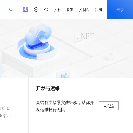
文档
备案
控制台
注册
登录
验
作计划
器
AI 活动
专业服务
服务伙伴合作计划
开发者社区
加入我们
产品动态
服务平台百炼
阿里云 OPC 创新助力计划
一站式生成采购清单，支持单品或批量购买
io：打造专属 AI 语音助手
S产品伙伴计划（繁花）
峰会
CS
造的大模型服务与应用开发平台
一句话生成原生可编辑精美 PPT 文稿
AI 生产力先锋
Al MaaS 服务伙伴赋能合作
域名
博文
Careers
至高可申请百万元
Qwen3.8-Max 模型上线
开启高性价比 AI 编程新体验
弹性可伸缩的云计算服务
Qwen-Audio-3.0-Realtime 端到端实时语音角色扮演
输入一句话想法, 轻松生成专业的 PPT
先锋实践拓展 AI 生产力的边界
Token 补贴，五大权
计划
海大会
伙伴信用分合作计划
商标
问答
社会招聘
益加速 OPC 成功
eek-V4-Pro
SS
一键部署幻兽帕鲁游戏服务器
飞天发布时刻
HOT
Open Search 向量检索版支
划
备案
电子书
校园招聘
pSeek-V4-Pro
视频创作，一键激活电商全链路生产力
稳定、安全、高性价比、高性能的云存储服务
一键购买专属联机服务器，轻松开启游戏
所见，即是所愿
持视频检索 Pipeline 功能
更多支持
划
公司注册
镜像站
视频生成
语音识别与合成
专属 QwenPaw
漫剧工坊：一站式动画创作平台
AI 实训营
HOT
应用身份服务 (IDaaS)
合作伙伴培训与认证
开发与运维
划
上云迁移
站生成，高效打造优质广告素材
全接入的云上超级电脑
从聊天伙伴进化为能主动干活的本地数字员工
快速生产连贯的高质量长漫剧
从基础到进阶，Agent 创客手把手教你
OpenClaw 管理能力上线
e-1.1-T2V
Qwen3-TTS-Flash
lScope
我要反馈
查询合作伙伴
畅细腻的高质量视频
离线语音合成大模型，多语言方言自适应，低延迟高稳定
n Alibaba Cloud ISV 合作
代维服务
建企业门户网站
10 分钟搭建微信、支付宝小程序
MaxCompute MaxFrame 提
集结各类场景实战经验，助你开
+关注
创新加速
ope
登录合作伙伴管理后台
我要建议
站，无忧落地极速上线
以可视化方式快速构建移动和 PC 门户网站
国内短信简单易用，安全可靠，秒级触达，全球覆盖200+国家和地区。
高效部署网站，快速应用到小程序
供自动弹性内存功能
可扩展
发运维畅行无忧
e-1.1-I2V
Cosyvoice-V3-Flash
框架，
安全
畅自然，细节丰富
高表现力语音合成大模型，语音克隆听感自然
我要投诉
PolarDB
上云场景组合购
Milvus 弹性伸缩功能新增节
伴
漫剧创作，剧本、分镜、视频高效生成
100%兼容MySQL、PostgreSQL，兼容Oracle，支持集中和分布式
覆盖90%+业务场景，专享组合折扣价
点支持范围
2V
VPN
Fun-ASR