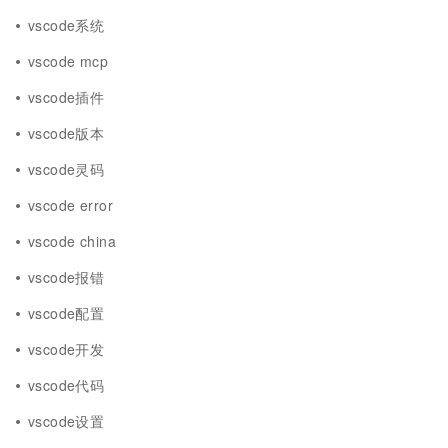
vscode系统
vscode mcp
vscode插件
vscode版本
vscode灵码
vscode error
vscode china
vscode报错
vscode配置
vscode开发
vscode代码
vscode设置