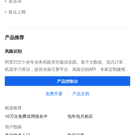
算法vs
算法上网
产品推荐
风险识别
阿里巴巴十余年业务风险管控最佳实践。基于大数据、流式计算、
机器学习算法，提供决策引擎平台、风险识别API、专家定制建模等
多维风控服务，一站式解决企业在用户注册、运营活动、交易、信
产品控制台
贷审核等关键业务中所遇到的欺诈问题。
免费开通
产品文档
精选推荐
10万次免费试用报名中
包年包月购买
用户指南