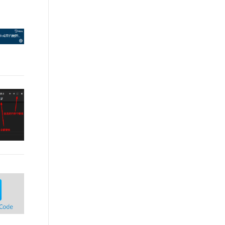
t.diy 一步搞定创意建站
构建大模型应用的安全防护体系
通过自然语言交互简化开发流程,全栈开发支持
通过阿里云安全产品对 AI 应用进行安全防护