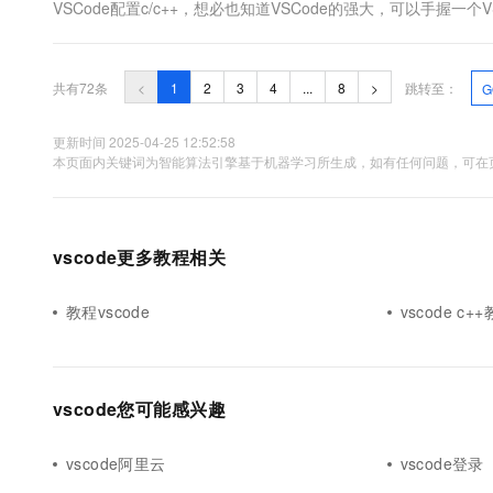
VSCode配置c/c++，想必也知道VSCode的强大，可以手握一个VS
语言的代码。得益于在VSCode上可以下载很多不同种类的插件，
代码补全和代...
共有72条
<
1
2
3
4
...
8
>
跳转至：
G
更新时间 2025-04-25 12:52:58
本页面内关键词为智能算法引擎基于机器学习所生成，如有任何问题，可在页
vscode更多教程相关
教程vscode
vscode c+
vscode您可能感兴趣
vscode阿里云
vscode登录