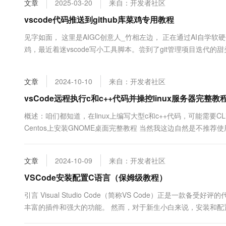
文章
2025-03-20
来自：开发者社区
大数据开发治理平台 Data
AI 产品 免费试用
网络
安全
云开发大赛
Tableau 订阅
vscode代码推送到github库菜鸡专用教程
1亿+ 大模型 tokens 和 
可观测
入门学习赛
中间件
AI空中课堂在线直播课
见字如面， 这里是AIGC创意人_竹相左边， 正在通过AI自学
云防火墙
140+云产品 免费试用
大模型服务
鸡，最近着迷vscode写小工具脚本。尝到了git管理项目迭代
上云与迁云
云原生的云上边界网络安全
产品新客免费试用，最长1
数据库
方便自己查看，也方便同行的素未谋面的您。 步骤内容为google 
生态解决方案
千问AI平台-Token Plan
企业出海
大模型ACA认证体验
大数据计算
文章
2024-10-10
来自：开发者社区
助力企业全员 AI 认知与能
行业生态解决方案
政企业务
媒体服务
千问AI平台-模型体验
vsCode远程执行c和c++代码并操控linux服务器完整教
开发者生态解决方案
在线体验全尺寸、多种模态
企业服务与云通信
概述：咱们都知道，在linux上编写大型c和c++代码，可能需要CLi
AI 开发和 AI 应用解决
Centos上安装GNOME桌面完整教程 当然我这边自然是不推荐使用安
Happy 系列大模型
域名与网站
Studio Code - Code Editing. Redefined 下载并解压成功即
终端用户计算
文章
2024-10-09
来自：开发者社区
Serverless
VSCode安装配置C语言（保姆级教程）
大模型解决方案
引言 Visual Studio Code（简称VS Code）正是一
开发工具
快速部署 Dify，高效搭建 
丰富的插件和强大的功能。 然而，对于新生小白来说，安装和配置
迁移与运维管理
上手这款强大的代码编辑器，本文将详细介绍如何下载、安装、配置