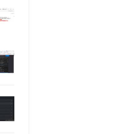
文戏情感细腻自然，动作戏激烈拳拳到肉，实现更强表演能力
支持中英文自由切换，具备更强的噪声鲁棒性
ernetes 版 ACK
云聚AI 严选权益
云安全中心 AI BAS 智能自动
SSL 证书
，一键激活高效办公新体验
理容器应用的 K8s 服务
精选AI产品，从模型到应用全链提效
化模拟渗透攻击产品发布
堡垒机
AI 用量加速计划
DataWorks ChatBI 会话支持
应用
防火墙
、识别商机，让客服更高效、服务更出色。
新老同享，达量后返
上传临时文件分析
千问办公
主机安全
NEW
的智能体编程平台
一站式AI生产力平台
AI 应用及服务市场
伶鹊
企业级人与Agent协作平台，接入和调度多个数字员工
智能客服平台，对话机器人、对话分析、智能外呼
AI 应用
大模型服务平台百炼 - 全妙
大模型
应用创作平台
多模态内容创作工具，已接入 DeepSeek
自然语言处理
数据标注
机器学习
息提取
与 AI 智能体进行实时音视频通话
从文本、图片、视频中提取结构化的属性信息
构建支持视频理解的 AI 音视频实时通话应用