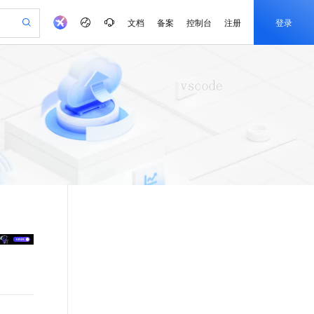
文档
备案
控制台
注册
登录
验
作计划
器
AI 活动
专业服务
服务伙伴合作计划
开发者社区
加入我们
产品动态
服务平台百炼
阿里云 OPC 创新助力计划
一站式生成采购清单，支持单品或批量购买
可编辑精美 PPT 文稿
S产品伙伴计划（繁花）
峰会
CS
造的大模型服务与应用开发平台
Agency Agents：拥有专属领域专家
AI 生产力先锋
Al MaaS 服务伙伴赋能合作
域名
博文
Careers
PolarDB Agentic Database
至高可申请百万元
 轻松生成专业的 PPT
开启高性价比 AI 编程新体验
弹性可伸缩的云计算服务
先锋实践拓展 AI 生产力的边界
发布
多领域专家智能体,一键组建 AI 虚拟交付团队
Token 补贴，五大权
计划
海大会
伙伴信用分合作计划
商标
问答
社会招聘
益加速 OPC 成功
帕鲁游戏服务器
SS
HappyHorse 打造一站式影视创作平台
飞天发布时刻
HOT
秒悟 Meoo CLI 支持一键部
划
备案
电子书
校园招聘
联机服务器，轻松开启游戏
视频创作，一键激活电商全链路生产力
稳定、安全、高性价比、高性能的云存储服务
所见，即是所愿
署项目至阿里云账号
可视化编排打通从文字构思到成片全链路闭环
更多支持
划
公司注册
镜像站
视频生成
语音识别与合成
 智能体与工作流应用
漫剧工坊：一站式动画创作平台
AI 实训营
Flink OSS 支持
合作伙伴培训与认证
划
上云迁移
站生成，高效打造优质广告素材
全接入的云上超级电脑
通过阿里云百炼高效搭建AI应用,助力高效开发
快速生产连贯的高质量长漫剧
从基础到进阶，Agent 创客手把手教你
AssumeRole 角色自定义
e-1.1-T2V
Qwen3-TTS-Flash
lScope
我要反馈
查询合作伙伴
畅细腻的高质量视频
离线语音合成大模型，多语言方言自适应，低延迟高稳定
n Alibaba Cloud ISV 合作
代维服务
建企业门户网站
10 分钟搭建微信、支付宝小程序
百炼 Qwen3.7-Flash 系列模
创新加速
ope
登录合作伙伴管理后台
我要建议
站，无忧落地极速上线
以可视化方式快速构建移动和 PC 门户网站
国内短信简单易用，安全可靠，秒级触达，全球覆盖200+国家和地区。
高效部署网站，快速应用到小程序
型发布
e-1.1-I2V
Cosyvoice-V3-Flash
安全
畅自然，细节丰富
高表现力语音合成大模型，语音克隆听感自然
我要投诉
PolarDB
上云场景组合购
伴
Qoder CN V1.7.0 发布
漫剧创作，剧本、分镜、视频高效生成
100%兼容MySQL、PostgreSQL，兼容Oracle，支持集中和分布式
覆盖90%+业务场景，专享组合折扣价
2V
VPN
Fun-ASR