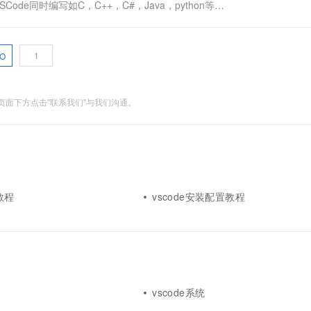
Code同时编写如C，C++，C#，Java，python等等
可以给vscode添加很多扩展功能，如代码高亮美化，
O
面下方点击"联系我们"与我们沟通。
+教程
vscode安装配置教程
vscode系统