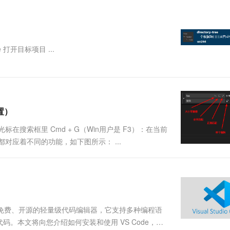
一个 AI 助手
超强辅助，Bol
即刻拥有 DeepSeek-R1 满血版
在企业官网、通讯软件中为客户提供 AI 客服
多种方案随心选，轻松解锁专属 DeepSeek
e 打开目标项目 ...
置）
，光标在搜索框里 Cmd + G（Win用户是 F3）：在当前
对应着不同的功能，如下图所示： ...
由微软开发的免费、开源的轻量级代码编辑器，它支持多种编程语
。本文将向您介绍如何安装和使用 VS Code，以