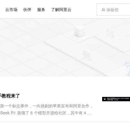
云市场
伙伴
服务
了解阿里云
AI 特惠
数据与 API
成为产品伙伴
企业增值服务
最佳实践
价格计算器
AI 场景体
基础软件
产品伙伴合
阿里云认证
市场活动
配置报价
大模型
自助选配和估算价格
步到位
智启 AI 普惠权益
产品生态集成认证中心
企业支持计划
云上春晚
域名与网站
Qwen Audio：打造专属 AI 语音助手
千问官方 MaaS 平台，为开发者和 Agent 而生，新用户赠送 1 亿 + tokens 额度
一句话生成原生
AI Coding
阿里云Maa
2026 阿里云
云服务器 E
为企业打
数据集
Windows
大模型认证
模型
NEW
NEW
格式还原
值低价云产品抢先购
至高享 1亿+免费 tokens，加速 Al 应用落地
提供智能易用的域名与建站服务
Qwen-Audio-3.0-Realtime 端到端实时语音角色扮演
输入一句话想法,
智能编程，一键
安全可靠、
产品生态伙伴
专家技术服务
云上奥运之旅
弹性计算合作
阿里云中企出
手机三要素
宝塔 Linux
全部认证
价格优势
开源旗舰模型
即刻拥有 DeepSeek-V4-Pro
阿里云 OPC 创新助力计划
千问大模型
一键部署幻兽
AI 电商营销
对象存储 O
大模型
产品生态伙伴工作台
企业增值服务台
云栖战略参考
云存储合作计
云栖大会
身份实名认证
CentOS
训练营
推动算力普惠，释放技术红利
最高返9万
真正可用的 1M 上下文,一次完成代码全链路开发
快速构建应用程序和网站，即刻迈出上云第一步
轻松解锁专属 DeepSeek-V4-Pro
至高百万元 Token 补贴，加速一人公司成长
多元化、高性能、安全可靠的大模型服务
一键购买专属
从图文生成到
云上的中国
数据库合作计
活动全景
短信
Docker
图片和
自进化智能体
5 分钟轻松部署专属 QwenPaw
Token Plan 模型订阅计划
数字证书管理服务（原SSL证书）
高效搭建 AI
AI 广告创作
无影云电脑
企业成长
NEW
HOT
信息公告
看见新力量
云网络合作计
OCR 文字识别
JAVA
越聪明
证享300元代金券
全托管，含MySQL、PostgreSQL、SQL Server、MariaDB多引擎
Qwen3.8-Max 首发尝鲜，限时加量 10 倍，夜间低至2折
实现全站 HTTPS，呈现可信的 Web 访问
从聊天伙伴进化为能主动干活的本地数字员工
图文、视频一
随时随地安
Kimi-K3
HappyHors
NEW
魔搭 Mode
loud
服务实践
官网公告
把手教程来了
Kimi 最新旗舰模型，长程编程与推理利器
让文字生成流
金融模力时刻
Salesforce O
版
发票查验
全能环境
Claude Code + GStack 打造工程团队
千问办公，限时限量积分加倍
Qoder
低代码高效构
AI 建站
短信服务
型
NEW
作计划
计划
创新中心
魔搭 ModelSc
健康状态
理服务
让AI从“聊天伙伴”进化为能干活的“数字员工”
安装技能 GStack，拥有专属 AI 工程团队
你的AI工作搭子，覆盖日常办公高频场景
面向真实软件的智能体编程平台
0 代码专业建
 第一个标志事件，一向挑剔的苹果宣布和阿里合作，
客户案例
天气预报查询
操作系统
Deepseek-v4-pro
HappyHors
态合作计划
Seek R1 蒸馏了 6 个模型开源给社区，其中有 4 个
态智能体模型
旗舰 MoE 大模型，百万上下文与顶尖推理能力
图生视频，流
同享
万小智 AI 建站低至 15元/月
Qoder CN
AI 短剧/漫剧
云原生数据库 
快递物流查询
WordPress
成为服务伙
高校合作
点，立即开启云上创新
覆盖公网/内网、递归/权威、移动APP等全场景解析服务
送.CN域名，送备案服务码
基于千问大模型等，支持代码智能生成、研发智能问答
AI助力短剧
GLM-5.2
Wan2.7-T
Ubuntu