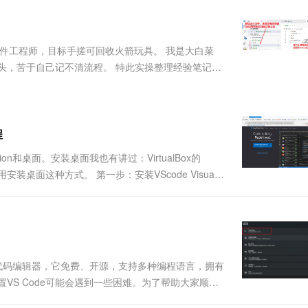
服务生态伙伴
视觉 Coding、空间感知、多模态思考等全面升级
1M上下文，专为长程任务能力而生
云工开物
企业应用
Works
Night Plan 支持 Qwen 3.8-Max
云原生大数据计算服务 MaxCompute
AI 办公
容器服务 Kub
NEW
Red Hat
30+ 款产品免费体验
Data Agent 驱动的一站式 Data+AI 开发治理平台
夜间 5 折，Qwen/Meoo/TokenPlan 客户专享
面向分析的企业级SaaS模式云数据仓库
AI智能应用
提供一站式管
科研合作
ERP
堂（旗舰版）
SUSE
软硬件工程师，目标手搓可回收火箭玩具。 我是大白菜
智能客服
AI 应用构建
大模型原生
CRM
的甜头，苦于自己记不清流程。 特此实操整理经验笔记，
防护产品
2个月
自动承接线索
Gemini梳理整理，但是配图全是自己实操记录...
建站小程序
Qoder
大模型服务平台百炼-应用模版
OA 办公系统
HOT
NEW
面向真实软件
个人版上线、团队版降价；千问3.8-Max首发发尝鲜
丰富多元化的应用模版和解决方案
力提升
财税管理
模板建站
万有无界
大模型服务平台百炼-智能体
程
400电话
定制建站
的模型效果
灵活可视化地构建企业级 Agent
on和桌面。安装桌面我也有讲过：VirtualBox的
方案
广告营销
模板小程序
装桌面这种方式。 第一步：安装VScode Visual
秒悟
人工智能平台 PAI
定制小程序
云端极速 AI 
可。 第二步：打开vscode安装插件 c和c++提.....
新一代 AI 视频生成模型，深度适配广告营销等场景
AI Native 的算法工程平台，一站式完成建模、训练、推理服务部署
APP 开发
建站系统
款备受好评的代码编辑器，它免费、开源，支持多种编程语言，拥有
AI 应用
10分钟微调：让0.6B模型媲美235B模
多模态数据信
VS Code可能会遇到一些困难。为了帮助大家顺利
型
依托云原生高可用架构,实现Dify私有化部署
和优化VS Code。通过阅读本文，希望你能快速
用1%尺寸在特定领域达到大模型90%以上效果