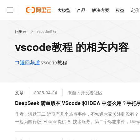
大模型
产品
解决方案
权益
定价
阿里云
vscode教程
大模型
产品
解决方案
权益
定价
云市场
伙伴
服务
了解阿里云
精选产品
精选解决方案
普惠上云
产品定价
精选商城
成为销售伙伴
售前咨询
为什么选择阿里云
千问AI平台
vscode教程 的相关内容
了解云产品的定价详情
大模型服务平台百炼
睿译宝，AI翻译排版一
普惠上云 官方力荐
分销伙伴
在线服务
网站建设
什么是云计算
大
大模型服务与应用平台
上传文档即自动完成翻译和
云服务器38元/年起，超
咨询伙伴
多端小程序
技术领先
返回频道
vscode教程
云上成本管理
售后服务
轻量应用服务器
GLM-5.2：长任务时代
官方推荐返现计划
大模型
精选产品
精选解决方案
Salesforce 国际版订阅
稳定可靠
管理和优化成本
推荐新用户得奖励，单订单
销售伙伴合作计划
自助服务
友盟天域
安全合规
人工智能与机器学习
AI
文本生成
云数据库 RDS
Hermes Agent，打造
云工开物
无影生态合作计划
在线服务
文章
2025-04-24
来自：开发者社区
观测云
分析师报告
自主进化，持久记忆，越用
高校专属算力普惠，学生认
计算
互联网应用开发
Qwen3.8-Max
HOT
Salesforce On Alibaba C
工单服务
DeepSeek 满血版在 VScode 和 IDEA 中怎么用？手
智能体时代全能旗舰模型
Tuya 物联网平台阿里云
研究报告与白皮书
人工智能平台 PAI
快速拥有专属 OpenClaw
大模
Consulting Partner 合
大数据
容器
免费试用
短信专区
一站式AI开发、训练和推
作者：沉默王二 近期有几个热点事件，不知道大家关注到没有？
蓝凌 OA
Qwen3.7-Plus
AI 大模型销售与服务生
现代化应用
一起为国行版 iPhone 提供 AI 技术服务。第二个标志事件，Deep
存储
天池大赛
能看、能想、能动手的多模
云解析DNS
解决方案免费试用 新老
电子合同
来自阿里的 Qwen。第三个标志事件，阿里云...
最高领取价值200元试用
安全
网络与CDN
AI 算法大赛
Qwen3-VL-Plus
畅捷通