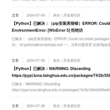
大数据开发治理平台 Data
AI 产品 免费试用
网络
directory: 'C...
安全
云开发大赛
Tableau 订阅
1亿+ 大模型 tokens 和 
可观测
入门学习赛
文章
2024-07-09
来自：开发者社区
中间件
AI空中课堂在线直播课
云防火墙
140+云产品 免费试用
大模型服务
【Python】已解决：（pip安装库报错）ERROR: Could not in
上云与迁云
云原生的云上边界网络安全
产品新客免费试用，最长1
数据库
EnvironmentError: [WinError 5] 拒绝访
生态解决方案
千问AI平台-Token Plan
企业出海
大模型ACA认证体验
大数据计算
已解决：（pip安装库报错）ERROR: Could not install packages due 
助力企业全员 AI 认知与能
行业生态解决方案
政企业务
问。:’d:\pythonjdk\scripts\pip.exe’ 一、分析问题背
媒体服务
千问AI平台-模型体验
开发者生态解决方案
败。本例中的错误信息“ERROR: Could ...
在线体验全尺寸、多种模态
企业服务与云通信
AI 开发和 AI 应用解决
文章
2024-07-08
来自：开发者社区
Happy 系列大模型
域名与网站
【Python】已解决：WARNING: Discarding
https://pypi.tuna.tsinghua.edu.cn/packages/74/2b/
终端用户计算
已解决：WARNING: Discarding
Serverless
大模型解决方案
https://pypi.tuna.tsinghua.edu.cn/packages/74/2b/3584369
开发工具
0.1.0.tar.gz#sha256=441a079ed12a5960dff3fd5446e4cffdd0370
快速部署 Dify，高效搭建 
迁移与运维管理
文章
2024-07-08
来自：开发者社区