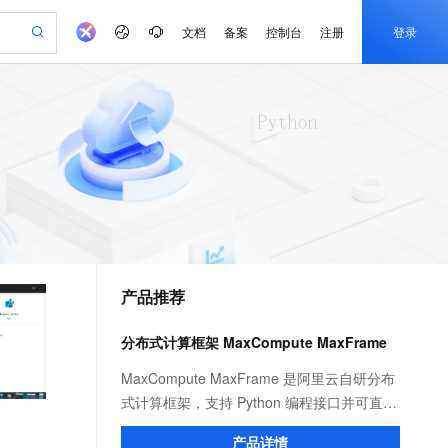
文档
备案
控制台
注册
登录
验
作计划
器
AI 活动
专业服务
服务伙伴合作计划
开发者社区
加入我们
产品动态
服务平台百炼
阿里云 OPC 创新助力计划
一站式生成采购清单，支持单品或批量购买
io：打造专属 AI 语音助手
S产品伙伴计划（繁花）
峰会
CS
造的大模型服务与应用开发平台
一句话生成原生可编辑精美 PPT 文稿
AI 生产力先锋
Al MaaS 服务伙伴赋能合作
域名
博文
Careers
至高可申请百万元
Qwen3.8-Max 模型上线
开启高性价比 AI 编程新体验
弹性可伸缩的云计算服务
Qwen-Audio-3.0-Realtime 端到端实时语音角色扮演
输入一句话想法, 轻松生成专业的 PPT
先锋实践拓展 AI 生产力的边界
Token 补贴，五大权
计划
海大会
伙伴信用分合作计划
商标
问答
社会招聘
益加速 OPC 成功
eek-V4-Pro
SS
一键部署幻兽帕鲁游戏服务器
飞天发布时刻
HOT
Open Search 向量检索版支
划
备案
电子书
校园招聘
pSeek-V4-Pro
视频创作，一键激活电商全链路生产力
稳定、安全、高性价比、高性能的云存储服务
一键购买专属联机服务器，轻松开启游戏
所见，即是所愿
持视频检索 Pipeline 功能
更多支持
划
公司注册
镜像站
视频生成
语音识别与合成
专属 QwenPaw
漫剧工坊：一站式动画创作平台
AI 实训营
HOT
应用身份服务 (IDaaS)
合作伙伴培训与认证
产品推荐
划
上云迁移
站生成，高效打造优质广告素材
全接入的云上超级电脑
从聊天伙伴进化为能主动干活的本地数字员工
快速生产连贯的高质量长漫剧
从基础到进阶，Agent 创客手把手教你
OpenClaw 管理能力上线
e-1.1-T2V
Qwen3-TTS-Flash
lScope
我要反馈
查询合作伙伴
畅细腻的高质量视频
离线语音合成大模型，多语言方言自适应，低延迟高稳定
n Alibaba Cloud ISV 合作
代维服务
建企业门户网站
10 分钟搭建微信、支付宝小程序
分布式计算框架 MaxCompute MaxFrame
MaxCompute MaxFrame 提
创新加速
ope
登录合作伙伴管理后台
我要建议
站，无忧落地极速上线
以可视化方式快速构建移动和 PC 门户网站
国内短信简单易用，安全可靠，秒级触达，全球覆盖200+国家和地区。
高效部署网站，快速应用到小程序
供自动弹性内存功能
e-1.1-I2V
Cosyvoice-V3-Flash
MaxCompute MaxFrame 是阿里云自研分布
安全
畅自然，细节丰富
高表现力语音合成大模型，语音克隆听感自然
我要投诉
PolarDB
式计算框架，支持 Python 编程接口并可直接
上云场景组合购
Milvus 弹性伸缩功能新增节
伴
漫剧创作，剧本、分镜、视频高效生成
100%兼容MySQL、PostgreSQL，兼容Oracle，支持集中和分布式
覆盖90%+业务场景，专享组合折扣价
点支持范围
使用 MaxCompute 计算资源及数据接口，与
2V
VPN
Fun-ASR
产品详情