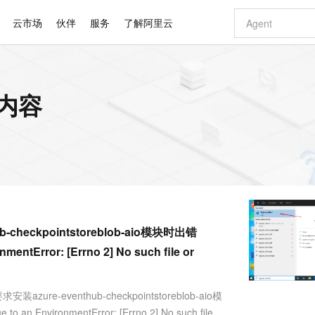
云市场
伙伴
服务
了解阿里云
AI 特惠
数据与 API
成为产品伙伴
企业增值服务
最佳实践
价格计算器
AI 场景体
基础软件
产品伙伴合
阿里云认证
市场活动
配置报价
大模型
关内容
自助选配和估算价格
新方式
睿译宝，AI翻译排版一步到位
智启 AI 普惠权益
产品生态集成认证中心
企业支持计划
云上春晚
域名与网站
千问官方 MaaS 平台，为开发者和 Agent 而生，新用户赠送 1 亿 + tokens 额度
Qwen Aud
AI Coding
阿里云Maa
2026 阿里云
云服务器 E
为企业打
数据集
Windows
大模型认证
模型
NEW
NEW
交付可用成果
值低价云产品抢先购
上传文档即自动完成翻译和格式还原
至高享 1亿+免费 tokens，加速 Al 应用落地
提供智能易用的域名与建站服务
智能编程，一键
安全可靠、
产品生态伙伴
专家技术服务
云上奥运之旅
弹性计算合作
阿里云中企出
手机三要素
宝塔 Linux
全部认证
价格优势
有专属领域专家
GLM-5.2：长任务时代开源旗舰模型
阿里云 OPC 创新助力计划
千问大模型
即刻拥有 DeepS
AI 电商营销
对象存储 O
大模型
产品生态伙伴工作台
企业增值服务台
云栖战略参考
云存储合作计
云栖大会
身份实名认证
CentOS
训练营
推动算力普惠，释放技术红利
最高返9万
多领域专家智能体,一键组建 AI 虚拟交付团队
快速构建应用程序和网站，即刻迈出上云第一步
至高百万元 Token 补贴，加速一人公司成长
多元化、高性能、安全可靠的大模型服务
真正可用的 1M 上下文,一次完成代码全链路开发
轻松解锁专属 Dee
从图文生成到
云上的中国
数据库合作计
活动全景
短信
Docker
图片和
站式影视创作平台
Hermes Agent，打造自进化智能体
Token Plan 模型订阅计划
数字证书管理服务（原SSL证书）
5 分钟轻松部署
AI 广告创作
无影云电脑
企业成长
NEW
信息公告
看见新力量
云网络合作计
OCR 文字识别
JAVA
证享300元代金券
可视化编排打通从文字构思到成片全链路闭环
全托管，含MySQL、PostgreSQL、SQL Server、MariaDB多引擎
自主进化，持久记忆，越用越聪明
Qwen3.8-Max 首发尝鲜，限时加量 10 倍，夜间低至2折
实现全站HTTPS，呈现可信的WEB访问
图文、视频一
随时随地安
Kimi-K3
HappyHors
NEW
魔搭 Mode
loud
服务实践
官网公告
-checkpointstoreblob-aio模块时出错
Kimi 最新旗舰模型，长程编程与推理利器
让文字生成流
金融模力时刻
Salesforce O
版
发票查验
全能环境
Claude Code + GStack 打造工程团队
千问办公，限时限量积分加倍
Qoder
低代码高效构
AI 建站
短信服务
型
NEW
作计划
计划
mentError: [Errno 2] No such file or
创新中心
魔搭 ModelSc
健康状态
理服务
让AI从“聊天伙伴”进化为能干活的“数字员工”
安装技能 GStack，拥有专属 AI 工程团队
你的AI工作搭子，覆盖日常办公高频场景
面向真实软件的智能体编程平台
0 代码专业建
客户案例
天气预报查询
操作系统
Deepseek-v4-pro
HappyHors
态合作计划
态智能体模型
旗舰 MoE 大模型，百万上下文与顶尖推理能力
图生视频，流
同享
万小智 AI 建站低至 15元/月
Qoder CN
AI 短剧/漫剧
云原生数据库 
快递物流查询
WordPress
成为服务伙
高校合作
e-eventhub-checkpointstoreblob-aio模
点，立即开启云上创新
覆盖公网/内网、递归/权威、移动APP等全场景解析服务
送.CN域名，送备案服务码
基于千问大模型等，支持代码智能生成、研发智能问答
AI助力短剧
GLM-5.2
Wan2.7-T
Ubuntu
 EnvironmentError: [Errno 2] No such file or