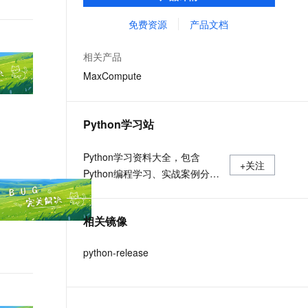
MaxCompute Notebook、镜像管理等功能共
文戏情感细腻自然，动作戏激烈拳拳到肉，实现更强表演能力
支持中英文自由切换，具备更强的噪声鲁棒性
ernetes 版 ACK
云聚AI 严选权益
AI 原生数据库服务发布
SSL 证书
同构成 MaxCompute 完整 Python 开发生
免费资源
产品文档
，一键激活高效办公新体验
理容器应用的 K8s 服务
精选AI产品，从模型到应用全链提效
Agent 数据网关
态。
堡垒机
AI 用量加速计划
云原生数据库 PolarDB
相关产品
应用
防火墙
、识别商机，让客服更高效、服务更出色。
新老同享，达量后返
Agentic Database 发布
MaxCompute
千问办公
主机安全
NEW
的智能体编程平台
一站式AI生产力平台
Python学习站
AI 应用及服务市场
伶鹊
企业级人与Agent协作平台，接入和调度多个数字员工
智能客服平台，对话机器人、对话分析、智能外呼
Python学习资料大全，包含
AI 应用
+关注
Python编程学习、实战案例分
大模型服务平台百炼 - 全妙
大模型
应用创作平台
享、开发者必知词条等内容。
多模态内容创作工具，已接入 DeepSeek
自然语言处理
相关镜像
数据标注
python-release
机器学习
息提取
与 AI 智能体进行实时音视频通话
从文本、图片、视频中提取结构化的属性信息
构建支持视频理解的 AI 音视频实时通话应用