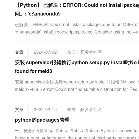
10 分钟在聊天系统中增加
【Python】 已解决：ERROR: Could not install package
专有云
问。: ‘e:\anaconda\i
已解决：ERROR: Could not install packages due to an OSErro
‘e:\anaconda\install_root\scripts\pip.exe’ Consider using th
背景 ...
文章
2024-07-02
来自：开发者社区
安装 supervisor报错执行python setup.py install时No lo
found for meld3
安装 supervisor报错执行python setup.py install时报错 No local pac
meld3>=0.6.5 error: Could not find suitable distribution for Re
文章
2022-02-15
来自：开发者社区
python的packages管理
一、概念介绍&nbsp; &nbsp; &nbsp; &nbsp; Python is known for it's
being a popular language, the number of third party packages i