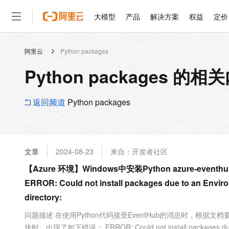
大模型
产品
解决方案
权益
定价
阿里云
Python packages
大模型
产品
解决方案
权益
定价
云市场
伙伴
服务
了解阿里云
精选产品
精选解决方案
普惠上云
产品定价
精选商城
成为销售伙伴
售前咨询
为什么选择阿里云
千问AI平台
Python packages 的相
了解云产品的定价详情
大模型服务平台百炼
千问办公，解锁你的工作
普惠上云 官方力荐
分销伙伴
在线服务
网站建设
什么是云计算
大
大模型服务与应用平台
企业级Agent产品，直接
云服务器38元/年起，超
咨询伙伴
多端小程序
技术领先
返回频道
Python packages
云上成本管理
售后服务
轻量应用服务器
Agency Agents：拥
官方推荐返现计划
大模型
精选产品
精选解决方案
Salesforce 国际版订阅
稳定可靠
管理和优化成本
推荐新用户得奖励，单订单
销售伙伴合作计划
自助服务
友盟天域
安全合规
人工智能与机器学习
AI
文本生成
云数据库 RDS
HappyHorse 打造一
云工开物
无影生态合作计划
在线服务
文章
2024-08-23
来自：开发者社区
观测云
分析师报告
高校专属算力普惠，学生认
计算
互联网应用开发
Qwen3.8-Max
HOT
Salesforce On Alibaba C
工单服务
【Azure 环境】Windows中安装Python azure-eventhub
智能体时代全能旗舰模型
Tuya 物联网平台阿里云
研究报告与白皮书
人工智能平台 PAI
快速拥有专属 OpenClaw
大模
Consulting Partner 合
大数据
容器
ERROR: Could not install packages due to an Environ
免费试用
短信专区
一站式AI开发、训练和推
蓝凌 OA
Qwen3.7-Plus
AI 大模型销售与服务生
directory:
现代化应用
存储
天池大赛
能看、能想、能动手的多模
云解析DNS
解决方案免费试用 新老
电子合同
问题描述 在使用Python代码接受EventHub的消息时，根据文档要求安装azur
最高领取价值200元试用
安全
网络与CDN
AI 算法大赛
Qwen3-VL-Plus
畅捷通
块时，出现了如下错误： ERROR: Could not install packages due to an