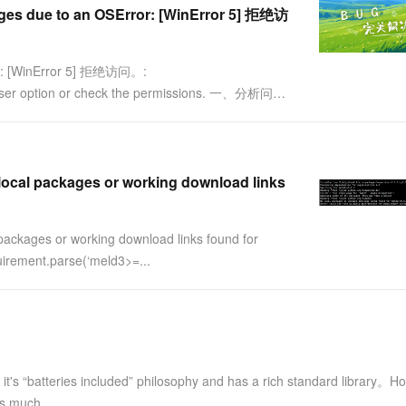
一个 AI 助手
超强辅助，Bol
s due to an OSError: [WinError 5] 拒绝访
即刻拥有 DeepSeek-R1 满血版
在企业官网、通讯软件中为客户提供 AI 客服
多种方案随心选，轻松解锁专属 DeepSeek
r: [WinError 5] 拒绝访问。:
e --user option or check the permissions. 一、分析问题
cal packages or working download links
kages or working download links found for
quirement.parse(‘meld3>=...
 “batteries included” philosophy and has a rich standard library。H
s much...