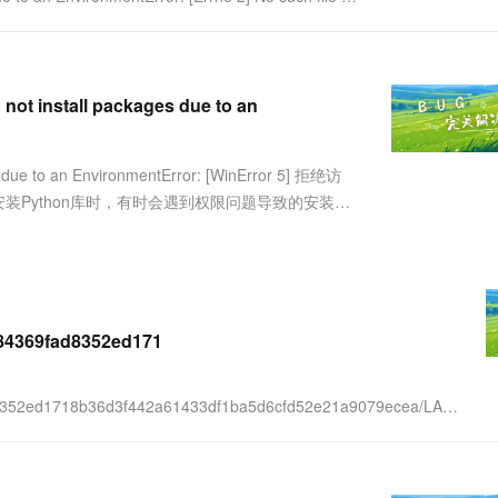
服务生态伙伴
视觉 Coding、空间感知、多模态思考等全面升级
1M上下文，专为长程任务能力而生
云工开物
企业应用
Works
Night Plan 支持 Qwen 3.8-Max
云原生大数据计算服务 MaxCompute
AI 办公
容器服务 Kub
NEW
Red Hat
30+ 款产品免费体验
Data Agent 驱动的一站式 Data+AI 开发治理平台
夜间 5 折，Qwen/Meoo/TokenPlan 客户专享
面向分析的企业级SaaS模式云数据仓库
AI智能应用
提供一站式管
科研合作
ERP
堂（旗舰版）
SUSE
智能客服
AI 应用构建
大模型原生
stall packages due to an
CRM
防护产品
2个月
自动承接线索
建站小程序
Qoder
大模型服务平台百炼-应用模版
OA 办公系统
HOT
NEW
面向真实软件
个人版上线、团队版降价；千问3.8-Max首发发尝鲜
丰富多元化的应用模版和解决方案
to an EnvironmentError: [WinError 5] 拒绝访
力提升
财税管理
模板建站
景 在使用pip安装Python库时，有时会遇到权限问题导致的安装失
万有无界
大模型服务平台百炼-智能体
400电话
定制建站
的模型效果
灵活可视化地构建企业级 Agent
方案
广告营销
模板小程序
秒悟
人工智能平台 PAI
定制小程序
云端极速 AI 
新一代 AI 视频生成模型，深度适配广告营销等场景
AI Native 的算法工程平台，一站式完成建模、训练、推理服务部署
3584369fad8352ed171
APP 开发
建站系统
fad8352ed1718b36d3f442a61433df1ba5d6cfd52e21a9079ecea/LAC-
...
AI 应用
10分钟微调：让0.6B模型媲美235B模
多模态数据信
型
依托云原生高可用架构,实现Dify私有化部署
用1%尺寸在特定领域达到大模型90%以上效果