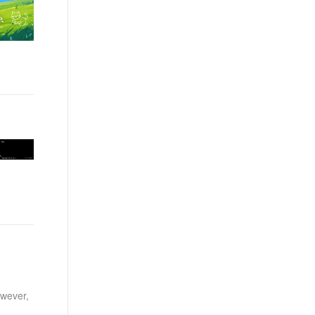
t.diy 一步搞定创意建站
构建大模型应用的安全防护体系
通过自然语言交互简化开发流程,全栈开发支持
通过阿里云安全产品对 AI 应用进行安全防护
owever,