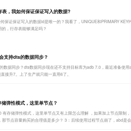
服务生态伙伴
视觉 Coding、空间感知、多模态思考等全面升级
1M上下文，专为长程任务能力而生
云工开物
企业应用
Works
Night Plan 支持 Qwen 3.8-Max
云原生大数据计算服务 MaxCompute
AI 办公
容器服务 Kub
NEW
Red Hat
一个列存表，我如何保证保证写入的数据?
30+ 款产品免费体验
Data Agent 驱动的一站式 Data+AI 开发治理平台
夜间 5 折，Qwen/Meoo/TokenPlan 客户专享
面向分析的企业级SaaS模式云数据仓库
AI智能应用
提供一站式管
科研合作
ERP
堂（旗舰版）
SUSE
，我如何保证保证写入的数据id是唯一的？我看了，UNIQUE和PRIMARY KE
智能客服
AI 应用构建
大模型原生
CRM
用的，行存表能够满足吗？
防护产品
2个月
自动承接线索
建站小程序
Qoder
大模型服务平台百炼-应用模版
OA 办公系统
HOT
NEW
面向真实软件
个人版上线、团队版降价；千问3.8-Max首发发尝鲜
丰富多元化的应用模版和解决方案
力提升
财税管理
模板建站
万有无界
大模型服务平台百炼-智能体
计多久会支持dts的数据同步？
400电话
定制建站
的模型效果
灵活可视化地构建企业级 Agent
支持dts的数据同步？dts数据同步现在还不支持目标库为adb 7.0，最近准备使用
方案
广告营销
模板小程序
不能直接升7。上了生产就只能一直用6了。
秒悟
人工智能平台 PAI
定制小程序
云端极速 AI 
新一代 AI 视频生成模型，深度适配广告营销等场景
AI Native 的算法工程平台，一站式完成建模、训练、推理服务部署
APP 开发
建站系统
.0 有存储弹性模式，这里单节点？
： 不是7.0 有存储弹性模式，这里单节点又有上限怎么理解 ，如果加上节点限制
AI 应用
10分钟微调：让0.6B模型媲美235B模
多模态数据信
g的数据，那节点容量购买的合理值是多少？ 3：后续使用过程节点崩了，abd是
型
依托云原生高可用架构,实现Dify私有化部署
用1%尺寸在特定领域达到大模型90%以上效果