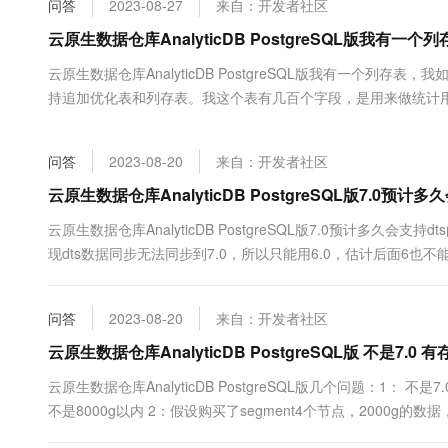
问答
2023-08-27
来自：开发者社区
大数据开发治理平台 Data
AI 产品 免费试用
网络
安全
云开发大赛
Tableau 订阅
云原生数据仓库AnalyticDB PostgreSQL版我有
1亿+ 大模型 tokens 和 
可观测
入门学习赛
中间件
AI空中课堂在线直播课
云原生数据仓库AnalyticDB PostgreSQL版我有一个列存表
云防火墙
140+云产品 免费试用
大模型服务
持追加优化表和列存表。我这个表有几百个字段，是用来做统计
上云与迁云
云原生的云上边界网络安全
产品新客免费试用，最长1
数据库
生态解决方案
千问AI平台-Token Plan
企业出海
大模型ACA认证体验
大数据计算
问答
2023-08-20
来自：开发者社区
助力企业全员 AI 认知与能
行业生态解决方案
政企业务
媒体服务
千问AI平台-模型体验
云原生数据仓库AnalyticDB PostgreSQL版7.0预
开发者生态解决方案
在线体验全尺寸、多种模态
企业服务与云通信
云原生数据仓库AnalyticDB PostgreSQL版7.0预计多久会
AI 开发和 AI 应用解决
现dts数据同步无法同步到7.0，所以只能用6.0，估计后面6也
Happy 系列大模型
域名与网站
终端用户计算
问答
2023-08-20
来自：开发者社区
Serverless
云原生数据仓库AnalyticDB PostgreSQL版 不是7
大模型解决方案
云原生数据仓库AnalyticDB PostgreSQL版几个问题：1
开发工具
快速部署 Dify，高效搭建 
不是8000g以内 2：假设购买了segment4个节点，2000
迁移与运维管理
护切换吧？