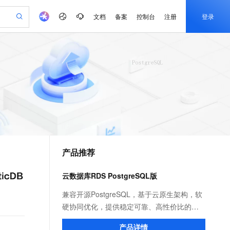
文档
备案
控制台
注册
登录
验
作计划
器
AI 活动
专业服务
服务伙伴合作计划
开发者社区
加入我们
产品动态
服务平台百炼
阿里云 OPC 创新助力计划
一站式生成采购清单，支持单品或批量购买
io：打造专属 AI 语音助手
S产品伙伴计划（繁花）
峰会
CS
造的大模型服务与应用开发平台
一句话生成原生可编辑精美 PPT 文稿
AI 生产力先锋
Al MaaS 服务伙伴赋能合作
域名
博文
Careers
至高可申请百万元
Qwen3.8-Max 模型上线
开启高性价比 AI 编程新体验
弹性可伸缩的云计算服务
Qwen-Audio-3.0-Realtime 端到端实时语音角色扮演
输入一句话想法, 轻松生成专业的 PPT
先锋实践拓展 AI 生产力的边界
Token 补贴，五大权
计划
海大会
伙伴信用分合作计划
商标
问答
社会招聘
益加速 OPC 成功
eek-V4-Pro
SS
一键部署幻兽帕鲁游戏服务器
飞天发布时刻
HOT
Open Search 向量检索版支
划
备案
电子书
校园招聘
pSeek-V4-Pro
视频创作，一键激活电商全链路生产力
稳定、安全、高性价比、高性能的云存储服务
一键购买专属联机服务器，轻松开启游戏
所见，即是所愿
持视频检索 Pipeline 功能
更多支持
划
公司注册
镜像站
视频生成
语音识别与合成
专属 QwenPaw
漫剧工坊：一站式动画创作平台
AI 实训营
HOT
应用身份服务 (IDaaS)
合作伙伴培训与认证
产品推荐
划
上云迁移
站生成，高效打造优质广告素材
全接入的云上超级电脑
从聊天伙伴进化为能主动干活的本地数字员工
快速生产连贯的高质量长漫剧
从基础到进阶，Agent 创客手把手教你
OpenClaw 管理能力上线
e-1.1-T2V
Qwen3-TTS-Flash
lScope
我要反馈
查询合作伙伴
畅细腻的高质量视频
离线语音合成大模型，多语言方言自适应，低延迟高稳定
n Alibaba Cloud ISV 合作
代维服务
建企业门户网站
10 分钟搭建微信、支付宝小程序
云数据库RDS PostgreSQL版
MaxCompute MaxFrame 提
创新加速
ope
登录合作伙伴管理后台
我要建议
站，无忧落地极速上线
以可视化方式快速构建移动和 PC 门户网站
国内短信简单易用，安全可靠，秒级触达，全球覆盖200+国家和地区。
高效部署网站，快速应用到小程序
供自动弹性内存功能
e-1.1-I2V
Cosyvoice-V3-Flash
兼容开源PostgreSQL，基于云原生架构，软
安全
畅自然，细节丰富
高表现力语音合成大模型，语音克隆听感自然
我要投诉
PolarDB
硬协同优化，提供稳定可靠、高性价比的数
上云场景组合购
Milvus 弹性伸缩功能新增节
伴
漫剧创作，剧本、分镜、视频高效生成
100%兼容MySQL、PostgreSQL，兼容Oracle，支持集中和分布式
覆盖90%+业务场景，专享组合折扣价
点支持范围
据库服务。丰富的插件拓展，支撑各领域场
2V
VPN
Fun-ASR
产品详情