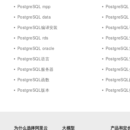
PostgreSQL mpp
PostgreSQL
PostgreSQL data
PostgreSQL 
PostgreSQL编译安装
PostgreSQ
PostgreSQL rds
PostgreSQ
PostgreSQL oracle
PostgreSQ
PostgreSQL语言
PostgreSQ
PostgreSQL服务器
PostgreSQ
PostgreSQL函数
PostgreSQ
PostgreSQL版本
PostgreSQ
为什么选择阿里云
大模型
产品和定