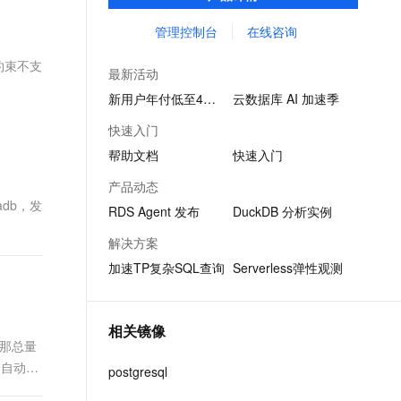
景化业务。
文戏情感细腻自然，动作戏激烈拳拳到肉，实现更强表演能力
支持中英文自由切换，具备更强的噪声鲁棒性
ernetes 版 ACK
云聚AI 严选权益
AI 原生数据库服务发布
SSL 证书
管理控制台
在线咨询
，一键激活高效办公新体验
理容器应用的 K8s 服务
精选AI产品，从模型到应用全链提效
Agent 数据网关
堡垒机
Y约束不支
AI 用量加速计划
云原生数据库 PolarDB
最新活动
应用
防火墙
、识别商机，让客服更高效、服务更出色。
新老同享，达量后返
Agentic Database 发布
新用户年付低至4折起
云数据库 AI 加速季
千问办公
主机安全
NEW
快速入门
的智能体编程平台
一站式AI生产力平台
帮助文档
快速入门
AI 应用及服务市场
伶鹊
产品动态
企业级人与Agent协作平台，接入和调度多个数字员工
智能客服平台，对话机器人、对话分析、智能外呼
adb，发
AI 应用
RDS Agent 发布
DuckDB 分析实例
大模型服务平台百炼 - 全妙
大模型
解决方案
应用创作平台
多模态内容创作工具，已接入 DeepSeek
加速TP复杂SQL查询
Serverless弹性观测
自然语言处理
数据标注
相关镜像
机器学习
，那总量
息提取
与 AI 智能体进行实时音视频通话
会自动维
postgresql
从文本、图片、视频中提取结构化的属性信息
构建支持视频理解的 AI 音视频实时通话应用