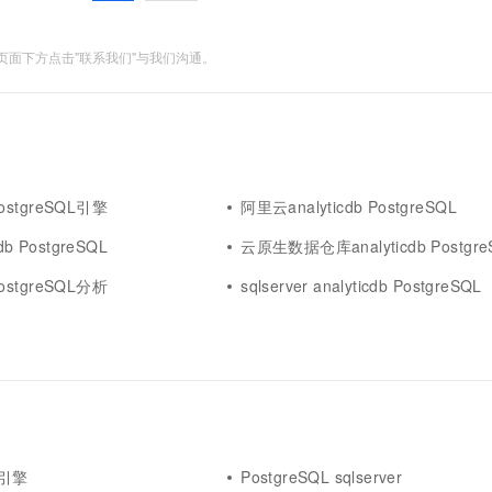
面下方点击"联系我们"与我们沟通。
 PostgreSQL引擎
阿里云analyticdb PostgreSQL
db PostgreSQL
云原生数据仓库analyticdb PostgreSQL
 PostgreSQL分析
sqlserver analyticdb PostgreSQL
L引擎
PostgreSQL sqlserver