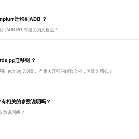
一个 AI 助手
超强辅助，Bol
即刻拥有 DeepSeek-R1 满血版
在企业官网、通讯软件中为客户提供 AI 客服
多种方案随心选，轻松解锁专属 DeepSeek
enplum迁移到ADB ？
um迁移到ADB PG 有相关的文档么？
rds pg迁移到 ？
 pg迁移到 adb pg 7.0版， 有相关迁移的经验文档，验证文档么？
ann插件有相关的参数说明吗？
相关的参数说明吗？