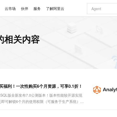
云市场
伙伴
服务
了解阿里云
AI 特惠
数据与 API
成为产品伙伴
企业增值服务
最佳实践
价格计算器
AI 场景体
基础软件
产品伙伴合
阿里云认证
市场活动
配置报价
大模型
db 的相关内容
自助选配和估算价格
新方式
睿译宝，AI翻译排版一步到位
智启 AI 普惠权益
产品生态集成认证中心
企业支持计划
云上春晚
域名与网站
千问官方 MaaS 平台，为开发者和 Agent 而生，新用户赠送 1 亿 + tokens 额度
Qwen Aud
AI Coding
阿里云Maa
2026 阿里云
云服务器 E
为企业打
数据集
Windows
大模型认证
模型
NEW
NEW
交付可用成果
值低价云产品抢先购
上传文档即自动完成翻译和格式还原
至高享 1亿+免费 tokens，加速 Al 应用落地
提供智能易用的域名与建站服务
智能编程，一键
安全可靠、
产品生态伙伴
专家技术服务
云上奥运之旅
弹性计算合作
阿里云中企出
手机三要素
宝塔 Linux
全部认证
价格优势
有专属领域专家
GLM-5.2：长任务时代开源旗舰模型
阿里云 OPC 创新助力计划
千问大模型
即刻拥有 DeepS
AI 电商营销
对象存储 O
大模型
产品生态伙伴工作台
企业增值服务台
云栖战略参考
云存储合作计
云栖大会
身份实名认证
CentOS
训练营
推动算力普惠，释放技术红利
最高返9万
多领域专家智能体,一键组建 AI 虚拟交付团队
快速构建应用程序和网站，即刻迈出上云第一步
至高百万元 Token 补贴，加速一人公司成长
多元化、高性能、安全可靠的大模型服务
真正可用的 1M 上下文,一次完成代码全链路开发
轻松解锁专属 Dee
从图文生成到
云上的中国
数据库合作计
活动全景
短信
Docker
图片和
站式影视创作平台
Hermes Agent，打造自进化智能体
Token Plan 模型订阅计划
数字证书管理服务（原SSL证书）
5 分钟轻松部署
AI 广告创作
无影云电脑
企业成长
NEW
信息公告
看见新力量
云网络合作计
OCR 文字识别
JAVA
证享300元代金券
可视化编排打通从文字构思到成片全链路闭环
全托管，含MySQL、PostgreSQL、SQL Server、MariaDB多引擎
自主进化，持久记忆，越用越聪明
Qwen3.8-Max 首发尝鲜，限时加量 10 倍，夜间低至2折
实现全站HTTPS，呈现可信的WEB访问
图文、视频一
随时随地安
Kimi-K3
HappyHors
NEW
魔搭 Mode
loud
服务实践
官网公告
享优先购买福利！一次性购买6个月资源，可享0.1折！
Kimi 最新旗舰模型，长程编程与推理利器
让文字生成流
金融模力时刻
Salesforce O
版
发票查验
全能环境
Claude Code + GStack 打造工程团队
千问办公，限时限量积分加倍
Qoder
低代码高效构
AI 建站
短信服务
型
NEW
作计划
计划
创新中心
魔搭 ModelSc
健康状态
理服务
让AI从“聊天伙伴”进化为能干活的“数字员工”
安装技能 GStack，拥有专属 AI 工程团队
你的AI工作搭子，覆盖日常办公高频场景
面向真实软件的智能体编程平台
0 代码专业建
greSQL版全新发布7.0公测版本！版本性能较开源实现
客户案例
天气预报查询
操作系统
Deepseek-v4-pro
HappyHors
态合作计划
51元即可解锁6个月的使用权限（可服务于生产系统）；
态智能体模型
旗舰 MoE 大模型，百万上下文与顶尖推理能力
图生视频，流
同享
万小智 AI 建站低至 15元/月
Qoder CN
AI 短剧/漫剧
云原生数据库 
快递物流查询
WordPress
成为服务伙
存引擎！（较自建数仓，开箱可达3X以上性能， 轻量
高校合作
点，立即开启云上创新
覆盖公网/内网、递归/权威、移动APP等全场景解析服务
送.CN域名，送备案服务码
基于千问大模型等，支持代码智能生成、研发智能问答
AI助力短剧
GLM-5.2
Wan2.7-T
Ubuntu