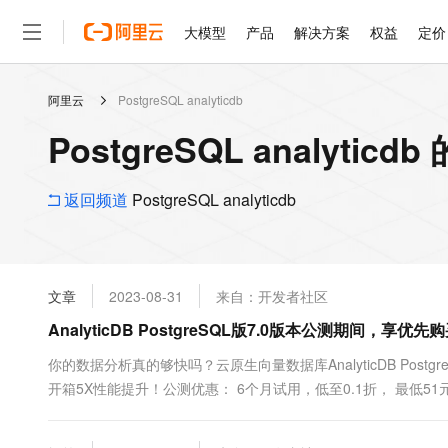
大模型
产品
解决方案
权益
定价
阿里云
PostgreSQL analyticdb
大模型
产品
解决方案
权益
定价
云市场
伙伴
服务
了解阿里云
精选产品
精选解决方案
普惠上云
产品定价
精选商城
成为销售伙伴
售前咨询
为什么选择阿里云
千问AI平台
PostgreSQL analytic
了解云产品的定价详情
大模型服务平台百炼
千问办公，解锁你的工作
普惠上云 官方力荐
分销伙伴
在线服务
网站建设
什么是云计算
大
大模型服务与应用平台
企业级Agent产品，直接
云服务器38元/年起，超
咨询伙伴
多端小程序
技术领先
返回频道
PostgreSQL analyticdb
云上成本管理
售后服务
轻量应用服务器
Agency Agents：拥
官方推荐返现计划
大模型
精选产品
精选解决方案
Salesforce 国际版订阅
稳定可靠
管理和优化成本
推荐新用户得奖励，单订单
销售伙伴合作计划
自助服务
友盟天域
安全合规
人工智能与机器学习
AI
文本生成
云数据库 RDS
HappyHorse 打造一
云工开物
无影生态合作计划
在线服务
文章
2023-08-31
来自：开发者社区
观测云
分析师报告
高校专属算力普惠，学生认
计算
互联网应用开发
Qwen3.8-Max
HOT
Salesforce On Alibaba C
工单服务
AnalyticDB PostgreSQL版7.0版本公测期间，
智能体时代全能旗舰模型
Tuya 物联网平台阿里云
研究报告与白皮书
人工智能平台 PAI
快速拥有专属 OpenClaw
大模
Consulting Partner 合
大数据
容器
免费试用
短信专区
一站式AI开发、训练和推
你的数据分析真的够快吗？云原生向量数据库AnalyticDB Post
蓝凌 OA
Qwen3.7-Plus
AI 大模型销售与服务生
现代化应用
开箱5X性能提升！公测优惠： 6个月试用，低至0.1折， 最低
存储
天池大赛
能看、能想、能动手的多模
云解析DNS
解决方案免费试用 新老
电子合同
即刻购买 7.0版本三大特性： 极致性能，自研计算引擎和行列混
最高领取价值200元试用
安全
网络与CDN
AI 算法大赛
Qwen3-VL-Plus
调优可达5X以上的性能）企业级能力升....
畅捷通