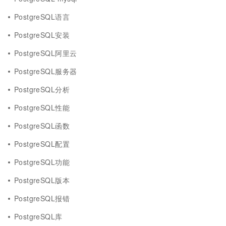
PostgreSQL语言
PostgreSQL安装
PostgreSQL阿里云
PostgreSQL服务器
PostgreSQL分析
PostgreSQL性能
PostgreSQL函数
PostgreSQL配置
PostgreSQL功能
PostgreSQL版本
PostgreSQL报错
PostgreSQL库