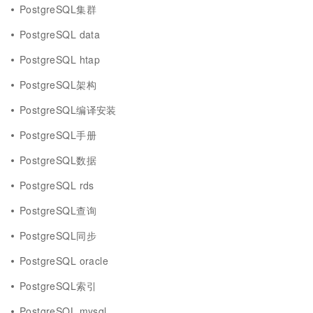
PostgreSQL集群
PostgreSQL data
PostgreSQL htap
PostgreSQL架构
PostgreSQL编译安装
PostgreSQL手册
PostgreSQL数据
PostgreSQL rds
PostgreSQL查询
PostgreSQL同步
PostgreSQL oracle
PostgreSQL索引
PostgreSQL mysql