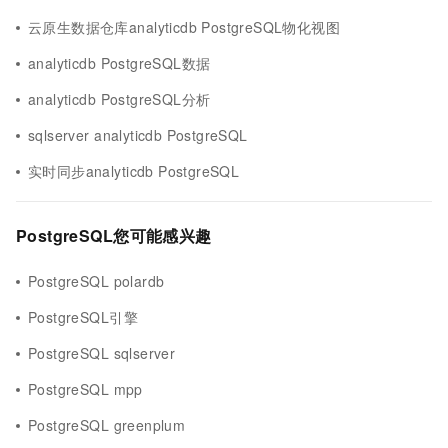
云原生数据仓库analyticdb PostgreSQL物化视图
analyticdb PostgreSQL数据
analyticdb PostgreSQL分析
sqlserver analyticdb PostgreSQL
实时同步analyticdb PostgreSQL
PostgreSQL您可能感兴趣
PostgreSQL polardb
PostgreSQL引擎
PostgreSQL sqlserver
PostgreSQL mpp
PostgreSQL greenplum