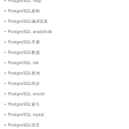
PostgreSQL htap
PostgreSQL架构
PostgreSQL编译安装
PostgreSQL analyticdb
PostgreSQL手册
PostgreSQL数据
PostgreSQL rds
PostgreSQL查询
PostgreSQL同步
PostgreSQL oracle
PostgreSQL索引
PostgreSQL mysql
PostgreSQL语言