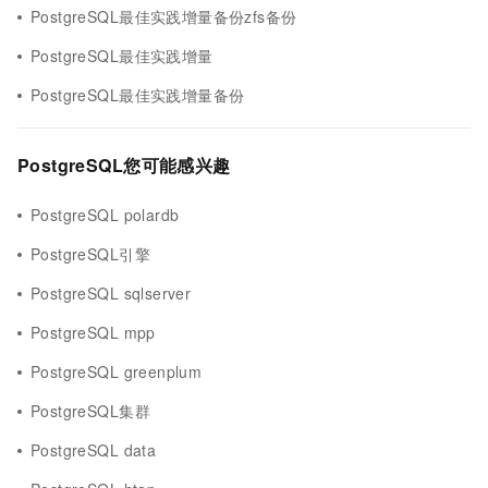
PostgreSQL最佳实践增量备份zfs备份
PostgreSQL最佳实践增量
PostgreSQL最佳实践增量备份
PostgreSQL您可能感兴趣
PostgreSQL polardb
PostgreSQL引擎
PostgreSQL sqlserver
PostgreSQL mpp
PostgreSQL greenplum
PostgreSQL集群
PostgreSQL data