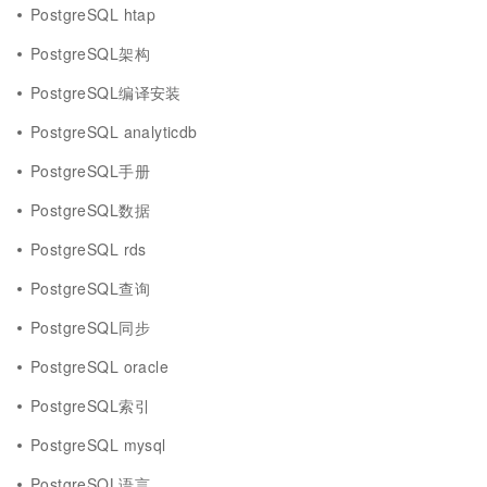
PostgreSQL htap
PostgreSQL架构
PostgreSQL编译安装
PostgreSQL analyticdb
PostgreSQL手册
PostgreSQL数据
PostgreSQL rds
PostgreSQL查询
PostgreSQL同步
PostgreSQL oracle
PostgreSQL索引
PostgreSQL mysql
PostgreSQL语言