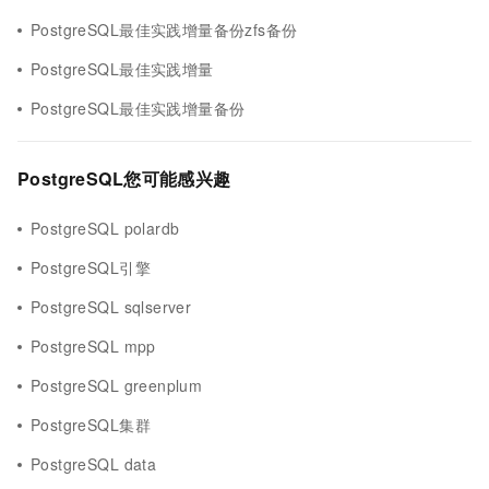
PostgreSQL最佳实践增量备份zfs备份
PostgreSQL最佳实践增量
PostgreSQL最佳实践增量备份
PostgreSQL您可能感兴趣
PostgreSQL polardb
PostgreSQL引擎
PostgreSQL sqlserver
PostgreSQL mpp
PostgreSQL greenplum
PostgreSQL集群
PostgreSQL data