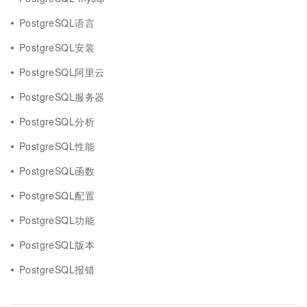
PostgreSQL语言
PostgreSQL安装
PostgreSQL阿里云
PostgreSQL服务器
PostgreSQL分析
PostgreSQL性能
PostgreSQL函数
PostgreSQL配置
PostgreSQL功能
PostgreSQL版本
PostgreSQL报错