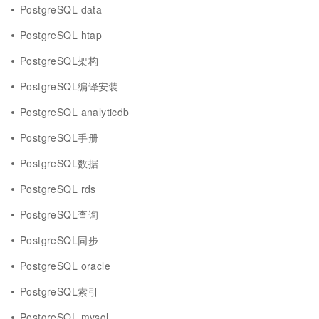
PostgreSQL data
PostgreSQL htap
PostgreSQL架构
PostgreSQL编译安装
PostgreSQL analyticdb
PostgreSQL手册
PostgreSQL数据
PostgreSQL rds
PostgreSQL查询
PostgreSQL同步
PostgreSQL oracle
PostgreSQL索引
PostgreSQL mysql