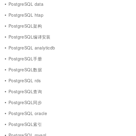
PostgreSQL data
PostgreSQL htap
PostgreSQL架构
PostgreSQL编译安装
PostgreSQL analyticdb
PostgreSQL手册
PostgreSQL数据
PostgreSQL rds
PostgreSQL查询
PostgreSQL同步
PostgreSQL oracle
PostgreSQL索引
PostgreSQL mysql