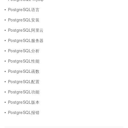
PostgreSQL语言
PostgreSQL安装
PostgreSQL阿里云
PostgreSQL服务器
PostgreSQL分析
PostgreSQL性能
PostgreSQL函数
PostgreSQL配置
PostgreSQL功能
PostgreSQL版本
PostgreSQL报错