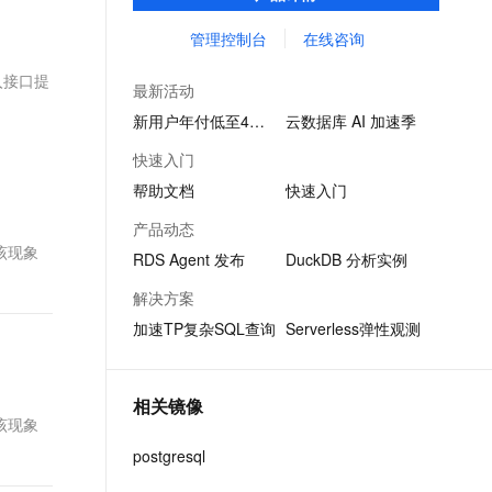
景化业务。
文戏情感细腻自然，动作戏激烈拳拳到肉，实现更强表演能力
支持中英文自由切换，具备更强的噪声鲁棒性
ernetes 版 ACK
云聚AI 严选权益
AI 原生数据库服务发布
SSL 证书
管理控制台
在线咨询
，一键激活高效办公新体验
理容器应用的 K8s 服务
精选AI产品，从模型到应用全链提效
Agent 数据网关
堡垒机
入接口提
AI 用量加速计划
云原生数据库 PolarDB
最新活动
应用
防火墙
、识别商机，让客服更高效、服务更出色。
新老同享，达量后返
Agentic Database 发布
新用户年付低至4折起
云数据库 AI 加速季
千问办公
主机安全
NEW
快速入门
的智能体编程平台
一站式AI生产力平台
帮助文档
快速入门
AI 应用及服务市场
伶鹊
产品动态
企业级人与Agent协作平台，接入和调度多个数字员工
智能客服平台，对话机器人、对话分析、智能外呼
该现象
AI 应用
RDS Agent 发布
DuckDB 分析实例
大模型服务平台百炼 - 全妙
大模型
解决方案
应用创作平台
多模态内容创作工具，已接入 DeepSeek
加速TP复杂SQL查询
Serverless弹性观测
自然语言处理
数据标注
相关镜像
机器学习
该现象
息提取
与 AI 智能体进行实时音视频通话
postgresql
从文本、图片、视频中提取结构化的属性信息
构建支持视频理解的 AI 音视频实时通话应用