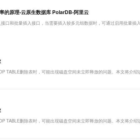
服务生态伙伴
视觉 Coding、空间感知、多模态思考等全面升级
1M上下文，专为长程任务能力而生
云工开物
企业应用
Works
Night Plan 支持 Qwen 3.8-Max
云原生大数据计算服务 MaxCompute
AI 办公
容器服务 Kub
NEW
Red Hat
入效率的原理-云原生数据库 PolarDB-阿里云
30+ 款产品免费体验
Data Agent 驱动的一站式 Data+AI 开发治理平台
夜间 5 折，Qwen/Meoo/TokenPlan 客户专享
面向分析的企业级SaaS模式云数据仓库
AI智能应用
提供一站式管
科研合作
ERP
堂（旗舰版）
SUSE
中包含单行插入接口和批量插入接口，当需要插入较多元组数据时，可通过启用批量插
智能客服
AI 应用构建
大模型原生
CRM
防护产品
2个月
自动承接线索
建站小程序
Qoder
大模型服务平台百炼-应用模版
OA 办公系统
HOT
NEW
面向真实软件
个人版上线、团队版降价；千问3.8-Max首发发尝鲜
丰富多元化的应用模版和解决方案
力提升
财税管理
模板建站
万有无界
大模型服务平台百炼-智能体
放
400电话
定制建站
的模型效果
灵活可视化地构建企业级 Agent
用DROP TABLE删除表时，可能出现磁盘空间未立即释放的问题。本文将介绍
方案
广告营销
模板小程序
秒悟
人工智能平台 PAI
定制小程序
云端极速 AI 
新一代 AI 视频生成模型，深度适配广告营销等场景
AI Native 的算法工程平台，一站式完成建模、训练、推理服务部署
APP 开发
建站系统
放
用DROP TABLE删除表时，可能出现磁盘空间未立即释放的问题。本文将介绍
AI 应用
10分钟微调：让0.6B模型媲美235B模
多模态数据信
型
依托云原生高可用架构,实现Dify私有化部署
用1%尺寸在特定领域达到大模型90%以上效果