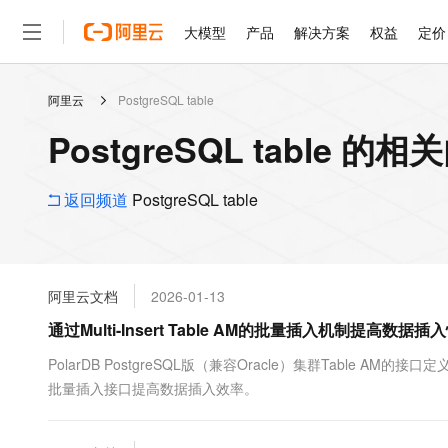
大模型
产品
解决方案
权益
定价
阿里云
PostgreSQL table
大模型
产品
解决方案
权益
定价
云市场
伙伴
服务
了解阿里云
精选产品
精选解决方案
普惠上云
产品定价
精选商城
成为销售伙伴
售前咨询
为什么选择阿里云
千问AI平台
PostgreSQL table 的相
了解云产品的定价详情
大模型服务平台百炼
睿译宝，AI翻译排版一
普惠上云 官方力荐
分销伙伴
在线服务
网站建设
什么是云计算
大
大模型服务与应用平台
上传文档即自动完成翻译和
云服务器38元/年起，超
咨询伙伴
多端小程序
技术领先
返回频道
PostgreSQL table
云上成本管理
售后服务
轻量应用服务器
GLM-5.2：长任务时代
官方推荐返现计划
大模型
精选产品
精选解决方案
Salesforce 国际版订阅
稳定可靠
管理和优化成本
推荐新用户得奖励，单订单
销售伙伴合作计划
自助服务
友盟天域
安全合规
人工智能与机器学习
AI
文本生成
云数据库 RDS
Hermes Agent，打造
云工开物
无影生态合作计划
在线服务
阿里云文档
2026-01-13
观测云
分析师报告
自主进化，持久记忆，越用
高校专属算力普惠，学生认
计算
互联网应用开发
Qwen3.8-Max
HOT
Salesforce On Alibaba C
工单服务
通过Multi-Insert Table AM的批量插入机制提高数据
智能体时代全能旗舰模型
Tuya 物联网平台阿里云
研究报告与白皮书
人工智能平台 PAI
快速拥有专属 OpenClaw
大模
Consulting Partner 合
大数据
容器
免费试用
短信专区
一站式AI开发、训练和推
PolarDB PostgreSQL版（兼容Oracle）集群Tabl
蓝凌 OA
Qwen3.7-Plus
AI 大模型销售与服务生
现代化应用
批量插入接口提高数据插入效率。
存储
天池大赛
能看、能想、能动手的多模
云解析DNS
解决方案免费试用 新老
电子合同
最高领取价值200元试用
安全
网络与CDN
AI 算法大赛
Qwen3-VL-Plus
畅捷通