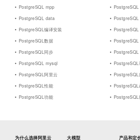
PostgreSQL mpp
PostgreSQL
PostgreSQL data
PostgreSQL 
PostgreSQL编译安装
PostgreSQL 
PostgreSQL数据
PostgreSQL 
PostgreSQL同步
PostgreSQL 
PostgreSQL mysql
PostgreSQ
PostgreSQL阿里云
PostgreS
PostgreSQL性能
PostgreSQ
PostgreSQL功能
PostgreSQ
为什么选择阿里云
大模型
产品和定