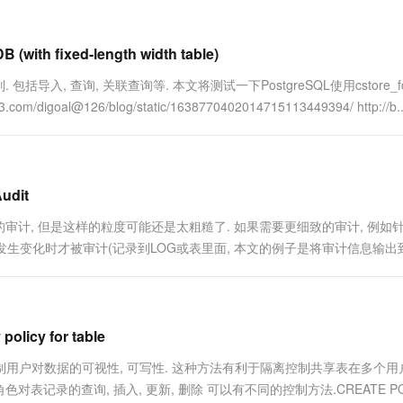
(with fixed-length width table)
包括导入, 查询, 关联查询等. 本文将测试一下PostgreSQL使用cstore_f
goal@126/blog/static/1638770402014715113449394/ http://b..
udit
计, 但是这样的粒度可能还是太粗糙了. 如果需要更细致的审计, 例如
发生变化时才被审计(记录到LOG或表里面, 本文的例子是将审计信息输出到
L 9.2为例进行讲解. # 基础的参....
policy for table
精细化控制用户对数据的可视性, 可写性. 这种方法有利于隔离控制共享表在多个
表记录的查询, 插入, 更新, 删除 可以有不同的控制方法.CREATE PO