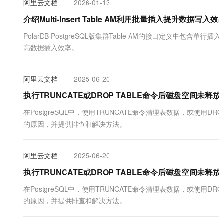
阿里云文档
2026-01-13
大数据开发治理平台 Data
AI 产品 免费试用
网络
安全
云开发大赛
Tableau 订阅
介绍Multi-Insert Table AM利用批量插入提升数据写
1亿+ 大模型 tokens 和 
可观测
入门学习赛
中间件
AI空中课堂在线直播课
PolarDB PostgreSQL版集群Table AM的接口定义
云防火墙
140+云产品 免费试用
大模型服务
高数据插入效率。
上云与迁云
云原生的云上边界网络安全
产品新客免费试用，最长1
数据库
生态解决方案
千问AI平台-Token Plan
企业出海
大模型ACA认证体验
大数据计算
阿里云文档
2025-06-20
助力企业全员 AI 认知与能
行业生态解决方案
政企业务
媒体服务
千问AI平台-模型体验
执行TRUNCATE或DROP TABLE命令后磁盘空间未释
开发者生态解决方案
在线体验全尺寸、多种模态
企业服务与云通信
在PostgreSQL中，使用TRUNCATE命令清理表数据，或使
AI 开发和 AI 应用解决
的原因，并提供排查和解决方法。
Happy 系列大模型
域名与网站
终端用户计算
阿里云文档
2025-06-20
Serverless
执行TRUNCATE或DROP TABLE命令后磁盘空间未释
大模型解决方案
在PostgreSQL中，使用TRUNCATE命令清理表数据，或使
开发工具
快速部署 Dify，高效搭建 
的原因，并提供排查和解决方法。
迁移与运维管理