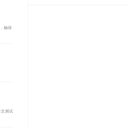
t.diy 一步搞定创意建站
构建大模型应用的安全防护体系
通过自然语言交互简化开发流程,全栈开发支持
通过阿里云安全产品对 AI 应用进行安全防护
句，确保
 本文测试