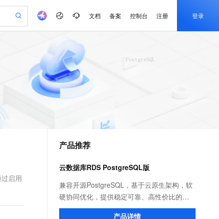
文档
备案
控制台
注册
登录
验
作计划
器
AI 活动
专业服务
服务伙伴合作计划
开发者社区
加入我们
产品动态
服务平台百炼
阿里云 OPC 创新助力计划
一站式生成采购清单，支持单品或批量购买
可编辑精美 PPT 文稿
S产品伙伴计划（繁花）
峰会
CS
造的大模型服务与应用开发平台
Agency Agents：拥有专属领域专家
AI 生产力先锋
Al MaaS 服务伙伴赋能合作
域名
博文
Careers
至高可申请百万元
Qwen3.8-Max 模型上线
 轻松生成专业的 PPT
开启高性价比 AI 编程新体验
弹性可伸缩的云计算服务
先锋实践拓展 AI 生产力的边界
多领域专家智能体,一键组建 AI 虚拟交付团队
Token 补贴，五大权
计划
海大会
伙伴信用分合作计划
商标
问答
社会招聘
益加速 OPC 成功
帕鲁游戏服务器
SS
HappyHorse 打造一站式影视创作平台
飞天发布时刻
HOT
Open Search 向量检索版支
划
备案
电子书
校园招聘
联机服务器，轻松开启游戏
视频创作，一键激活电商全链路生产力
稳定、安全、高性价比、高性能的云存储服务
所见，即是所愿
持视频检索 Pipeline 功能
可视化编排打通从文字构思到成片全链路闭环
更多支持
划
公司注册
镜像站
视频生成
语音识别与合成
 智能体与工作流应用
漫剧工坊：一站式动画创作平台
AI 实训营
应用身份服务 (IDaaS)
合作伙伴培训与认证
产品推荐
划
上云迁移
站生成，高效打造优质广告素材
全接入的云上超级电脑
通过阿里云百炼高效搭建AI应用,助力高效开发
快速生产连贯的高质量长漫剧
从基础到进阶，Agent 创客手把手教你
OpenClaw 管理能力上线
e-1.1-T2V
Qwen3-TTS-Flash
lScope
我要反馈
查询合作伙伴
畅细腻的高质量视频
离线语音合成大模型，多语言方言自适应，低延迟高稳定
n Alibaba Cloud ISV 合作
代维服务
建企业门户网站
10 分钟搭建微信、支付宝小程序
云数据库RDS PostgreSQL版
MaxCompute MaxFrame 提
创新加速
ope
登录合作伙伴管理后台
我要建议
站，无忧落地极速上线
以可视化方式快速构建移动和 PC 门户网站
国内短信简单易用，安全可靠，秒级触达，全球覆盖200+国家和地区。
高效部署网站，快速应用到小程序
供自动弹性内存功能
通过启用
e-1.1-I2V
Cosyvoice-V3-Flash
兼容开源PostgreSQL，基于云原生架构，软
安全
畅自然，细节丰富
高表现力语音合成大模型，语音克隆听感自然
我要投诉
PolarDB
硬协同优化，提供稳定可靠、高性价比的数
上云场景组合购
Milvus 弹性伸缩功能新增节
伴
漫剧创作，剧本、分镜、视频高效生成
100%兼容MySQL、PostgreSQL，兼容Oracle，支持集中和分布式
覆盖90%+业务场景，专享组合折扣价
点支持范围
据库服务。丰富的插件拓展，支撑各领域场
2V
VPN
Fun-ASR
产品详情