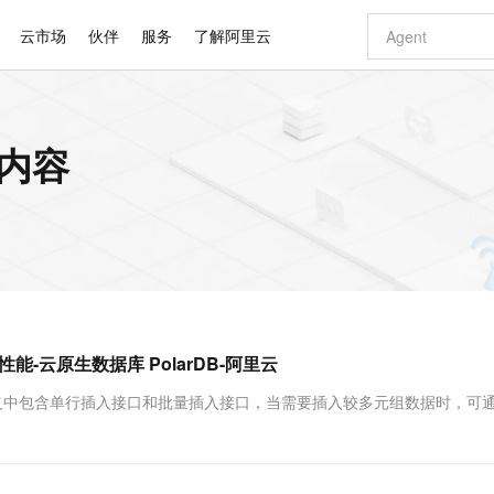
云市场
伙伴
服务
了解阿里云
AI 特惠
数据与 API
成为产品伙伴
企业增值服务
最佳实践
价格计算器
AI 场景体
基础软件
产品伙伴合
阿里云认证
市场活动
配置报价
大模型
关内容
自助选配和估算价格
步到位
智启 AI 普惠权益
产品生态集成认证中心
企业支持计划
云上春晚
域名与网站
Qwen Audio：打造专属 AI 语音助手
千问官方 MaaS 平台，为开发者和 Agent 而生，新用户赠送 1 亿 + tokens 额度
一句话生成原生
AI Coding
阿里云Maa
2026 阿里云
云服务器 E
为企业打
数据集
Windows
大模型认证
模型
NEW
NEW
格式还原
值低价云产品抢先购
至高享 1亿+免费 tokens，加速 Al 应用落地
提供智能易用的域名与建站服务
Qwen-Audio-3.0-Realtime 端到端实时语音角色扮演
输入一句话想法,
智能编程，一键
安全可靠、
产品生态伙伴
专家技术服务
云上奥运之旅
弹性计算合作
阿里云中企出
手机三要素
宝塔 Linux
全部认证
价格优势
开源旗舰模型
即刻拥有 DeepSeek-V4-Pro
阿里云 OPC 创新助力计划
千问大模型
一键部署幻兽
AI 电商营销
对象存储 O
大模型
产品生态伙伴工作台
企业增值服务台
云栖战略参考
云存储合作计
云栖大会
身份实名认证
CentOS
训练营
推动算力普惠，释放技术红利
最高返9万
真正可用的 1M 上下文,一次完成代码全链路开发
快速构建应用程序和网站，即刻迈出上云第一步
轻松解锁专属 DeepSeek-V4-Pro
至高百万元 Token 补贴，加速一人公司成长
多元化、高性能、安全可靠的大模型服务
一键购买专属
从图文生成到
云上的中国
数据库合作计
活动全景
短信
Docker
图片和
自进化智能体
5 分钟轻松部署专属 QwenPaw
Token Plan 模型订阅计划
数字证书管理服务（原SSL证书）
高效搭建 AI
AI 广告创作
无影云电脑
企业成长
NEW
HOT
信息公告
看见新力量
云网络合作计
OCR 文字识别
JAVA
越聪明
证享300元代金券
全托管，含MySQL、PostgreSQL、SQL Server、MariaDB多引擎
Qwen3.8-Max 首发尝鲜，限时加量 10 倍，夜间低至2折
实现全站HTTPS，呈现可信的WEB访问
从聊天伙伴进化为能主动干活的本地数字员工
图文、视频一
随时随地安
Kimi-K3
HappyHors
NEW
魔搭 Mode
loud
服务实践
官网公告
插入性能-云原生数据库 PolarDB-阿里云
Kimi 最新旗舰模型，长程编程与推理利器
让文字生成流
金融模力时刻
Salesforce O
版
发票查验
全能环境
Claude Code + GStack 打造工程团队
千问办公，限时限量积分加倍
Qoder
低代码高效构
AI 建站
短信服务
型
NEW
作计划
计划
创新中心
魔搭 ModelSc
健康状态
理服务
让AI从“聊天伙伴”进化为能干活的“数字员工”
安装技能 GStack，拥有专属 AI 工程团队
你的AI工作搭子，覆盖日常办公高频场景
面向真实软件的智能体编程平台
0 代码专业建
e AM的接口定义中包含单行插入接口和批量插入接口，当需要插入较多元组数据时，可
客户案例
天气预报查询
操作系统
Deepseek-v4-pro
HappyHors
态合作计划
态智能体模型
旗舰 MoE 大模型，百万上下文与顶尖推理能力
图生视频，流
同享
万小智 AI 建站低至 15元/月
Qoder CN
AI 短剧/漫剧
云原生数据库 
快递物流查询
WordPress
成为服务伙
高校合作
点，立即开启云上创新
覆盖公网/内网、递归/权威、移动APP等全场景解析服务
送.CN域名，送备案服务码
基于千问大模型等，支持代码智能生成、研发智能问答
AI助力短剧
GLM-5.2
Wan2.7-T
Ubuntu