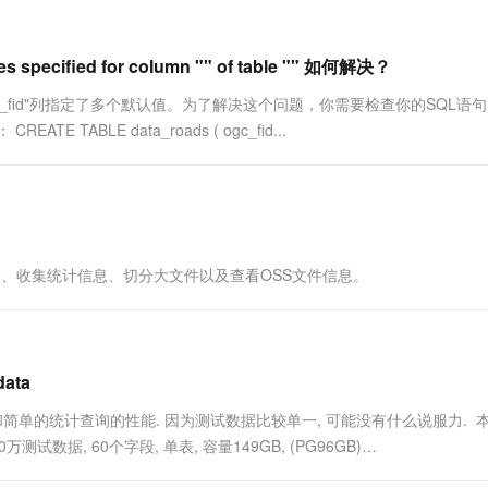
一个 AI 助手
超强辅助，Bol
即刻拥有 DeepSeek-R1 满血版
在企业官网、通讯软件中为客户提供 AI 客服
多种方案随心选，轻松解锁专属 DeepSeek
 specified for column "" of table "" 如何解决？
gc_fid"列指定了多个默认值。为了解决这个问题，你需要检查你的SQL语
TABLE data_roads ( ogc_fid...
执行计划、收集统计信息、切分大文件以及查看OSS文件信息。
data
 load和简单的统计查询的性能. 因为测试数据比较单一, 可能没有什么说服力.
数据, 60个字段, 单表, 容量149GB, (PG96GB)