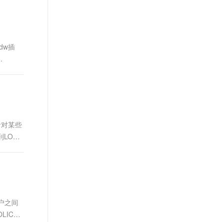
dw插
.
针对某些
LOG,
用户之间
LICY