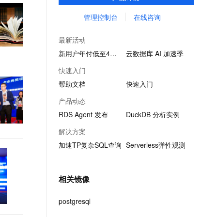
景化业务。
文戏情感细腻自然，动作戏激烈拳拳到肉，实现更强表演能力
支持中英文自由切换，具备更强的噪声鲁棒性
ernetes 版 ACK
云聚AI 严选权益
AI 原生数据库服务发布
SSL 证书
管理控制台
在线咨询
，一键激活高效办公新体验
理容器应用的 K8s 服务
精选AI产品，从模型到应用全链提效
Agent 数据网关
堡垒机
AI 用量加速计划
云原生数据库 PolarDB
最新活动
应用
防火墙
、识别商机，让客服更高效、服务更出色。
新老同享，达量后返
Agentic Database 发布
新用户年付低至4折起
云数据库 AI 加速季
千问办公
主机安全
NEW
快速入门
的智能体编程平台
一站式AI生产力平台
帮助文档
快速入门
AI 应用及服务市场
伶鹊
产品动态
企业级人与Agent协作平台，接入和调度多个数字员工
智能客服平台，对话机器人、对话分析、智能外呼
AI 应用
RDS Agent 发布
DuckDB 分析实例
大模型服务平台百炼 - 全妙
大模型
解决方案
应用创作平台
多模态内容创作工具，已接入 DeepSeek
加速TP复杂SQL查询
Serverless弹性观测
自然语言处理
数据标注
相关镜像
机器学习
息提取
与 AI 智能体进行实时音视频通话
postgresql
从文本、图片、视频中提取结构化的属性信息
构建支持视频理解的 AI 音视频实时通话应用