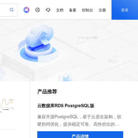
文档
备案
控制台
注册
登录
验
作计划
器
AI 活动
专业服务
服务伙伴合作计划
开发者社区
加入我们
产品动态
服务平台百炼
阿里云 OPC 创新助力计划
一站式生成采购清单，支持单品或批量购买
可编辑精美 PPT 文稿
S产品伙伴计划（繁花）
峰会
CS
造的大模型服务与应用开发平台
Agency Agents：拥有专属领域专家
AI 生产力先锋
Al MaaS 服务伙伴赋能合作
域名
博文
Careers
至高可申请百万元
Qwen3.8-Max 模型上线
 轻松生成专业的 PPT
开启高性价比 AI 编程新体验
弹性可伸缩的云计算服务
先锋实践拓展 AI 生产力的边界
多领域专家智能体,一键组建 AI 虚拟交付团队
Token 补贴，五大权
计划
海大会
伙伴信用分合作计划
商标
问答
社会招聘
益加速 OPC 成功
帕鲁游戏服务器
SS
HappyHorse 打造一站式影视创作平台
飞天发布时刻
HOT
Open Search 向量检索版支
划
备案
电子书
校园招聘
联机服务器，轻松开启游戏
视频创作，一键激活电商全链路生产力
稳定、安全、高性价比、高性能的云存储服务
所见，即是所愿
持视频检索 Pipeline 功能
可视化编排打通从文字构思到成片全链路闭环
更多支持
划
公司注册
镜像站
视频生成
语音识别与合成
 智能体与工作流应用
漫剧工坊：一站式动画创作平台
AI 实训营
应用身份服务 (IDaaS)
合作伙伴培训与认证
产品推荐
划
上云迁移
站生成，高效打造优质广告素材
全接入的云上超级电脑
通过阿里云百炼高效搭建AI应用,助力高效开发
快速生产连贯的高质量长漫剧
从基础到进阶，Agent 创客手把手教你
OpenClaw 管理能力上线
e-1.1-T2V
Qwen3-TTS-Flash
lScope
我要反馈
查询合作伙伴
畅细腻的高质量视频
离线语音合成大模型，多语言方言自适应，低延迟高稳定
n Alibaba Cloud ISV 合作
代维服务
建企业门户网站
10 分钟搭建微信、支付宝小程序
云数据库RDS PostgreSQL版
MaxCompute MaxFrame 提
创新加速
ope
登录合作伙伴管理后台
我要建议
站，无忧落地极速上线
以可视化方式快速构建移动和 PC 门户网站
国内短信简单易用，安全可靠，秒级触达，全球覆盖200+国家和地区。
高效部署网站，快速应用到小程序
供自动弹性内存功能
e-1.1-I2V
Cosyvoice-V3-Flash
兼容开源PostgreSQL，基于云原生架构，软
安全
畅自然，细节丰富
高表现力语音合成大模型，语音克隆听感自然
我要投诉
PolarDB
硬协同优化，提供稳定可靠、高性价比的数
上云场景组合购
Milvus 弹性伸缩功能新增节
伴
漫剧创作，剧本、分镜、视频高效生成
100%兼容MySQL、PostgreSQL，兼容Oracle，支持集中和分布式
覆盖90%+业务场景，专享组合折扣价
点支持范围
据库服务。丰富的插件拓展，支撑各领域场
2V
VPN
Fun-ASR
产品详情