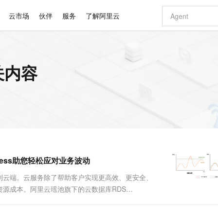
云市场
伙伴
服务
了解阿里云
AI 特惠
数据与 API
成为产品伙伴
企业增值服务
最佳实践
价格计算器
AI 场景体
基础软件
产品伙伴合
阿里云认证
市场活动
配置报价
大模型
相关内容
自助选配和估算价格
步到位
智启 AI 普惠权益
产品生态集成认证中心
企业支持计划
云上春晚
域名与网站
Qwen Audio：打造专属 AI 语音助手
千问官方 MaaS 平台，为开发者和 Agent 而生，新用户赠送 1 亿 + tokens 额度
一句话生成原生
AI Coding
阿里云Maa
2026 阿里云
云服务器 E
为企业打
数据集
Windows
大模型认证
模型
NEW
NEW
格式还原
值低价云产品抢先购
至高享 1亿+免费 tokens，加速 Al 应用落地
提供智能易用的域名与建站服务
Qwen-Audio-3.0-Realtime 端到端实时语音角色扮演
输入一句话想法,
智能编程，一键
安全可靠、
产品生态伙伴
专家技术服务
云上奥运之旅
弹性计算合作
阿里云中企出
手机三要素
宝塔 Linux
全部认证
价格优势
开源旗舰模型
即刻拥有 DeepSeek-V4-Pro
阿里云 OPC 创新助力计划
千问大模型
一键部署幻兽
AI 电商营销
对象存储 O
大模型
产品生态伙伴工作台
企业增值服务台
云栖战略参考
云存储合作计
云栖大会
身份实名认证
CentOS
训练营
推动算力普惠，释放技术红利
最高返9万
真正可用的 1M 上下文,一次完成代码全链路开发
快速构建应用程序和网站，即刻迈出上云第一步
轻松解锁专属 DeepSeek-V4-Pro
至高百万元 Token 补贴，加速一人公司成长
多元化、高性能、安全可靠的大模型服务
一键购买专属
从图文生成到
云上的中国
数据库合作计
活动全景
短信
Docker
图片和
自进化智能体
5 分钟轻松部署专属 QwenPaw
Token Plan 模型订阅计划
数字证书管理服务（原SSL证书）
高效搭建 AI
AI 广告创作
无影云电脑
企业成长
NEW
HOT
信息公告
看见新力量
云网络合作计
OCR 文字识别
JAVA
越聪明
证享300元代金券
全托管，含MySQL、PostgreSQL、SQL Server、MariaDB多引擎
Qwen3.8-Max 首发尝鲜，限时加量 10 倍，夜间低至2折
实现全站HTTPS，呈现可信的WEB访问
从聊天伙伴进化为能主动干活的本地数字员工
图文、视频一
随时随地安
Kimi-K3
HappyHors
NEW
魔搭 Mode
loud
服务实践
官网公告
erless助您轻松应对业务波动
Kimi 最新旗舰模型，长程编程与推理利器
让文字生成流
金融模力时刻
Salesforce O
版
发票查验
全能环境
Claude Code + GStack 打造工程团队
千问办公，限时限量积分加倍
Qoder
低代码高效构
AI 建站
短信服务
型
NEW
作计划
计划
创新中心
魔搭 ModelSc
健康状态
理服务
让AI从“聊天伙伴”进化为能干活的“数字员工”
安装技能 GStack，拥有专属 AI 工程团队
你的AI工作搭子，覆盖日常办公高频场景
面向真实软件的智能体编程平台
0 代码专业建
到云端。云服务除了帮助客户实现更高效、更安全、
客户案例
天气预报查询
操作系统
Deepseek-v4-pro
HappyHors
态合作计划
源成本。阿里云瑶池旗下的云数据库RDS
态智能体模型
旗舰 MoE 大模型，百万上下文与顶尖推理能力
图生视频，流
同享
万小智 AI 建站低至 15元/月
Qoder CN
AI 短剧/漫剧
云原生数据库 
快递物流查询
WordPress
成为服务伙
但不是终点。 RDS PostgreSQL Serverless是一
高校合作
点，立即开启云上创新
覆盖公网/内网、递归/权威、移动APP等全场景解析服务
送.CN域名，送备案服务码
基于千问大模型等，支持代码智能生成、研发智能问答
AI助力短剧
GLM-5.2
Wan2.7-T
Ubuntu