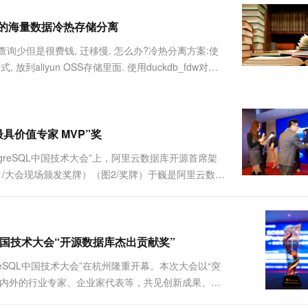
服务生态伙伴
视觉 Coding、空间感知、多模态思考等全面升级
1M上下文，专为长程任务能力而生
云工开物
企业应用
Works
Night Plan 支持 Qwen 3.8-Max
云原生大数据计算服务 MaxCompute
AI 办公
容器服务 Kub
NEW
Red Hat
现高效低价的海量数据冷热存储分离
30+ 款产品免费体验
Data Agent 驱动的一站式 Data+AI 开发治理平台
夜间 5 折，Qwen/Meoo/TokenPlan 客户专享
面向分析的企业级SaaS模式云数据仓库
AI智能应用
提供一站式管
科研合作
ERP
堂（旗舰版）
SUSE
 查询少但是很费钱, 迁移慢. 怎么办?冷热分离方案:使
智能客服
AI 应用构建
大模型原生
CRM
式, 放到aliyun OSS存储里面. 使用duckdb_fdw对
防护产品
2个月
自动承接线索
 aliyun OSS对象存储p....
建站小程序
Qoder
大模型服务平台百炼-应用模版
OA 办公系统
HOT
NEW
面向真实软件
个人版上线、团队版降价；千问3.8-Max首发发尝鲜
丰富多元化的应用模版和解决方案
力提升
财税管理
模板建站
万有无界
大模型服务平台百炼-智能体
最具价值专家 MVP”奖
400电话
定制建站
的模型效果
灵活可视化地构建企业级 Agent
ostgreSQL中国技术大会”上，阿里云数据库开源首席架
方案
广告营销
模板小程序
。（图1/大会现场颁发奖牌）（图2/奖牌）于巍是阿里云数据
秒悟
人工智能平台 PAI
定制小程序
云端极速 AI 
greSQL中文社区海外合作负责人，拥有15年数据库内
新一代 AI 视频生成模型，深度适配广告营销等场景
AI Native 的算法工程平台，一站式完成建模、训练、推理服务部署
APP 开发
建站系统
QL中国技术大会“开源数据库杰出贡献奖”
tgreSQL中国技术大会”在杭州隆重开幕。本次大会以“突
AI 应用
10分钟微调：让0.6B模型媲美235B模
多模态数据信
自国内外的行业专家、企业家代表等，共见创新成果、共
型
依托云原生高可用架构,实现Dify私有化部署
简称PolarDB-PG ）凭借在数据库开源领域的深耕布局和产
用1%尺寸在特定领域达到大模型90%以上效果