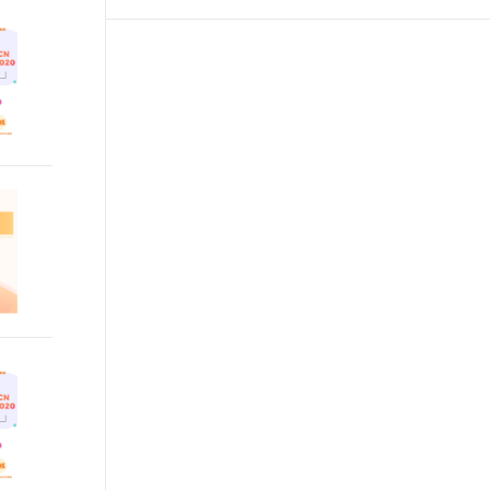
t.diy 一步搞定创意建站
构建大模型应用的安全防护体系
通过自然语言交互简化开发流程,全栈开发支持
通过阿里云安全产品对 AI 应用进行安全防护