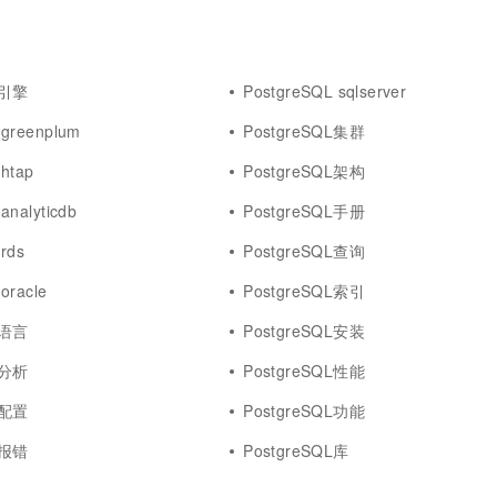
L引擎
PostgreSQL sqlserver
 greenplum
PostgreSQL集群
htap
PostgreSQL架构
analyticdb
PostgreSQL手册
rds
PostgreSQL查询
oracle
PostgreSQL索引
L语言
PostgreSQL安装
L分析
PostgreSQL性能
L配置
PostgreSQL功能
L报错
PostgreSQL库