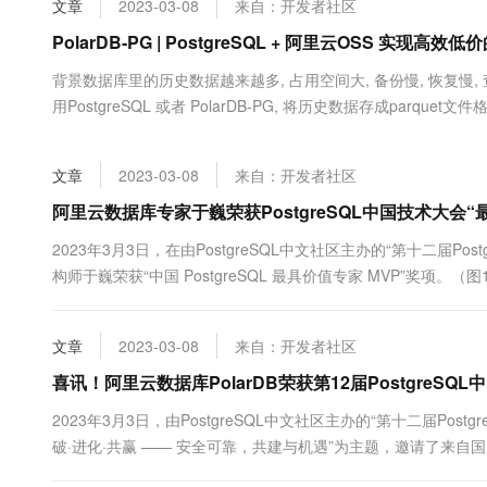
文章
2023-03-08
来自：开发者社区
大数据开发治理平台 Data
AI 产品 免费试用
网络
安全
云开发大赛
Tableau 订阅
PolarDB-PG | PostgreSQL + 阿里云OSS 实
1亿+ 大模型 tokens 和 
可观测
入门学习赛
中间件
AI空中课堂在线直播课
背景数据库里的历史数据越来越多, 占用空间大, 备份慢, 恢复慢,
云防火墙
140+云产品 免费试用
大模型服务
用PostgreSQL 或者 PolarDB-PG, 将历史数据存成parquet文件格
上云与迁云
云原生的云上边界网络安全
产品新客免费试用，最长1
数据库
OSS内的parquet文件进行查询.《DuckDB DataLake 场景使用举例 -
生态解决方案
千问AI平台-Token Plan
企业出海
大模型ACA认证体验
大数据计算
文章
2023-03-08
来自：开发者社区
助力企业全员 AI 认知与能
行业生态解决方案
政企业务
媒体服务
千问AI平台-模型体验
阿里云数据库专家于巍荣获PostgreSQL中国技术大会“
开发者生态解决方案
在线体验全尺寸、多种模态
企业服务与云通信
2023年3月3日，在由PostgreSQL中文社区主办的“第十二届P
AI 开发和 AI 应用解决
构师于巍荣获“中国 PostgreSQL 最具价值专家 MVP”奖项
Happy 系列大模型
域名与网站
库开源首席架构师、PolarDB开源社区技术委员会副主席、Post
核开发和架构设计经验，参....
终端用户计算
文章
2023-03-08
来自：开发者社区
Serverless
喜讯！阿里云数据库PolarDB荣获第12届PostgreS
大模型解决方案
2023年3月3日，由PostgreSQL中文社区主办的“第十二届Pos
开发工具
快速部署 Dify，高效搭建 
破·进化·共赢 —— 安全可靠，共建与机遇”为主题，邀请了来
迁移与运维管理
论国产数据库发展机遇。会上，PolarDB for PostgreSQL（