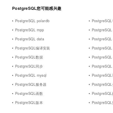
PostgreSQL您可能感兴趣
PostgreSQL polardb
PostgreSQ
PostgreSQL mpp
PostgreSQL
PostgreSQL data
PostgreSQL 
PostgreSQL编译安装
PostgreSQL 
PostgreSQL数据
PostgreSQL 
PostgreSQL同步
PostgreSQL 
PostgreSQL mysql
PostgreSQ
PostgreSQL服务器
PostgreSQ
PostgreSQL函数
PostgreSQ
PostgreSQL版本
PostgreSQ