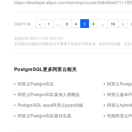
https://developer.aliyun.com/learning/course/52
reference 文档四. PG 开....
共有151条
<
1
...
3
4
5
6
...
16
>
更新时间 2024-12-03 18:01:21
本页面内关键词为智能算法引擎基于机器学习所生成，如有任何问题，可在页
PostgreSQL更多阿里云相关
阿里云PostgreSQL
阿里云Postg
阿里云PostgreSQL案例人群圈选
阿里云版本Pos
PostgreSQL epas阿里云ppas功能
阿里云hybrid
阿里云PostgreSQL最佳实践
性能阿里云Po