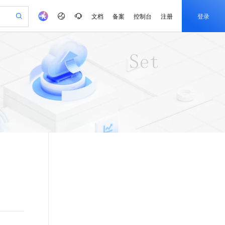
文档
备案
控制台
注册
登录
验
作计划
器
AI 活动
专业服务
服务伙伴合作计划
开发者社区
加入我们
产品动态
服务平台百炼
阿里云 OPC 创新助力计划
一站式生成采购清单，支持单品或批量购买
可编辑精美 PPT 文稿
S产品伙伴计划（繁花）
峰会
CS
造的大模型服务与应用开发平台
Agency Agents：拥有专属领域专家
AI 生产力先锋
Al MaaS 服务伙伴赋能合作
域名
博文
Careers
至高可申请百万元
Qwen3.8-Max 模型上线
 轻松生成专业的 PPT
开启高性价比 AI 编程新体验
弹性可伸缩的云计算服务
先锋实践拓展 AI 生产力的边界
多领域专家智能体,一键组建 AI 虚拟交付团队
Token 补贴，五大权
计划
海大会
伙伴信用分合作计划
商标
问答
社会招聘
益加速 OPC 成功
帕鲁游戏服务器
SS
HappyHorse 打造一站式影视创作平台
飞天发布时刻
HOT
Open Search 向量检索版支
划
备案
电子书
校园招聘
联机服务器，轻松开启游戏
视频创作，一键激活电商全链路生产力
稳定、安全、高性价比、高性能的云存储服务
所见，即是所愿
持视频检索 Pipeline 功能
可视化编排打通从文字构思到成片全链路闭环
更多支持
划
公司注册
镜像站
视频生成
语音识别与合成
 智能体与工作流应用
漫剧工坊：一站式动画创作平台
AI 实训营
应用身份服务 (IDaaS)
合作伙伴培训与认证
划
上云迁移
站生成，高效打造优质广告素材
全接入的云上超级电脑
通过阿里云百炼高效搭建AI应用,助力高效开发
快速生产连贯的高质量长漫剧
从基础到进阶，Agent 创客手把手教你
OpenClaw 管理能力上线
e-1.1-T2V
Qwen3-TTS-Flash
lScope
我要反馈
查询合作伙伴
畅细腻的高质量视频
离线语音合成大模型，多语言方言自适应，低延迟高稳定
n Alibaba Cloud ISV 合作
代维服务
建企业门户网站
10 分钟搭建微信、支付宝小程序
MaxCompute MaxFrame 提
创新加速
ope
登录合作伙伴管理后台
我要建议
站，无忧落地极速上线
以可视化方式快速构建移动和 PC 门户网站
国内短信简单易用，安全可靠，秒级触达，全球覆盖200+国家和地区。
高效部署网站，快速应用到小程序
供自动弹性内存功能
e-1.1-I2V
Cosyvoice-V3-Flash
安全
畅自然，细节丰富
高表现力语音合成大模型，语音克隆听感自然
我要投诉
PolarDB
上云场景组合购
Milvus 弹性伸缩功能新增节
伴
漫剧创作，剧本、分镜、视频高效生成
100%兼容MySQL、PostgreSQL，兼容Oracle，支持集中和分布式
覆盖90%+业务场景，专享组合折扣价
点支持范围
2V
VPN
Fun-ASR