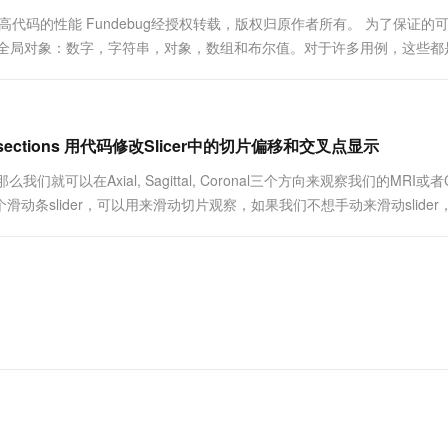
一个 AI 助手
超强辅助，Bol
来提高代码的性能 Fundebug经授权转载，版权归原作者所有。 为了保证的
即刻拥有 DeepSeek-R1 满血版
在企业官网、通讯软件中为客户提供 AI 客服
的全局对象：数字，字符串，对象，数组和布尔值。对于许多用例，这些都
多种方案随心选，轻松解锁专属 DeepSeek
不总是足够好。 在本文中，我们将讨论JS 中Set...
 and Intersections 用代码修改Slicer中的切片偏移和交叉点显示
那么我们就可以在Axial, Sagittal, Coronal三个方向来观察我们的MRI或
个滑动条slider，可以用来滑动切片观察，如果我们不想手动来滑动slider
片....