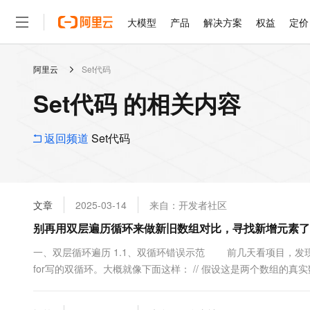
大模型
产品
解决方案
权益
定价
阿里云
Set代码
大模型
产品
解决方案
权益
定价
云市场
伙伴
服务
了解阿里云
精选产品
精选解决方案
普惠上云
产品定价
精选商城
成为销售伙伴
售前咨询
为什么选择阿里云
千问AI平台
Set代码 的相关内容
了解云产品的定价详情
大模型服务平台百炼
睿译宝，AI翻译排版一
普惠上云 官方力荐
分销伙伴
在线服务
网站建设
什么是云计算
大
大模型服务与应用平台
上传文档即自动完成翻译和
云服务器38元/年起，超
咨询伙伴
多端小程序
技术领先
返回频道
Set代码
云上成本管理
售后服务
轻量应用服务器
GLM-5.2：长任务时代
官方推荐返现计划
大模型
精选产品
精选解决方案
Salesforce 国际版订阅
稳定可靠
管理和优化成本
推荐新用户得奖励，单订单
销售伙伴合作计划
自助服务
友盟天域
安全合规
人工智能与机器学习
AI
文本生成
云数据库 RDS
Hermes Agent，打造
云工开物
无影生态合作计划
在线服务
文章
2025-03-14
来自：开发者社区
观测云
分析师报告
自主进化，持久记忆，越用
高校专属算力普惠，学生认
计算
互联网应用开发
Qwen3.8-Max
HOT
Salesforce On Alibaba C
工单服务
别再用双层遍历循环来做新旧数组对比，寻找新增元素了！使用a
智能体时代全能旗舰模型
Tuya 物联网平台阿里云
研究报告与白皮书
人工智能平台 PAI
快速拥有专属 OpenClaw
大模
Consulting Partner 合
大数据
容器
免费试用
短信专区
一站式AI开发、训练和推
一、双层循环遍历 1.1、双循环错误示范 前几天看项目，发
蓝凌 OA
Qwen3.7-Plus
AI 大模型销售与服务生
现代化应用
for写的双循环。大概就像下面这样： // 假设这是两个数组的真实数据 const 
存储
天池大赛
能看、能想、能动手的多模
云解析DNS
解决方案免费试用 新老
电子合同
最高领取价值200元试用
安全
网络与CDN
AI 算法大赛
Qwen3-VL-Plus
畅捷通