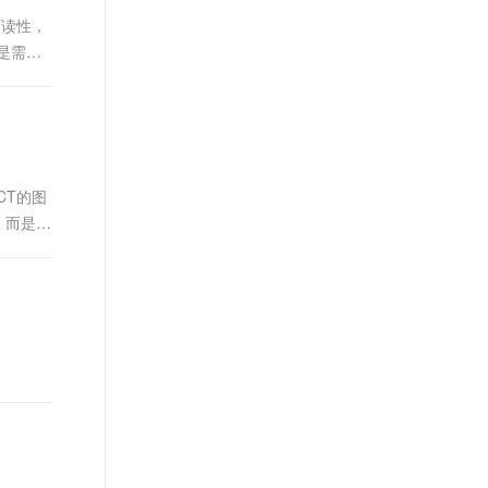
t.diy 一步搞定创意建站
构建大模型应用的安全防护体系
可读性，
通过自然语言交互简化开发流程,全栈开发支持
通过阿里云安全产品对 AI 应用进行安全防护
是需要
者CT的图
，而是通