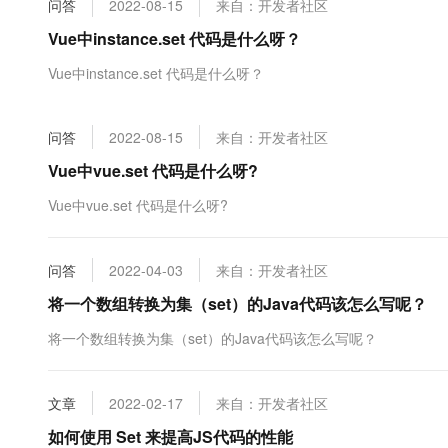
问答
2022-08-15
来自：开发者社区
大数据开发治理平台 Data
AI 产品 免费试用
网络
安全
云开发大赛
Tableau 订阅
Vue中instance.set 代码是什么呀？
1亿+ 大模型 tokens 和 
可观测
入门学习赛
中间件
AI空中课堂在线直播课
Vue中instance.set 代码是什么呀？
云防火墙
140+云产品 免费试用
大模型服务
上云与迁云
云原生的云上边界网络安全
产品新客免费试用，最长1
数据库
生态解决方案
千问AI平台-Token Plan
问答
2022-08-15
来自：开发者社区
企业出海
大模型ACA认证体验
大数据计算
助力企业全员 AI 认知与能
行业生态解决方案
Vue中vue.set 代码是什么呀?
政企业务
媒体服务
千问AI平台-模型体验
开发者生态解决方案
Vue中vue.set 代码是什么呀?
在线体验全尺寸、多种模态
企业服务与云通信
AI 开发和 AI 应用解决
Happy 系列大模型
域名与网站
问答
2022-04-03
来自：开发者社区
将一个数组转换为集（set）的Java代码该怎么写呢？
终端用户计算
将一个数组转换为集（set）的Java代码该怎么写呢？
Serverless
大模型解决方案
开发工具
快速部署 Dify，高效搭建 
文章
2022-02-17
来自：开发者社区
迁移与运维管理
如何使用 Set 来提高JS代码的性能