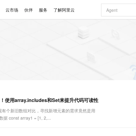
云市场
伙伴
服务
了解阿里云
AI 特惠
数据与 API
成为产品伙伴
企业增值服务
最佳实践
价格计算器
AI 场景体
基础软件
产品伙伴合
阿里云认证
市场活动
配置报价
大模型
自助选配和估算价格
步到位
智启 AI 普惠权益
产品生态集成认证中心
企业支持计划
云上春晚
域名与网站
Qwen Audio：打造专属 AI 语音助手
千问官方 MaaS 平台，为开发者和 Agent 而生，新用户赠送 1 亿 + tokens 额度
一句话生成原生
AI Coding
阿里云Maa
2026 阿里云
云服务器 E
为企业打
数据集
Windows
大模型认证
模型
NEW
NEW
格式还原
值低价云产品抢先购
至高享 1亿+免费 tokens，加速 Al 应用落地
提供智能易用的域名与建站服务
Qwen-Audio-3.0-Realtime 端到端实时语音角色扮演
输入一句话想法,
智能编程，一键
安全可靠、
产品生态伙伴
专家技术服务
云上奥运之旅
弹性计算合作
阿里云中企出
手机三要素
宝塔 Linux
全部认证
价格优势
开源旗舰模型
即刻拥有 DeepSeek-V4-Pro
阿里云 OPC 创新助力计划
千问大模型
一键部署幻兽
AI 电商营销
对象存储 O
大模型
产品生态伙伴工作台
企业增值服务台
云栖战略参考
云存储合作计
云栖大会
身份实名认证
CentOS
训练营
推动算力普惠，释放技术红利
最高返9万
真正可用的 1M 上下文,一次完成代码全链路开发
快速构建应用程序和网站，即刻迈出上云第一步
轻松解锁专属 DeepSeek-V4-Pro
至高百万元 Token 补贴，加速一人公司成长
多元化、高性能、安全可靠的大模型服务
一键购买专属
从图文生成到
云上的中国
数据库合作计
活动全景
短信
Docker
图片和
自进化智能体
5 分钟轻松部署专属 QwenPaw
Token Plan 模型订阅计划
数字证书管理服务（原SSL证书）
高效搭建 AI
AI 广告创作
无影云电脑
企业成长
NEW
HOT
信息公告
看见新力量
云网络合作计
OCR 文字识别
JAVA
越聪明
证享300元代金券
全托管，含MySQL、PostgreSQL、SQL Server、MariaDB多引擎
Qwen3.8-Max 首发尝鲜，限时加量 10 倍，夜间低至2折
实现全站HTTPS，呈现可信的WEB访问
从聊天伙伴进化为能主动干活的本地数字员工
图文、视频一
随时随地安
Kimi-K3
HappyHors
NEW
魔搭 Mode
loud
服务实践
官网公告
rray.includes和Set来提升代码可读性
Kimi 最新旗舰模型，长程编程与推理利器
让文字生成流
金融模力时刻
Salesforce O
版
发票查验
全能环境
Claude Code + GStack 打造工程团队
千问办公，限时限量积分加倍
Qoder
低代码高效构
AI 建站
短信服务
型
NEW
作计划
计划
创新中心
魔搭 ModelSc
健康状态
理服务
让AI从“聊天伙伴”进化为能干活的“数字员工”
安装技能 GStack，拥有专属 AI 工程团队
你的AI工作搭子，覆盖日常办公高频场景
面向真实软件的智能体编程平台
0 代码专业建
现有个新旧数组对比，寻找新增元素的需求竟然是用
客户案例
天气预报查询
操作系统
Deepseek-v4-pro
HappyHors
态合作计划
array1 = [1, 2,...
态智能体模型
旗舰 MoE 大模型，百万上下文与顶尖推理能力
图生视频，流
同享
万小智 AI 建站低至 15元/月
Qoder CN
AI 短剧/漫剧
云原生数据库 
快递物流查询
WordPress
成为服务伙
高校合作
点，立即开启云上创新
覆盖公网/内网、递归/权威、移动APP等全场景解析服务
送.CN域名，送备案服务码
基于千问大模型等，支持代码智能生成、研发智能问答
AI助力短剧
GLM-5.2
Wan2.7-T
Ubuntu