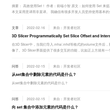
10 分钟在聊天系统中增加
专有云
摘要： 高效使用Set！ 作者：前端小智 原文：如何使用 Set 
本文采用意译而非直译。 我确信有很多开发人员坚持使用基本
的。 但是如果想让你的代码尽可能快速和可扩展，那么这些基本类型并
文章
2022-02-16
来自：开发者社区
3D Slicer Programmatically Set Slice Offset
在3D Slicer中，当我们导入.mha/.mhd等格式的volume文件后，
像了。3D Slicer界面提供了很多交互的功能，比如正上方就有一
过事件触发，或者其他功能来触发时，那么我们就是要通过代码来对切
问答
2022-02-15
来自：开发者社区
从set集合中删除元素的代码是什么？
从set集合中删除元素的代码是什么？
问答
2022-02-15
来自：开发者社区
向 set 集合中添加元素的代码是什么？