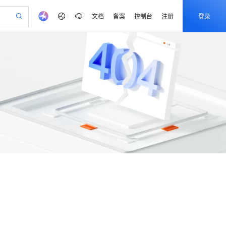
文档
备案
控制台
注册
登录
验
作计划
器
AI 活动
专业服务
服务伙伴合作计划
开发者社区
加入我们
产品动态
服务平台百炼
阿里云 OPC 创新助力计划
一站式生成采购清单，支持单品或批量购买
可编辑精美 PPT 文稿
S产品伙伴计划（繁花）
峰会
CS
造的大模型服务与应用开发平台
Agency Agents：拥有专属领域专家
AI 生产力先锋
Al MaaS 服务伙伴赋能合作
域名
博文
Careers
PolarDB Agentic Database
至高可申请百万元
 轻松生成专业的 PPT
开启高性价比 AI 编程新体验
弹性可伸缩的云计算服务
先锋实践拓展 AI 生产力的边界
发布
多领域专家智能体,一键组建 AI 虚拟交付团队
Token 补贴，五大权
计划
海大会
伙伴信用分合作计划
商标
问答
社会招聘
益加速 OPC 成功
帕鲁游戏服务器
SS
HappyHorse 打造一站式影视创作平台
飞天发布时刻
HOT
秒悟 Meoo CLI 支持一键部
生成
语音识别与合成
划
备案
电子书
校园招聘
联机服务器，轻松开启游戏
视频创作，一键激活电商全链路生产力
稳定、安全、高性价比、高性能的云存储服务
所见，即是所愿
署项目至阿里云账号
可视化编排打通从文字构思到成片全链路闭环
更多支持
划
公司注册
镜像站
.1-T2V
Qwen3-TTS-Flash
 智能体与工作流应用
漫剧工坊：一站式动画创作平台
AI 实训营
Flink OSS 支持
畅细腻的高质量视频
合作伙伴培训与认证
离线语音合成大模型，多语言方言自适应，低延迟高稳定
划
上云迁移
站生成，高效打造优质广告素材
全接入的云上超级电脑
通过阿里云百炼高效搭建AI应用,助力高效开发
快速生产连贯的高质量长漫剧
从基础到进阶，Agent 创客手把手教你
AssumeRole 角色自定义
lScope
我要反馈
查询合作伙伴
.1-I2V
Cosyvoice-V3-Flash
n Alibaba Cloud ISV 合作
代维服务
建企业门户网站
10 分钟搭建微信、支付宝小程序
百炼 Qwen3.7-Flash 系列模
畅自然，细节丰富
高表现力语音合成大模型，语音克隆听感自然
创新加速
ope
登录合作伙伴管理后台
我要建议
站，无忧落地极速上线
以可视化方式快速构建移动和 PC 门户网站
国内短信简单易用，安全可靠，秒级触达，全球覆盖200+国家和地区。
高效部署网站，快速应用到小程序
型发布
Fun-ASR
安全
我要投诉
PolarDB
上云场景组合购
伴
文戏情感细腻自然，动作戏激烈拳拳到肉，实现更强表演能力
支持中英文自由切换，具备更强的噪声鲁棒性
Qoder CN V1.7.0 发布
漫剧创作，剧本、分镜、视频高效生成
100%兼容MySQL、PostgreSQL，兼容Oracle，支持集中和分布式
覆盖90%+业务场景，专享组合折扣价
VPN