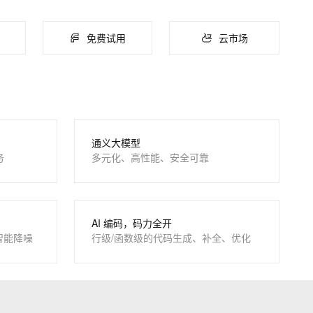
ernetes 版 ACK
云聚AI 严选权益
云安全中心 AI BAS 智能自动
SSL 证书
，一键激活高效办公新体验
理容器应用的 K8s 服务
精选AI产品，从模型到应用全链提效
化模拟渗透攻击产品发布
应用
免费试用
云市场
堡垒机
AI 用量加速计划
DataWorks ChatBI 会话支持
千问办公
NEW
防火墙
、识别商机，让客服更高效、服务更出色。
新老同享，达量后返
上传临时文件分析
的智能体编程平台
一站式AI生产力平台
主机安全
伶鹊
企业级人与Agent协作平台，接入和调度多个数字员工
智能客服平台，对话机器人、对话分析、智能外呼
AI 应用及服务市场
通义大模型
大模型服务平台百炼 - 全妙
务
多元化、高性能、安全可靠
AI 应用
应用创作平台
多模态内容创作工具，已接入 DeepSeek
大模型
自然语言处理
AI 编码，码力全开
数据标注
智能降噪
行级/函数级的代码生成、补全、优化
息提取
与 AI 智能体进行实时音视频通话
机器学习
从文本、图片、视频中提取结构化的属性信息
构建支持视频理解的 AI 音视频实时通话应用
t.diy 一步搞定创意建站
构建大模型应用的安全防护体系
通过自然语言交互简化开发流程,全栈开发支持
通过阿里云安全产品对 AI 应用进行安全防护