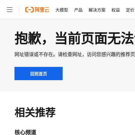
大模型
产品
解决方案
权益
定价
抱歉，当前页面无法
大模型
产品
解决方案
权益
定价
云市场
伙伴
服务
了解阿里云
精选产品
精选解决方案
普惠上云
产品定价
精选商城
成为销售伙伴
售前咨询
为什么选择阿里云
千问AI平台
了解云产品的定价详情
大模型服务平台百炼
睿译宝，AI翻译排版一
普惠上云 官方力荐
分销伙伴
在线服务
网站建设
什么是云计算
大
大模型服务与应用平台
上传文档即自动完成翻译和
云服务器38元/年起，超
网址错误或不存在。请检查网址，访问您感兴趣的推荐页
咨询伙伴
多端小程序
技术领先
云上成本管理
售后服务
轻量应用服务器
GLM-5.2：长任务时代
官方推荐返现计划
文本生成
精选产品
精选解决方案
Salesforce 国际版订阅
稳定可靠
管理和优化成本
推荐新用户得奖励，单订单
回到首页
销售伙伴合作计划
自助服务
友盟天域
安全合规
人工智能与机器学习
AI
Qwen3.8-Max
HOT
云数据库 RDS
Hermes Agent，打造
云工开物
智能体时代全能旗舰模型
无影生态合作计划
在线服务
观测云
分析师报告
自主进化，持久记忆，越用
高校专属算力普惠，学生认
计算
互联网应用开发
Salesforce On Alibaba C
工单服务
Qwen3.7-Plus
Tuya 物联网平台阿里云
研究报告与白皮书
人工智能平台 PAI
快速拥有专属 OpenClaw
大模
Consulting Partner 合
大数据
容器
能看、能想、能动手的多模
相关推荐
免费试用
短信专区
一站式AI开发、训练和推
蓝凌 OA
AI 大模型销售与服务生
现代化应用
存储
Qwen3-VL-Plus
天池大赛
云解析DNS
解决方案免费试用 新老
电子合同
最高领取价值200元试用
安全
网络与CDN
AI 算法大赛
核心频道
畅捷通