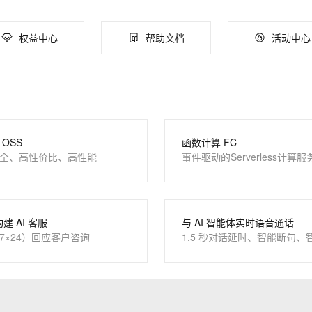
服务生态伙伴
云工开物
企业应用
Works
Night Plan 支持 Qwen 3.8-Max
云原生大数据计算服务 MaxCompute
AI 办公
容器服务 Kub
NEW
Red Hat
30+ 款产品免费体验
Data Agent 驱动的一站式 Data+AI 开发治理平台
夜间 5 折，Qwen/Meoo/TokenPlan 客户专享
面向分析的企业级SaaS模式云数据仓库
AI智能应用
提供一站式管
AI 应用构建
大模型原生
科研合作
权益中心
帮助文档
活动中心
ERP
堂（旗舰版）
SUSE
智能客服
Qoder
大模型服务平台百炼-应用模版
HOT
NEW
CRM
防护产品
2个月
自动承接线索
面向真实软件
个人版上线、团队版降价；千问3.8-Max首发发尝鲜
丰富多元化的应用模版和解决方案
建站小程序
OA 办公系统
万有无界
大模型服务平台百炼-智能体
力提升
财税管理
模板建站
的模型效果
灵活可视化地构建企业级 Agent
400电话
定制建站
OSS
函数计算 FC
秒悟
人工智能平台 PAI
全、高性价比、高性能
事件驱动的Serverless计算服
云端极速 AI 
新一代 AI 视频生成模型，深度适配广告营销等场景
AI Native 的算法工程平台，一站式完成建模、训练、推理服务部署
方案
广告营销
模板小程序
定制小程序
APP 开发
构建 AI 客服
与 AI 智能体实时语音通话
7×24）回应客户咨询
1.5 秒对话延时、智能断句、
建站系统
AI 应用
10分钟微调：让0.6B模型媲美235B模
多模态数据信
型
依托云原生高可用架构,实现Dify私有化部署
用1%尺寸在特定领域达到大模型90%以上效果
一个 AI 助手
超强辅助，Bol
即刻拥有 DeepSeek-R1 满血版
在企业官网、通讯软件中为客户提供 AI 客服